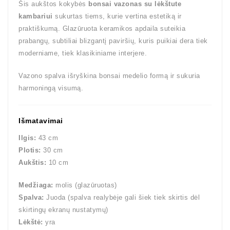
Šis aukštos kokybės
bonsai vazonas su lėkštute
kambariui
sukurtas tiems, kurie vertina estetiką ir
praktiškumą. Glazūruota keramikos apdaila suteikia
prabangų, subtiliai blizgantį paviršių, kuris puikiai dera tiek
moderniame, tiek klasikiniame interjere.
Vazono spalva išryškina bonsai medelio formą ir sukuria
harmoningą visumą.
Išmatavimai
Ilgis:
43 cm
Plotis:
30 cm
Aukštis:
10 cm
Medžiaga:
molis (glazūruotas)
Spalva:
Juoda (spalva realybėje gali šiek tiek skirtis dėl
skirtingų ekranų nustatymų)
Lėkštė:
yra