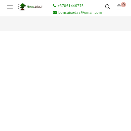
0
+37061449775
bonsaisodas@gmail.com