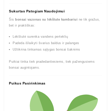
Sukurtas Patogiam Naudojimui
Šis
bonsai vazonas su lėkštute kambariui
ne tik gražus,
bet ir praktiškas:
Lėkštutė surenka vandens perteklių
Padeda išlaikyti švarius baldus ir palanges
Užtikrina tinkamas sąlygas bonsai šaknims
Puikiai tinka tiek pradedantiesiems, tiek pažengusiems
bonsai augintojams.
Puikus Pasirinkimas