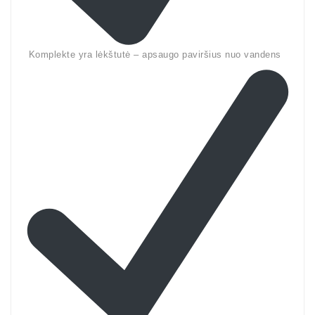
Komplekte yra lėkštutė – apsaugo paviršius nuo vandens