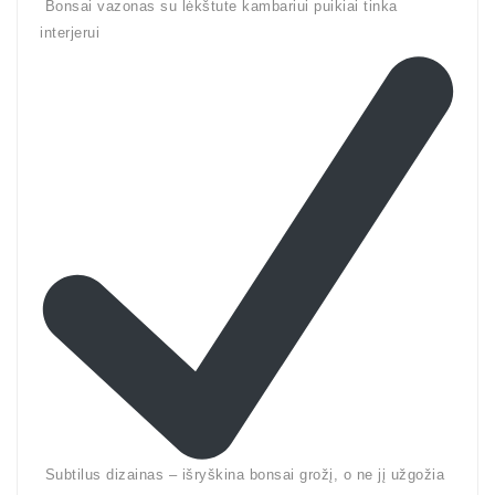
Bonsai vazonas su lėkštute kambariui puikiai tinka
interjerui
Subtilus dizainas – išryškina bonsai grožį, o ne jį užgožia