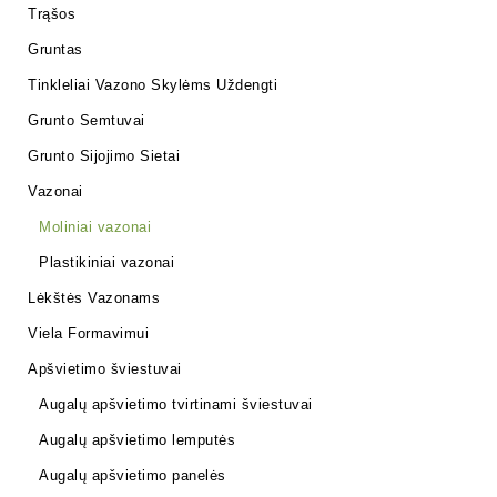
Trąšos
Gruntas
Tinkleliai Vazono Skylėms Uždengti
Grunto Semtuvai
Grunto Sijojimo Sietai
Vazonai
Moliniai vazonai
Plastikiniai vazonai
Lėkštės Vazonams
Viela Formavimui
Apšvietimo šviestuvai
Augalų apšvietimo tvirtinami šviestuvai
Augalų apšvietimo lemputės
Augalų apšvietimo panelės