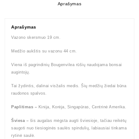
Aprašymas
Aprašymas
Vazono skersmuo 19 cm.
Medžio aukštis su vazonu 44 cm.
Viena iš pagrindinių Bougenvilea rūšių naudojama bonsai
augintojų.
Tai žydintis, dalinai visžalis medis. Šių medžių žiedai būna
raudonos spalvos.
Paplitimas –
Kinija, Korėja, Singapūras, Centrinė Amerika.
Šviesa –
šis augalas mėgsta augti šviesioje, tačiau reikėtų
saugoti nuo tiesioginės saulės spindulių, labiausiai tinkama
rytinė saulė.