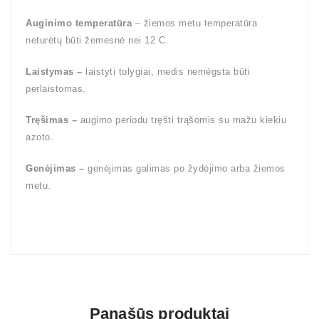
Auginimo temperatūra
– žiemos metu temperatūra
neturėtų būti žemesnė nei 12 C.
Laistymas –
laistyti tolygiai, medis nemėgsta būti
perlaistomas.
Tręšimas –
augimo periodu tręšti trąšomis su mažu kiekiu
azoto.
Genėjimas –
genėjimas galimas po žydėjimo arba žiemos
metu.
Panašūs produktai