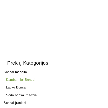
Zanthoxylum Piperitium
Carmona Macrophylla
150,00
€
250,00
€
Prekių Kategorijos
Bonsai medeliai
Kambariniai Bonsai
Lauko Bonsai
Sodo bonsai medžiai
Bonsai Įrankiai