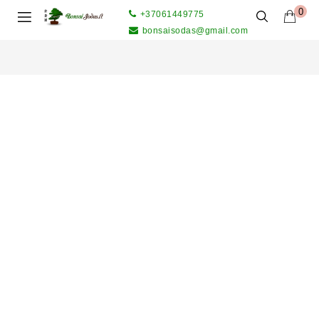
0
+37061449775
bonsaisodas@gmail.com