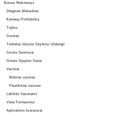
Bonsai Reikmenys
Drėgmės Matuokliai
Kenkėjų Profilaktika
Trąšos
Gruntas
Tinkleliai Vazono Skylėms Uždengti
Grunto Semtuvai
Grunto Sijojimo Sietai
Vazonai
Moliniai vazonai
Plastikiniai vazonai
Lėkštės Vazonams
Viela Formavimui
Apšvietimo šviestuvai