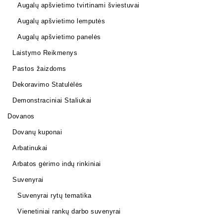
Augalų apšvietimo tvirtinami šviestuvai
Augalų apšvietimo lemputės
Augalų apšvietimo panelės
Laistymo Reikmenys
Pastos žaizdoms
Dekoravimo Statulėlės
Demonstraciniai Staliukai
Dovanos
Dovanų kuponai
Arbatinukai
Arbatos gėrimo indų rinkiniai
Suvenyrai
Suvenyrai rytų tematika
Vienetiniai rankų darbo suvenyrai