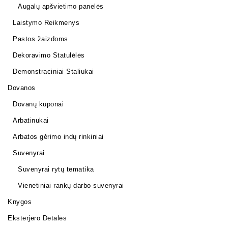
Augalų apšvietimo panelės
Laistymo Reikmenys
Pastos žaizdoms
Dekoravimo Statulėlės
Demonstraciniai Staliukai
Dovanos
Dovanų kuponai
Arbatinukai
Arbatos gėrimo indų rinkiniai
Suvenyrai
Suvenyrai rytų tematika
Vienetiniai rankų darbo suvenyrai
Knygos
Eksterjero Detalės