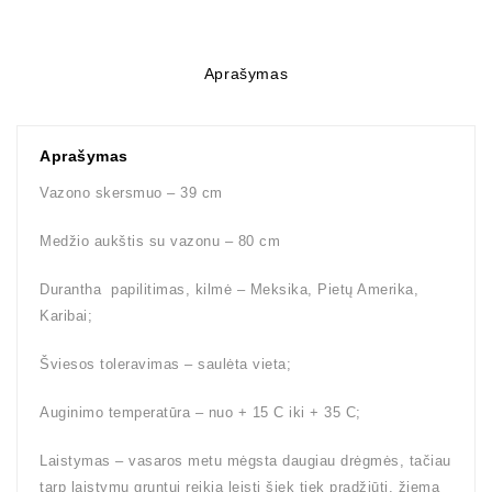
Aprašymas
Aprašymas
Vazono skersmuo – 39 cm
Medžio aukštis su vazonu – 80 cm
Durantha papilitimas, kilmė – Meksika, Pietų Amerika,
Karibai;
Šviesos toleravimas – saulėta vieta;
Auginimo temperatūra – nuo + 15 C iki + 35 C;
Laistymas – vasaros metu mėgsta daugiau drėgmės, tačiau
tarp laistymų gruntui reikia leisti šiek tiek pradžiūti, žiemą