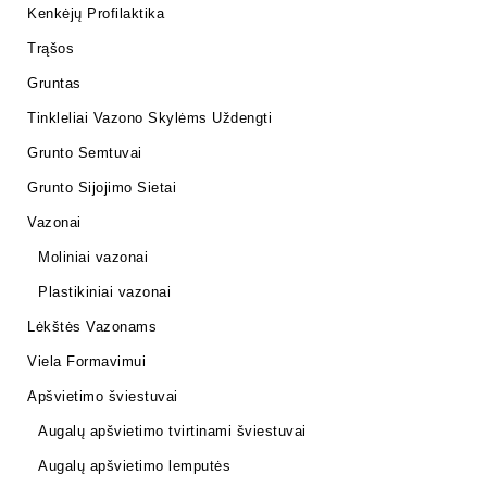
Kenkėjų Profilaktika
Trąšos
Gruntas
Tinkleliai Vazono Skylėms Uždengti
Grunto Semtuvai
Grunto Sijojimo Sietai
Vazonai
Moliniai vazonai
Plastikiniai vazonai
Lėkštės Vazonams
Viela Formavimui
Apšvietimo šviestuvai
Augalų apšvietimo tvirtinami šviestuvai
Augalų apšvietimo lemputės