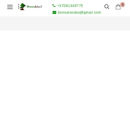
0
+37061449775
bonsaisodas@gmail.com