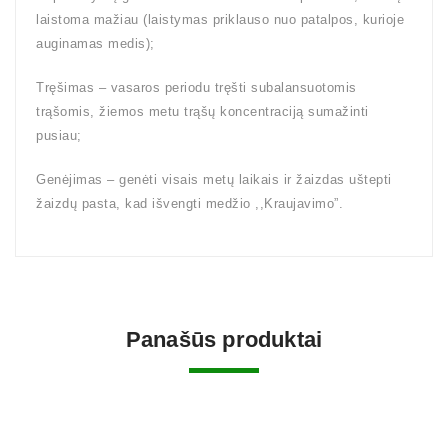
laistoma mažiau (laistymas priklauso nuo patalpos, kurioje
auginamas medis);
Tręšimas – vasaros periodu tręšti subalansuotomis
trąšomis, žiemos metu trąšų koncentraciją sumažinti
pusiau;
Genėjimas – genėti visais metų laikais ir žaizdas uštepti
žaizdų pasta, kad išvengti medžio ,,Kraujavimo”.
Panašūs produktai