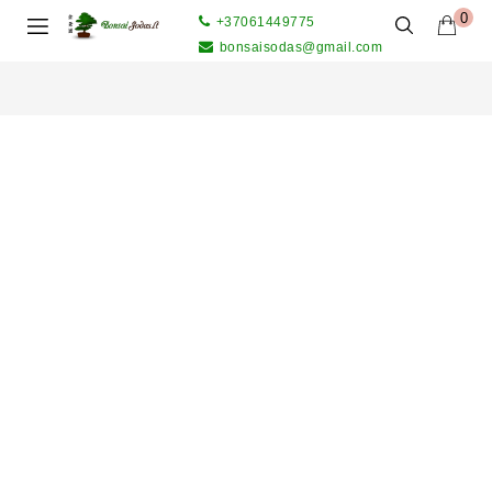
0
+37061449775
bonsaisodas@gmail.com