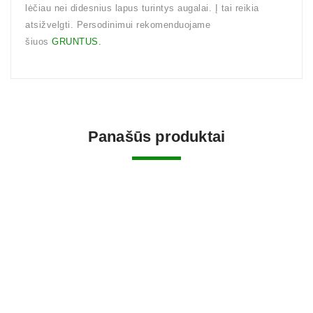
lėčiau nei didesnius lapus turintys augalai. Į tai reikia
atsižvelgti. Persodinimui rekomenduojame
šiuos
GRUNTUS.
Panašūs produktai