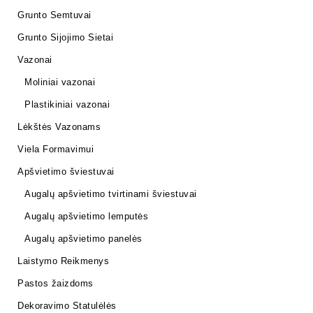
Grunto Semtuvai
Grunto Sijojimo Sietai
Vazonai
Moliniai vazonai
Plastikiniai vazonai
Lėkštės Vazonams
Viela Formavimui
Apšvietimo šviestuvai
Augalų apšvietimo tvirtinami šviestuvai
Augalų apšvietimo lemputės
Augalų apšvietimo panelės
Laistymo Reikmenys
Pastos žaizdoms
Dekoravimo Statulėlės