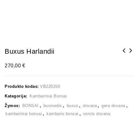
Buxus Harlandii
270,00
€
Produkto kodas:
VB220150
Kategorija:
Kambariniai Bonsai
Žymos:
BONSAI
,
buxmedis
,
buxus
,
dovana
,
gera dovana
,
kambariniai bonsai
,
kambario bonsai
,
verslo dovana