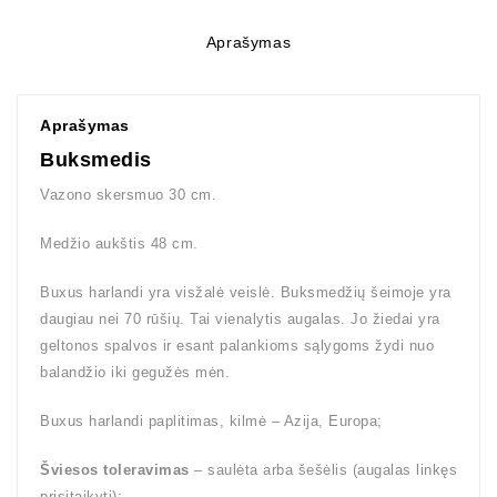
Aprašymas
Aprašymas
Buksmedis
Vazono skersmuo 30 cm.
Medžio aukštis 48 cm.
Buxus harlandi yra visžalė veislė. Buksmedžių šeimoje yra
daugiau nei 70 rūšių. Tai vienalytis augalas. Jo žiedai yra
geltonos spalvos ir esant palankioms sąlygoms žydi nuo
balandžio iki gegužės mėn.
Buxus harlandi paplitimas, kilmė – Azija, Europa;
Šviesos toleravimas
– saulėta arba šešėlis (augalas linkęs
prisitaikyti);