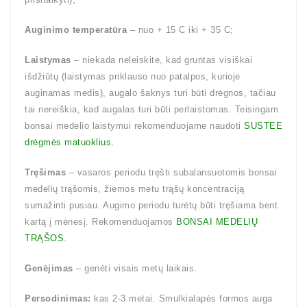
Auginimo temperatūra
– nuo + 15 C iki + 35 C;
Laistymas
– niekada neleiskite, kad gruntas visiškai
išdžiūtų (laistymas priklauso nuo patalpos, kurioje
auginamas medis), augalo šaknys turi būti drėgnos, tačiau
tai nereiškia, kad augalas turi būti perlaistomas. Teisingam
bonsai medelio laistymui rekomenduojame naudoti
SUSTEE
drėgmės matuoklius.
Tręšimas
– vasaros periodu tręšti subalansuotomis bonsai
medelių trąšomis, žiemos metu trąšų koncentraciją
sumažinti pusiau. Augimo periodu turėtų būti tręšiama bent
kartą į mėnesį. Rekomenduojamos
BONSAI MEDELIŲ
TRĄŠOS.
Genėjimas
– genėti visais metų laikais.
Persodinimas:
kas 2-3 metai. Smulkialapės formos auga