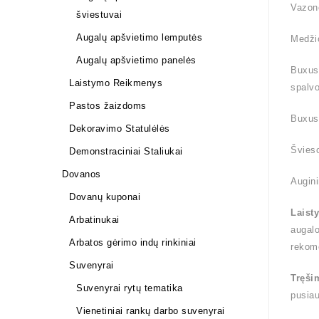
Vazono
šviestuvai
Augalų apšvietimo lemputės
Medži
Augalų apšvietimo panelės
Buxus 
Laistymo Reikmenys
spalvo
Pastos žaizdoms
Buxus 
Dekoravimo Statulėlės
Švieso
Demonstraciniai Staliukai
Dovanos
Augini
Dovanų kuponai
Laist
Arbatinukai
augalo
Arbatos gėrimo indų rinkiniai
rekom
Suvenyrai
Tręši
Suvenyrai rytų tematika
pusiau
Vienetiniai rankų darbo suvenyrai