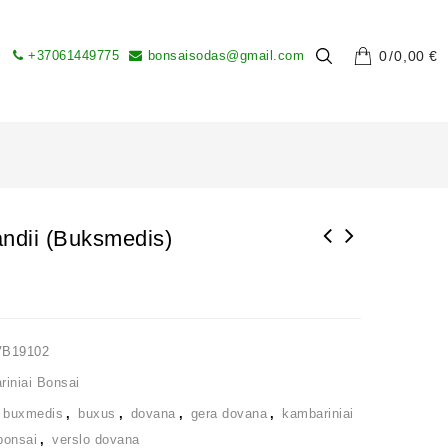
+37061449775
bonsaisodas@gmail.com
0
0,00
€
ndii (Buksmedis)
Bonsai medelių formavimo viela 100 GR. 2,0
mm.
VB19102
iniai Bonsai
,
buxmedis
,
buxus
,
dovana
,
gera dovana
,
kambariniai
bonsai
,
verslo dovana