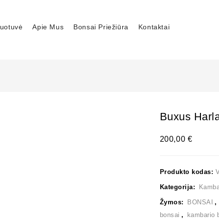
uotuvė
Apie Mus
Bonsai Priežiūra
Kontaktai
Buxus Harla
200,00
€
Produkto kodas:
Kategorija:
Kambar
Žymos:
BONSAI
bonsai
,
kambario 