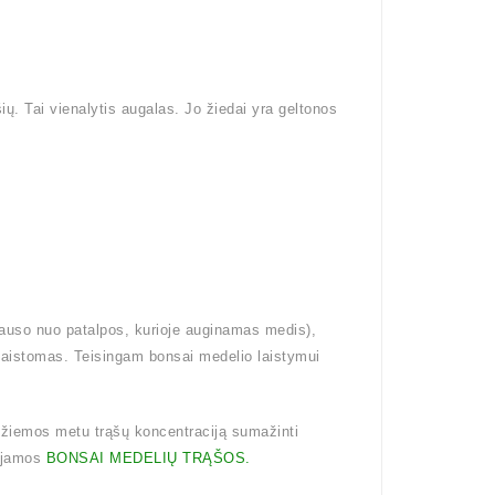
ų. Tai vienalytis augalas. Jo žiedai yra geltonos
klauso nuo patalpos, kurioje auginamas medis),
erlaistomas. Teisingam bonsai medelio laistymui
 žiemos metu trąšų koncentraciją sumažinti
uojamos
BONSAI MEDELIŲ TRĄŠOS.