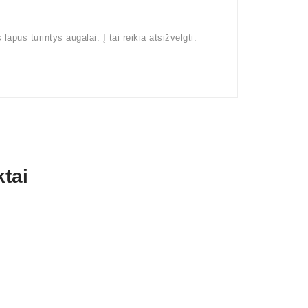
pus turintys augalai. Į tai reikia atsižvelgti.
tai