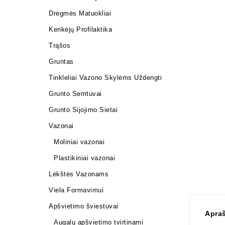
Drėgmės Matuokliai
Kenkėjų Profilaktika
Trąšos
Gruntas
Tinkleliai Vazono Skylėms Uždengti
Grunto Semtuvai
Grunto Sijojimo Sietai
Vazonai
Moliniai vazonai
Plastikiniai vazonai
Lėkštės Vazonams
Viela Formavimui
Apšvietimo šviestuvai
Apra
Augalų apšvietimo tvirtinami