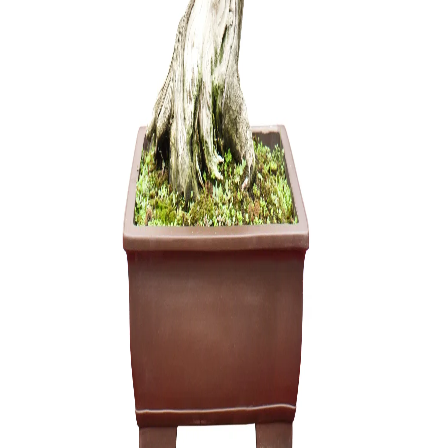
ŽALIASIS 
muilas (1 
6,00
€