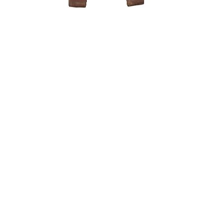
Tinklelis 
uždengti. 
1,50
€