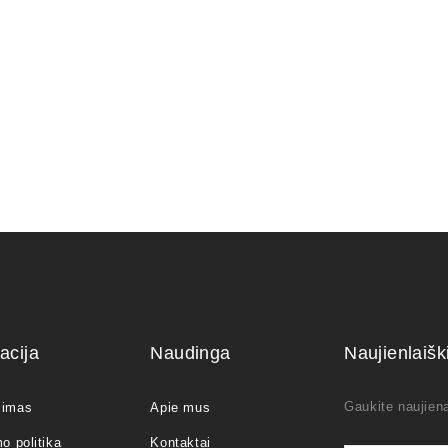
acija
Naudinga
Naujienlaiš
Gaukite naujiena
jimas
Apie mus
o politika
Kontaktai