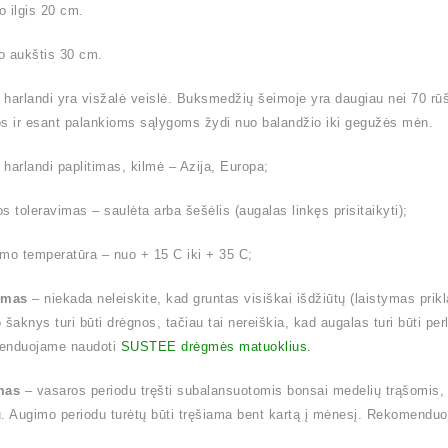
 ilgis 20 cm.
o aukštis 30 cm.
harlandi yra visžalė veislė. Buksmedžių šeimoje yra daugiau nei 70 rūši
s ir esant palankioms sąlygoms žydi nuo balandžio iki gegužės mėn.
harlandi paplitimas, kilmė – Azija, Europa;
s toleravimas – saulėta arba šešėlis (augalas linkęs prisitaikyti);
mo temperatūra – nuo + 15 C iki + 35 C;
ymas
– niekada neleiskite, kad gruntas visiškai išdžiūtų (laistymas pri
 šaknys turi būti drėgnos, tačiau tai nereiškia, kad augalas turi būti p
enduojame naudoti
SUSTEE drėgmės matuoklius.
mas
– vasaros periodu tręšti subalansuotomis bonsai medelių trąšomis,
. Augimo periodu turėtų būti tręšiama bent kartą į mėnesį. Rekomend