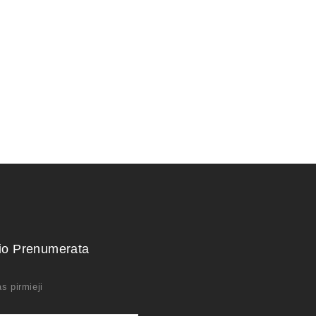
1500,00
€
kio Prenumerata
s pirmieji