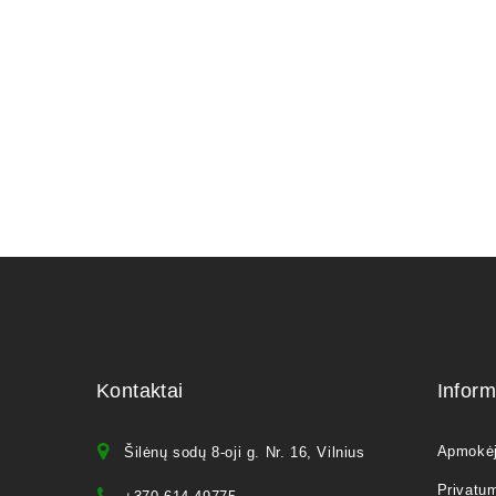
Kontaktai
Inform
Apmokė
Šilėnų sodų 8-oji g. Nr. 16, Vilnius
Privatum