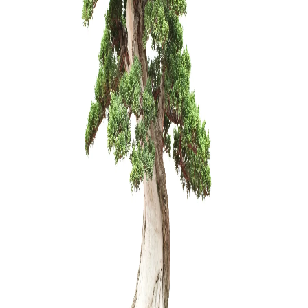
Zelkova (
200,00
€