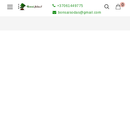
0
+37061449775
bonsaisodas@gmail.com