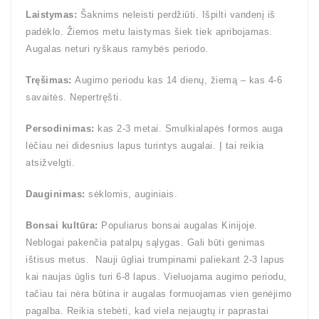
Laistymas:
Šaknims neleisti perdžiūti. Išpilti vandenį iš
padėklo. Žiemos metu laistymas šiek tiek apribojamas.
Augalas neturi ryškaus ramybės periodo.
Tręšimas:
Augimo periodu kas 14 dienų, žiemą – kas 4-6
savaitės. Nepertręšti.
Persodinimas:
kas 2-3 metai. Smulkialapės formos auga
lėčiau nei didesnius lapus turintys augalai. Į tai reikia
atsižvelgti.
Dauginimas:
sėklomis, auginiais.
Bonsai kultūra:
Populiarus bonsai augalas Kinijoje.
Neblogai pakenčia patalpų sąlygas. Gali būti genimas
ištisus metus. Nauji ūgliai trumpinami paliekant 2-3 lapus
kai naujas ūglis turi 6-8 lapus. Vieluojama augimo periodu,
tačiau tai nėra būtina ir augalas formuojamas vien genėjimo
pagalba. Reikia stebėti, kad viela neįaugtų ir paprastai