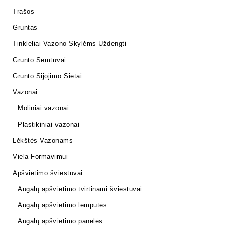
Trąšos
Gruntas
Tinkleliai Vazono Skylėms Uždengti
Grunto Semtuvai
Grunto Sijojimo Sietai
Vazonai
Moliniai vazonai
Plastikiniai vazonai
Lėkštės Vazonams
Viela Formavimui
Apšvietimo šviestuvai
Augalų apšvietimo tvirtinami šviestuvai
Augalų apšvietimo lemputės
Augalų apšvietimo panelės