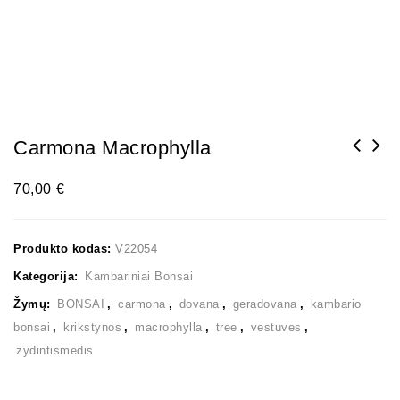
Carmona Macrophylla
70,00
€
Produkto kodas:
V22054
Kategorija:
Kambariniai Bonsai
Žymų:
BONSAI
,
carmona
,
dovana
,
geradovana
,
kambario
bonsai
,
krikstynos
,
macrophylla
,
tree
,
vestuves
,
zydintismedis