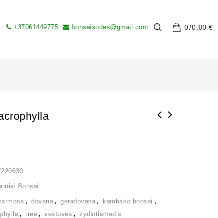
+37061449775
bonsaisodas@gmail.com
0
0,00
€
crophylla
V220630
iniai Bonsai
carmona
,
dovana
,
geradovana
,
kambario bonsai
,
phylla
,
tree
,
vestuves
,
zydintismedis