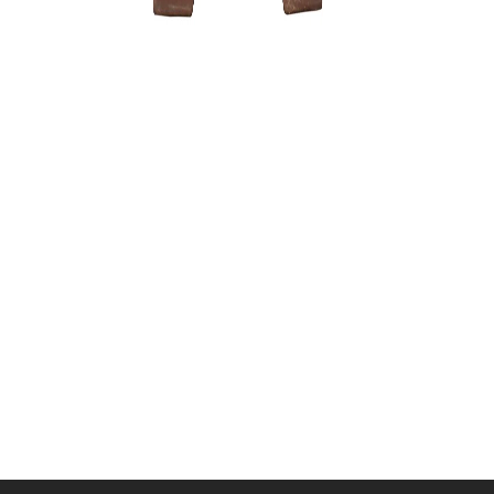
Arabica – 
150,00
€