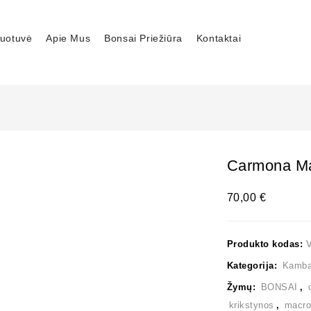
uotuvė
Apie Mus
Bonsai Priežiūra
Kontaktai
Carmona Ma
70,00
€
Produkto kodas:
Kategorija:
Kambar
Žymų:
BONSAI
,
krikstynos
,
macro