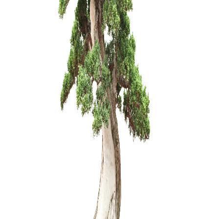
Zelkova (
200,00
€