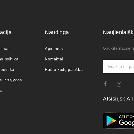
acija
Naudinga
Naujienlaiš
Gaukite naujiena
jimas
Apie mus
o politika
Kontaktai
politika
Pašto kodų paieška
s ir sąlygos
as
Atsisiųsk An