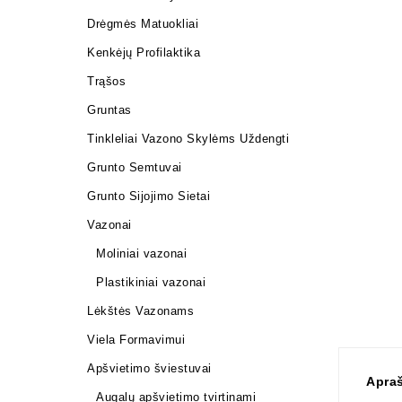
Drėgmės Matuokliai
Kenkėjų Profilaktika
Trąšos
Gruntas
Tinkleliai Vazono Skylėms Uždengti
Grunto Semtuvai
Grunto Sijojimo Sietai
Vazonai
Moliniai vazonai
Plastikiniai vazonai
Lėkštės Vazonams
Viela Formavimui
Apšvietimo šviestuvai
Apra
Augalų apšvietimo tvirtinami