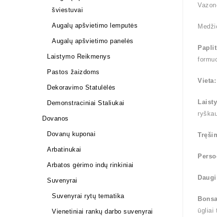
Vazono
šviestuvai
Augalų apšvietimo lemputės
Medži
Augalų apšvietimo panelės
Papli
Laistymo Reikmenys
formuo
Pastos žaizdoms
Vieta
Dekoravimo Statulėlės
Laist
Demonstraciniai Staliukai
ryška
Dovanos
Dovanų kuponai
Tręši
Arbatinukai
Perso
Arbatos gėrimo indų rinkiniai
Daugi
Suvenyrai
Suvenyrai rytų tematika
Bonsa
ūgliai
Vienetiniai rankų darbo suvenyrai