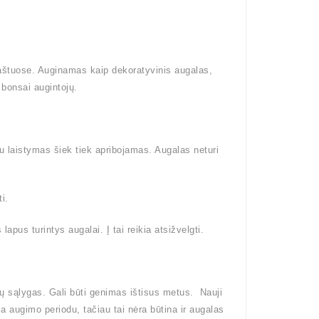
raštuose. Auginamas kaip dekoratyvinis augalas,
bonsai augintojų.
tu laistymas šiek tiek apribojamas. Augalas neturi
i.
pus turintys augalai. Į tai reikia atsižvelgti.
ų sąlygas. Gali būti genimas ištisus metus. Nauji
ma augimo periodu, tačiau tai nėra būtina ir augalas