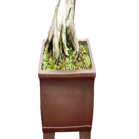
Zelkova (
120,00
€