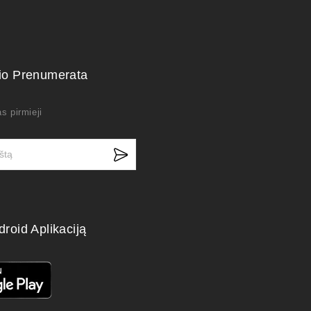
kio Prenumerata
s pirmieji
droid Aplikaciją