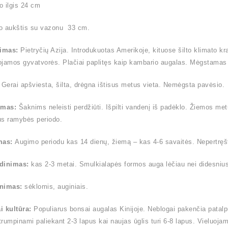
 ilgis 24 cm
o aukštis su vazonu 33 cm.
timas:
Pietryčių Azija. Introdukuotas Amerikoje, kituose šilto klimato k
jamos gyvatvorės. Plačiai paplitęs kaip kambario augalas. Mėgstamas 
:
Gerai apšviesta, šilta, drėgna ištisus metus vieta. Nemėgsta pavėsio.
ymas:
Šaknims neleisti perdžiūti. Išpilti vandenį iš padėklo. Žiemos me
us ramybės periodo.
mas:
Augimo periodu kas 14 dienų, žiemą – kas 4-6 savaitės. Nepertręšt
dinimas:
kas 2-3 metai. Smulkialapės formos auga lėčiau nei didesnius la
nimas:
sėklomis, auginiais.
i kultūra:
Populiarus bonsai augalas Kinijoje. Neblogai pakenčia patalp
 trumpinami paliekant 2-3 lapus kai naujas ūglis turi 6-8 lapus. Vieluoja