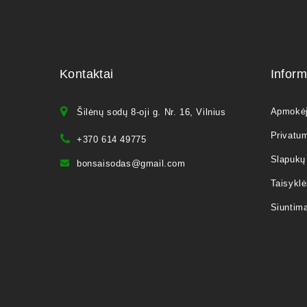
Kontaktai
Inform
Apmokė
Šilėnų sodų 8-oji g. Nr. 16, Vilnius
Privatum
+370 614 49775
Slapukų 
bonsaisodas@gmail.com
Taisyklė
Siuntim