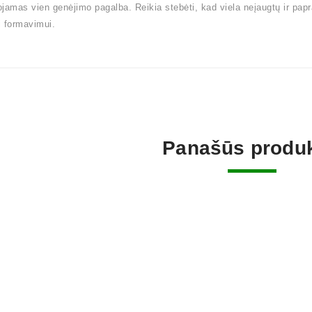
jamas vien genėjimo pagalba. Reikia stebėti, kad viela neįaugtų ir pap
 formavimui.
Panašūs produk