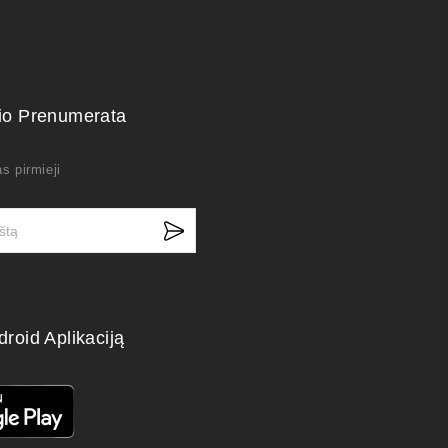
kio Prenumerata
s pirmieji
droid Aplikaciją