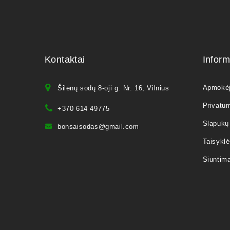
Kontaktai
Inform
Apmokė
Šilėnų sodų 8-oji g. Nr. 16, Vilnius
Privatum
+370 614 49775
Slapukų 
bonsaisodas@gmail.com
Taisyklė
Siuntim