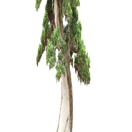
Zanthoxyl
250,00
€