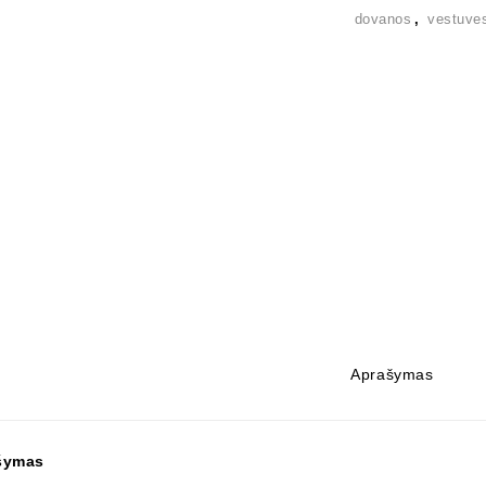
dovanos
,
vestuve
Aprašymas
šymas