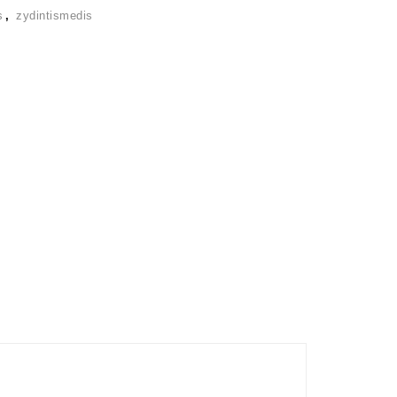
s
,
zydintismedis