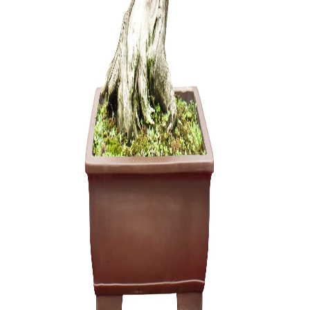
Trąšos Nu
17,00
€