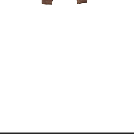
Mentelė/g
mm
10,00
€