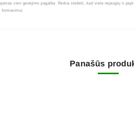
jamas vien genėjimo pagalba. Reikia stebėti, kad viela neįaugtų ir pap
 formavimui.
Panašūs produk