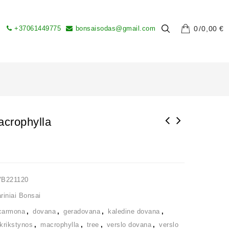
+37061449775
bonsaisodas@gmail.com
0
0,00
€
crophylla
VB221120
iniai Bonsai
carmona
,
dovana
,
geradovana
,
kaledine dovana
,
krikstynos
,
macrophylla
,
tree
,
verslo dovana
,
verslo