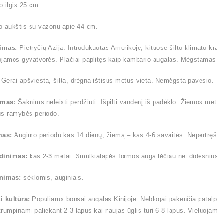
 ilgis 25 cm
o aukštis su vazonu apie 44 cm.
timas:
Pietryčių Azija. Introdukuotas Amerikoje, kituose šilto klimato k
jamos gyvatvorės. Plačiai paplitęs kaip kambario augalas. Mėgstamas 
:
Gerai apšviesta, šilta, drėgna ištisus metus vieta. Nemėgsta pavėsio.
ymas:
Šaknims neleisti perdžiūti. Išpilti vandenį iš padėklo. Žiemos me
us ramybės periodo.
mas:
Augimo periodu kas 14 dienų, žiemą – kas 4-6 savaitės. Nepertręšt
dinimas:
kas 2-3 metai. Smulkialapės formos auga lėčiau nei didesnius la
nimas:
sėklomis, auginiais.
i kultūra:
Populiarus bonsai augalas Kinijoje. Neblogai pakenčia patalp
 trumpinami paliekant 2-3 lapus kai naujas ūglis turi 6-8 lapus. Vieluoja