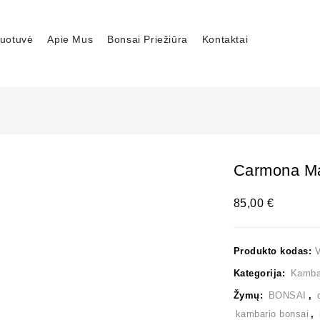
uotuvė
Apie Mus
Bonsai Priežiūra
Kontaktai
Carmona Ma
85,00
€
Produkto kodas:
Kategorija:
Kambar
Žymų:
BONSAI
,
kambario bonsai
,