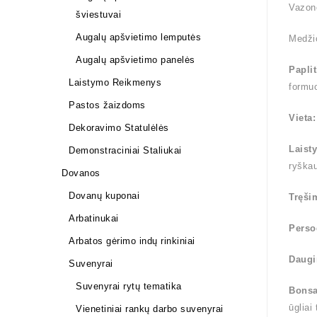
Vazono
šviestuvai
Augalų apšvietimo lemputės
Medži
Augalų apšvietimo panelės
Papli
Laistymo Reikmenys
formuo
Pastos žaizdoms
Vieta
Dekoravimo Statulėlės
Laist
Demonstraciniai Staliukai
ryška
Dovanos
Dovanų kuponai
Tręši
Arbatinukai
Perso
Arbatos gėrimo indų rinkiniai
Daugi
Suvenyrai
Suvenyrai rytų tematika
Bonsa
ūgliai
Vienetiniai rankų darbo suvenyrai