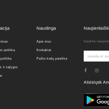
acija
Naudinga
Naujienlaiš
Gaukite naujiena
jimas
Apie mus
o politika
Kontaktai
politika
Pašto kodų paieška
s ir sąlygos
as
Atsisiųsk An