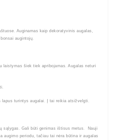
raštuose. Auginamas kaip dekoratyvinis augalas,
bonsai augintojų.
tu laistymas šiek tiek apribojamas. Augalas neturi
i.
pus turintys augalai. Į tai reikia atsižvelgti.
ų sąlygas. Gali būti genimas ištisus metus. Nauji
ma augimo periodu, tačiau tai nėra būtina ir augalas