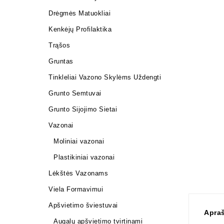
Drėgmės Matuokliai
Kenkėjų Profilaktika
Trąšos
Gruntas
Tinkleliai Vazono Skylėms Uždengti
Grunto Semtuvai
Grunto Sijojimo Sietai
Vazonai
Moliniai vazonai
Plastikiniai vazonai
Lėkštės Vazonams
Viela Formavimui
Apšvietimo šviestuvai
Apra
Augalų apšvietimo tvirtinami