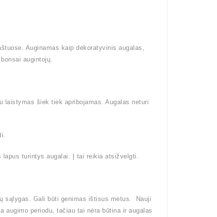
raštuose. Auginamas kaip dekoratyvinis augalas,
bonsai augintojų.
tu laistymas šiek tiek apribojamas. Augalas neturi
i.
pus turintys augalai. Į tai reikia atsižvelgti.
ų sąlygas. Gali būti genimas ištisus metus. Nauji
ma augimo periodu, tačiau tai nėra būtina ir augalas