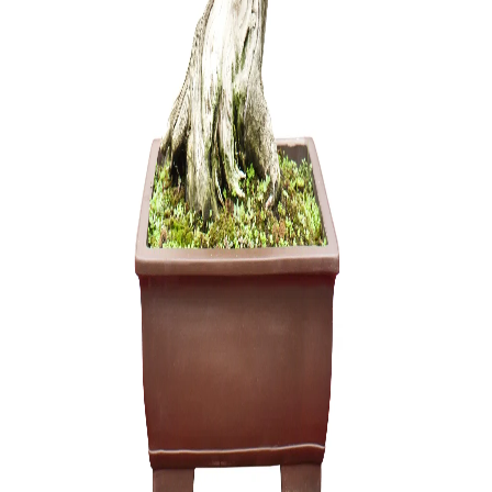
Grunto se
35,00
€