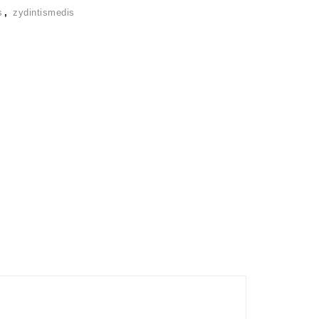
s
,
zydintismedis