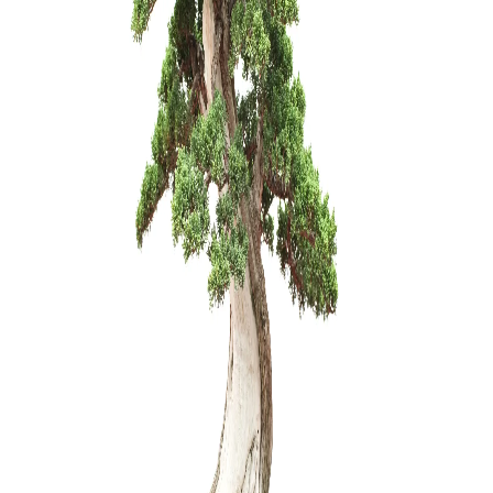
Zelkova (
150,00
€