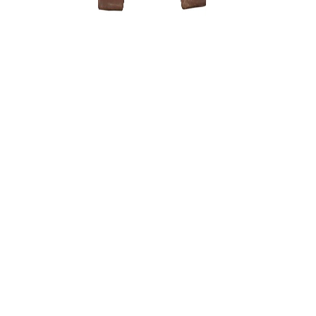
Grunto sem
3 dalių .
22,00
€