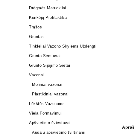
Drėgmės Matuokliai
Kenkėjų Profilaktika
Trąšos
Gruntas
Tinkleliai Vazono Skylėms Uždengti
Grunto Semtuvai
Grunto Sijojimo Sietai
Vazonai
Moliniai vazonai
Plastikiniai vazonai
Lėkštės Vazonams
Viela Formavimui
Apšvietimo šviestuvai
Apra
Augalų apšvietimo tvirtinami