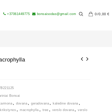
+37061449775
bonsaisodas@gmail.com
0
0,00
€
crophylla
VB221125
iniai Bonsai
carmona
,
dovana
,
geradovana
,
kaledine dovana
,
krikstynos
,
macrophylla
,
tree
,
verslo dovana
,
verslo