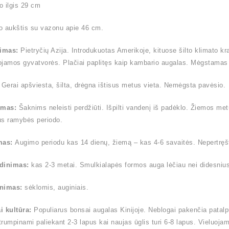
 ilgis 29 cm
o aukštis su vazonu apie 46 cm.
timas:
Pietryčių Azija. Introdukuotas Amerikoje, kituose šilto klimato k
jamos gyvatvorės. Plačiai paplitęs kaip kambario augalas. Mėgstamas 
:
Gerai apšviesta, šilta, drėgna ištisus metus vieta. Nemėgsta pavėsio.
ymas:
Šaknims neleisti perdžiūti. Išpilti vandenį iš padėklo. Žiemos me
us ramybės periodo.
mas:
Augimo periodu kas 14 dienų, žiemą – kas 4-6 savaitės. Nepertręšt
dinimas:
kas 2-3 metai. Smulkialapės formos auga lėčiau nei didesnius la
nimas:
sėklomis, auginiais.
i kultūra:
Populiarus bonsai augalas Kinijoje. Neblogai pakenčia patalp
 trumpinami paliekant 2-3 lapus kai naujas ūglis turi 6-8 lapus. Vieluoja