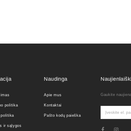
acija
Naudinga
Naujienlaiš
Gaukite naujiena
jimas
Apie mus
o politika
Kontaktai
politika
Pašto kodų paieška
s ir sąlygos