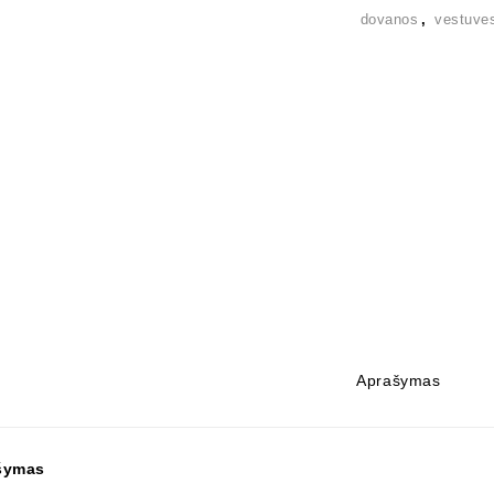
dovanos
,
vestuve
Aprašymas
šymas