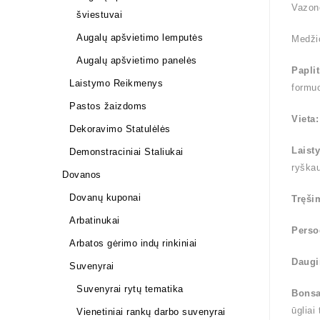
Vazono
šviestuvai
Augalų apšvietimo lemputės
Medži
Augalų apšvietimo panelės
Papli
Laistymo Reikmenys
formuo
Pastos žaizdoms
Vieta
Dekoravimo Statulėlės
Laist
Demonstraciniai Staliukai
ryška
Dovanos
Dovanų kuponai
Tręši
Arbatinukai
Perso
Arbatos gėrimo indų rinkiniai
Daugi
Suvenyrai
Suvenyrai rytų tematika
Bonsa
ūgliai
Vienetiniai rankų darbo suvenyrai