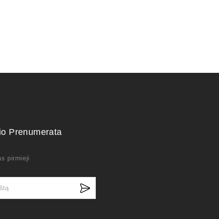
kio Prenumerata
s pirmieji