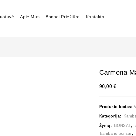
uotuvė
Apie Mus
Bonsai Priežiūra
Kontaktai
Carmona Ma
90,00
€
Produkto kodas:
Kategorija:
Kambar
Žymų:
BONSAI
,
kambario bonsai
,