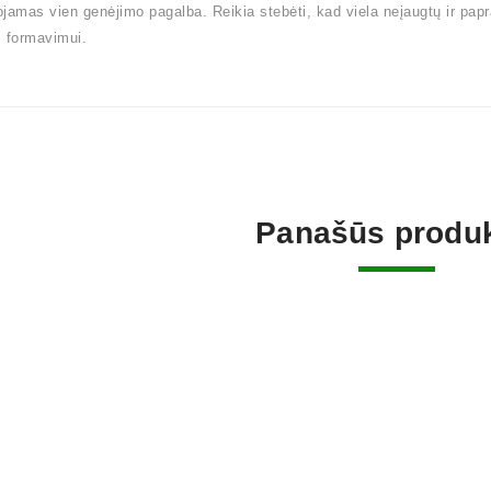
jamas vien genėjimo pagalba. Reikia stebėti, kad viela neįaugtų ir pap
 formavimui.
Panašūs produk