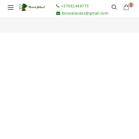
0
+37061449775
bonsaisodas@gmail.com