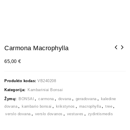
Carmona Macrophylla
65,00
€
Produkto kodas:
VB240208
Kategorija:
Kambariniai Bonsai
Žymų:
BONSAI
,
carmona
,
dovana
,
geradovana
,
kaledine
dovana
,
kambario bonsai
,
krikstynos
,
macrophylla
,
tree
,
verslo dovana
,
verslo dovanos
,
vestuves
,
zydintismedis