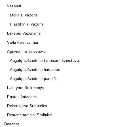
Vazonai
Moliniai vazonai
Plastikiniai vazonai
Lėkštės Vazonams
Viela Formavimui
Apšvietimo šviestuvai
Augalų apšvietimo tvirtinami šviestuvai
Augalų apšvietimo lemputės
Augalų apšvietimo panelės
Laistymo Reikmenys
Pastos žaizdoms
Dekoravimo Statulėlės
Demonstraciniai Staliukai
Dovanos