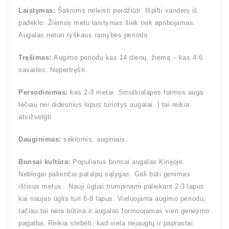
Laistymas:
Šaknims neleisti perdžiūti. Išpilti vandenį iš
padėklo. Žiemos metu laistymas šiek tiek apribojamas.
Augalas neturi ryškaus ramybės periodo.
Tręšimas:
Augimo periodu kas 14 dienų, žiemą – kas 4-6
savaitės. Nepertręšti.
Persodinimas:
kas 2-3 metai. Smulkialapės formos auga
lėčiau nei didesnius lapus turintys augalai. Į tai reikia
atsižvelgti.
Dauginimas:
sėklomis, auginiais.
Bonsai kultūra:
Populiarus bonsai augalas Kinijoje.
Neblogai pakenčia patalpų sąlygas. Gali būti genimas
ištisus metus. Nauji ūgliai trumpinami paliekant 2-3 lapus
kai naujas ūglis turi 6-8 lapus. Vieluojama augimo periodu,
tačiau tai nėra būtina ir augalas formuojamas vien genėjimo
pagalba. Reikia stebėti, kad viela neįaugtų ir paprastai