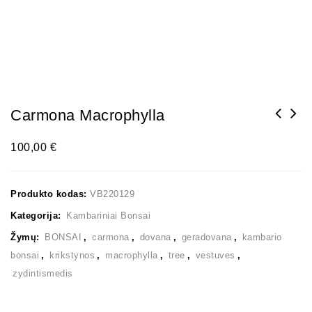
Carmona Macrophylla
100,00
€
Produkto kodas:
VB220129
Kategorija:
Kambariniai Bonsai
Žymų:
BONSAI
,
carmona
,
dovana
,
geradovana
,
kambario
bonsai
,
krikstynos
,
macrophylla
,
tree
,
vestuves
,
zydintismedis