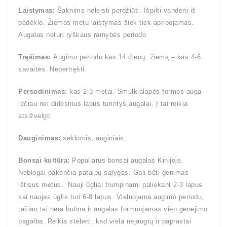
Laistymas:
Šaknims neleisti perdžiūti. Išpilti vandenį iš
padėklo. Žiemos metu laistymas šiek tiek apribojamas.
Augalas neturi ryškaus ramybės periodo.
Tręšimas:
Augimo periodu kas 14 dienų, žiemą – kas 4-6
savaitės. Nepertręšti.
Persodinimas:
kas 2-3 metai. Smulkialapės formos auga
lėčiau nei didesnius lapus turintys augalai. Į tai reikia
atsižvelgti.
Dauginimas:
sėklomis, auginiais.
Bonsai kultūra:
Populiarus bonsai augalas Kinijoje.
Neblogai pakenčia patalpų sąlygas. Gali būti genimas
ištisus metus. Nauji ūgliai trumpinami paliekant 2-3 lapus
kai naujas ūglis turi 6-8 lapus. Vieluojama augimo periodu,
tačiau tai nėra būtina ir augalas formuojamas vien genėjimo
pagalba. Reikia stebėti, kad viela neįaugtų ir paprastai