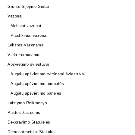
Grunto Sijojimo Sietai
Vazonai
Moliniai vazonai
Plastikiniai vazonai
Lėkštės Vazonams
Viela Formavimui
Apšvietimo šviestuvai
Augalų apšvietimo tvirtinami šviestuvai
Augalų apšvietimo lemputės
Augalų apšvietimo panelės
Laistymo Reikmenys
Pastos žaizdoms
Dekoravimo Statulėlės
Demonstraciniai Staliukai