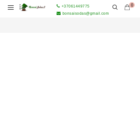
0
+37061449775
bonsaisodas@gmail.com