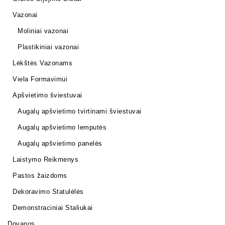
Vazonai
Moliniai vazonai
Plastikiniai vazonai
Lėkštės Vazonams
Viela Formavimui
Apšvietimo šviestuvai
Augalų apšvietimo tvirtinami šviestuvai
Augalų apšvietimo lemputės
Augalų apšvietimo panelės
Laistymo Reikmenys
Pastos žaizdoms
Dekoravimo Statulėlės
Demonstraciniai Staliukai
Dovanos