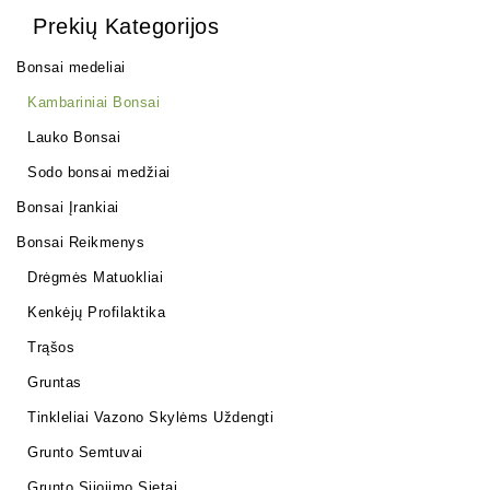
Prekių Kategorijos
Bonsai medeliai
Kambariniai Bonsai
Lauko Bonsai
Sodo bonsai medžiai
Bonsai Įrankiai
Bonsai Reikmenys
Drėgmės Matuokliai
Kenkėjų Profilaktika
Trąšos
Gruntas
Tinkleliai Vazono Skylėms Uždengti
Grunto Semtuvai
Grunto Sijojimo Sietai