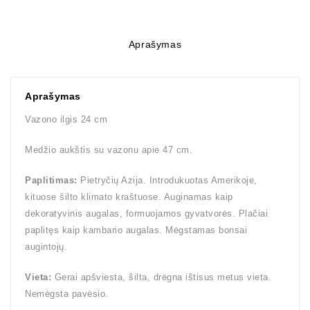
Aprašymas
Aprašymas
Vazono ilgis 24 cm
Medžio aukštis su vazonu apie 47 cm.
Paplitimas:
Pietryčių Azija. Introdukuotas Amerikoje,
kituose šilto klimato kraštuose. Auginamas kaip
dekoratyvinis augalas, formuojamos gyvatvorės. Plačiai
paplitęs kaip kambario augalas. Mėgstamas bonsai
augintojų.
Vieta:
Gerai apšviesta, šilta, drėgna ištisus metus vieta.
Nemėgsta pavėsio.