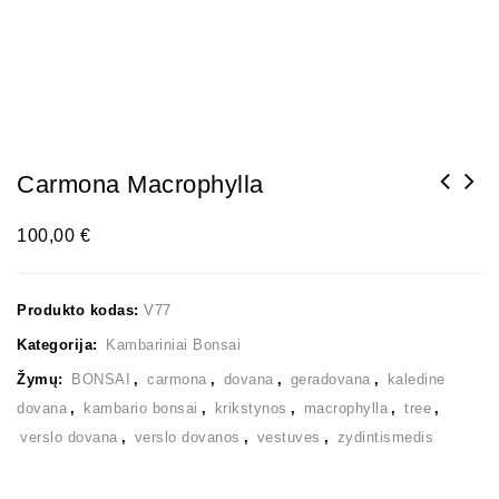
Carmona Macrophylla
100,00
€
Produkto kodas:
V77
Kategorija:
Kambariniai Bonsai
Žymų:
BONSAI
,
carmona
,
dovana
,
geradovana
,
kaledine
dovana
,
kambario bonsai
,
krikstynos
,
macrophylla
,
tree
,
verslo dovana
,
verslo dovanos
,
vestuves
,
zydintismedis