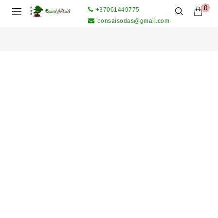
0
+37061449775
bonsaisodas@gmail.com