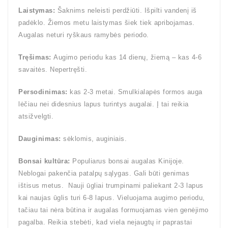
Laistymas:
Šaknims neleisti perdžiūti. Išpilti vandenį iš
padėklo. Žiemos metu laistymas šiek tiek apribojamas.
Augalas neturi ryškaus ramybės periodo.
Tręšimas:
Augimo periodu kas 14 dienų, žiemą – kas 4-6
savaitės. Nepertręšti.
Persodinimas:
kas 2-3 metai. Smulkialapės formos auga
lėčiau nei didesnius lapus turintys augalai. Į tai reikia
atsižvelgti.
Dauginimas:
sėklomis, auginiais.
Bonsai kultūra:
Populiarus bonsai augalas Kinijoje.
Neblogai pakenčia patalpų sąlygas. Gali būti genimas
ištisus metus. Nauji ūgliai trumpinami paliekant 2-3 lapus
kai naujas ūglis turi 6-8 lapus. Vieluojama augimo periodu,
tačiau tai nėra būtina ir augalas formuojamas vien genėjimo
pagalba. Reikia stebėti, kad viela neįaugtų ir paprastai