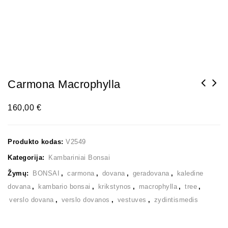
Carmona Macrophylla
160,00
€
Produkto kodas:
V2549
Kategorija:
Kambariniai Bonsai
Žymų:
BONSAI
,
carmona
,
dovana
,
geradovana
,
kaledine
dovana
,
kambario bonsai
,
krikstynos
,
macrophylla
,
tree
,
verslo dovana
,
verslo dovanos
,
vestuves
,
zydintismedis