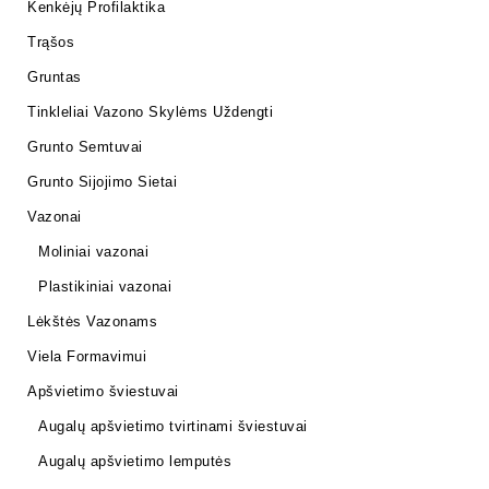
Kenkėjų Profilaktika
Trąšos
Gruntas
Tinkleliai Vazono Skylėms Uždengti
Grunto Semtuvai
Grunto Sijojimo Sietai
Vazonai
Moliniai vazonai
Plastikiniai vazonai
Lėkštės Vazonams
Viela Formavimui
Apšvietimo šviestuvai
Augalų apšvietimo tvirtinami šviestuvai
Augalų apšvietimo lemputės