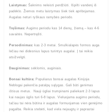
Laistymas:
Šaknims neleisti perdžiūti. Išpilti vandenį iš
padėklo. Žiemos metu laistymas šiek tiek apribojamas.
Augalas neturi ryškaus ramybės periodo.
Tręšimas:
Augimo periodu kas 14 dienų, žiemą – kas 4-6
savaitės. Nepertręšti.
Persodinimas:
kas 2-3 metai. Smulkialapės formos auga
lėčiau nei didesnius lapus turintys augalai. Į tai reikia
atsižvelgti.
Dauginimas:
sėklomis, auginiais.
Bonsai kultūra:
Populiarus bonsai augalas Kinijoje.
Neblogai pakenčia patalpų sąlygas. Gali būti genimas
ištisus metus. Nauji ūgliai trumpinami paliekant 2-3 lapus
kai naujas ūglis turi 6-8 lapus. Vieluojama augimo periodu,
tačiau tai nėra būtina ir augalas formuojamas vien genėjimo
pagalba. Reikia stebėti, kad viela neįaugtų ir paprastai