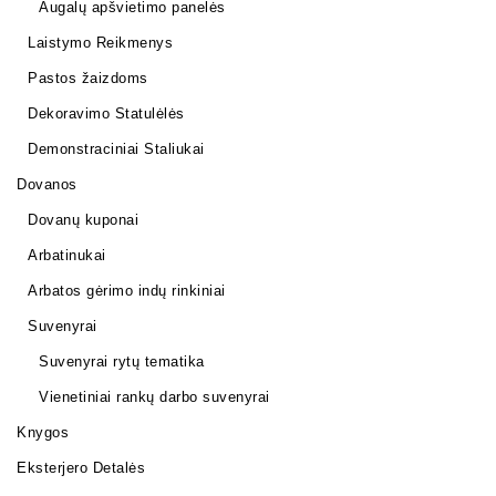
Augalų apšvietimo panelės
Laistymo Reikmenys
Pastos žaizdoms
Dekoravimo Statulėlės
Demonstraciniai Staliukai
Dovanos
Dovanų kuponai
Arbatinukai
Arbatos gėrimo indų rinkiniai
Suvenyrai
Suvenyrai rytų tematika
Vienetiniai rankų darbo suvenyrai
Knygos
Eksterjero Detalės