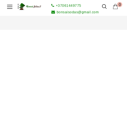
0
+37061449775
bonsaisodas@gmail.com