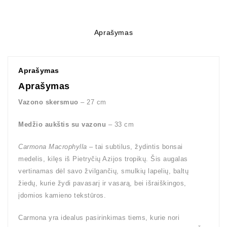
Aprašymas
Aprašymas
Aprašymas
Vazono skersmuo
– 27 cm
Medžio aukštis su vazonu
– 33 cm
Carmona Macrophylla
– tai subtilus, žydintis bonsai
medelis, kilęs iš Pietryčių Azijos tropikų. Šis augalas
vertinamas dėl savo žvilgančių, smulkių lapelių, baltų
žiedų, kurie žydi pavasarį ir vasarą, bei išraiškingos,
įdomios kamieno tekstūros.
Carmona yra idealus pasirinkimas tiems, kurie nori