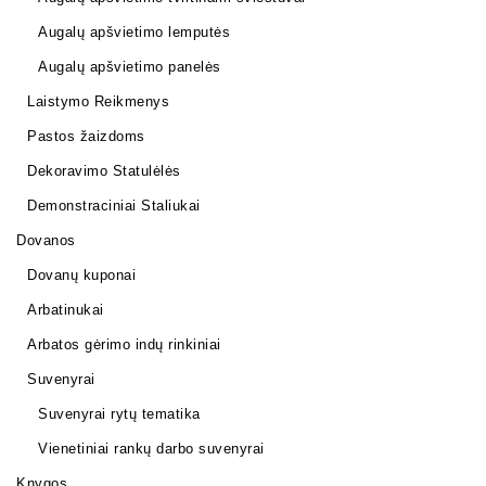
Augalų apšvietimo lemputės
Augalų apšvietimo panelės
Laistymo Reikmenys
Pastos žaizdoms
Dekoravimo Statulėlės
Demonstraciniai Staliukai
Dovanos
Dovanų kuponai
Arbatinukai
Arbatos gėrimo indų rinkiniai
Suvenyrai
Suvenyrai rytų tematika
Vienetiniai rankų darbo suvenyrai
Knygos