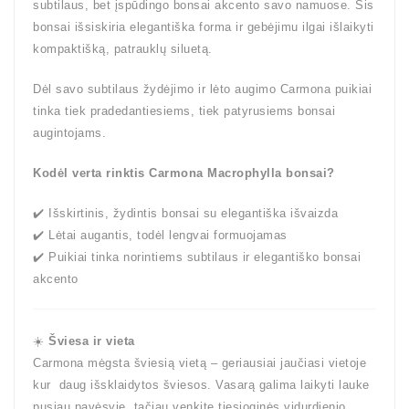
subtilaus, bet įspūdingo bonsai akcento savo namuose. Šis
bonsai išsiskiria elegantiška forma ir gebėjimu ilgai išlaikyti
kompaktišką, patrauklų siluetą.
Dėl savo subtilaus žydėjimo ir lėto augimo Carmona puikiai
tinka tiek pradedantiesiems, tiek patyrusiems bonsai
augintojams.
Kodėl verta rinktis Carmona Macrophylla bonsai?
✔️ Išskirtinis, žydintis bonsai su elegantiška išvaizda
✔️ Lėtai augantis, todėl lengvai formuojamas
✔️ Puikiai tinka norintiems subtilaus ir elegantiško bonsai
akcento
☀️
Šviesa ir vieta
Carmona mėgsta šviesią vietą – geriausiai jaučiasi vietoje
kur daug išsklaidytos šviesos. Vasarą galima laikyti lauke
pusiau pavėsyje, tačiau venkite tiesioginės vidurdienio