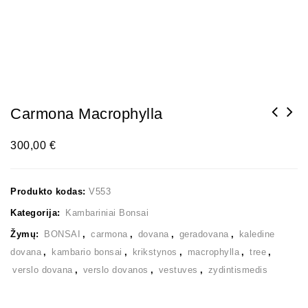
Carmona Macrophylla
300,00
€
Produkto kodas:
V553
Kategorija:
Kambariniai Bonsai
Žymų:
BONSAI
,
carmona
,
dovana
,
geradovana
,
kaledine
dovana
,
kambario bonsai
,
krikstynos
,
macrophylla
,
tree
,
verslo dovana
,
verslo dovanos
,
vestuves
,
zydintismedis