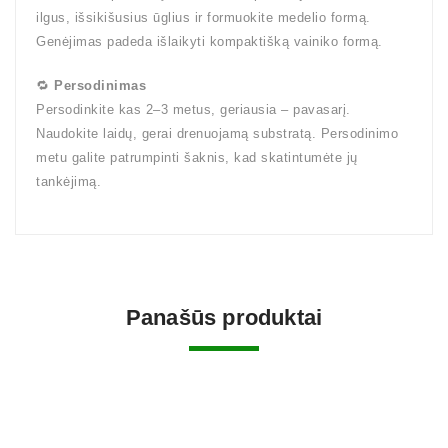
ilgus, išsikišusius ūglius ir formuokite medelio formą.
Genėjimas padeda išlaikyti kompaktišką vainiko formą.
🔁
Persodinimas
Persodinkite kas 2–3 metus, geriausia – pavasarį.
Naudokite laidų, gerai drenuojamą substratą. Persodinimo
metu galite patrumpinti šaknis, kad skatintumėte jų
tankėjimą.
Panašūs produktai