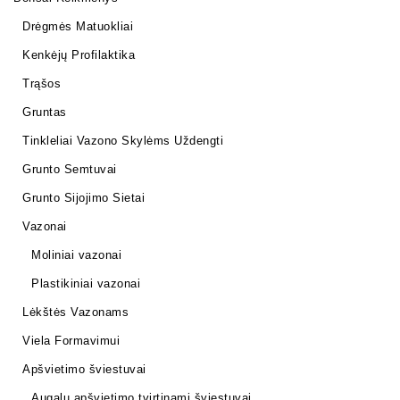
Drėgmės Matuokliai
Kenkėjų Profilaktika
Trąšos
Gruntas
Tinkleliai Vazono Skylėms Uždengti
Grunto Semtuvai
Grunto Sijojimo Sietai
Vazonai
Moliniai vazonai
Plastikiniai vazonai
Lėkštės Vazonams
Viela Formavimui
Apšvietimo šviestuvai
Augalų apšvietimo tvirtinami šviestuvai