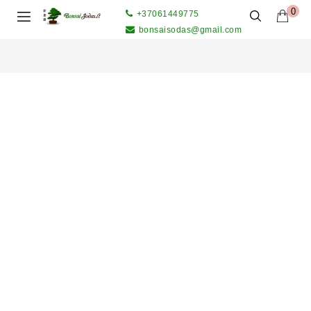
0
+37061449775
bonsaisodas@gmail.com