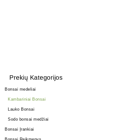
Zelkova (smulkialapė)
22,00
€
3500,00
€
Prekių Kategorijos
Bonsai medeliai
Kambariniai Bonsai
Lauko Bonsai
Sodo bonsai medžiai
Bonsai Įrankiai
Bonsai Reikmenys