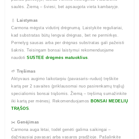
saulės. Žiemą – šviesi, bet apsaugota vieta kambaryje.
💧
Laistymas
Carmona mėgsta vidutinį drėgnumą. Laistykite reguliariai,
kad substratas būtų lengvai drėgnas, bet ne permirkęs.
Pernelyg sausas arba per drėgnas substratas gali pažeisti
šaknis. Teisingam bonsai laistymui rekomenduojame
naudoti
SUSTEE drėgmės matuoklius
.
🌱
Tręšimas
Aktyvaus augimo laikotarpiu (pavasaris–ruduo) tręškite
kartą per 2 savaites (priklausomai nuo pasirenkamų trąšų)
specialiomis bonsai trąšomis. Žiemą – tręšimą sumažinkite
iki kartą per mėnesį. Rekomenduojamos
BONSAI MEDELIŲ
TRĄŠOS
.
✂️
Genėjimas
Carmona auga lėtai, todėl genėti galima saikingai –
dažniausiai pavasarį arba vasaros pradžioje. Pašalinkite