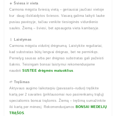
☀️
Šviesa ir vieta
Carmona mėgsta šviesią vietą – geriausiai jaučiasi vietoje
kur daug išsklaidytos šviesos. Vasarą galima laikyti lauke
pusiau pavėsyje, tačiau venkite tiesioginės vidurdienio
saulės. Žiemą – šviesi, bet apsaugota vieta kambaryje.
💧
Laistymas
Carmona mėgsta vidutinį drėgnumą. Laistykite reguliariai,
kad substratas būtų lengvai drėgnas, bet ne permirkęs.
Pernelyg sausas arba per drėgnas substratas gali pažeisti
šaknis. Teisingam bonsai laistymui rekomenduojame
naudoti
SUSTEE drėgmės matuoklius
.
🌱
Tręšimas
Aktyvaus augimo laikotarpiu (pavasaris–ruduo) tręškite
kartą per 2 savaites (priklausomai nuo pasirenkamų trąšų)
specialiomis bonsai trąšomis. Žiemą – tręšimą sumažinkite
iki kartą per mėnesį. Rekomenduojamos
BONSAI MEDELIŲ
TRĄŠOS
.