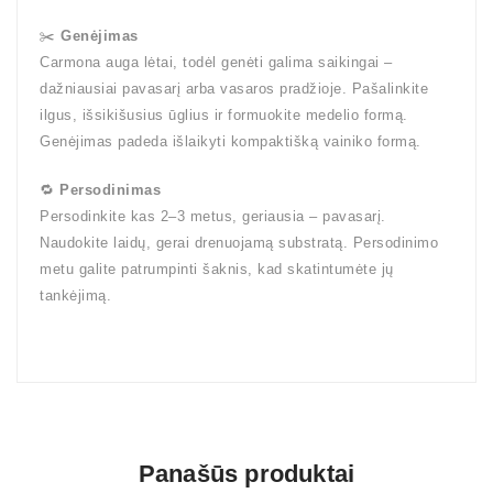
✂️
Genėjimas
Carmona auga lėtai, todėl genėti galima saikingai –
dažniausiai pavasarį arba vasaros pradžioje. Pašalinkite
ilgus, išsikišusius ūglius ir formuokite medelio formą.
Genėjimas padeda išlaikyti kompaktišką vainiko formą.
🔁
Persodinimas
Persodinkite kas 2–3 metus, geriausia – pavasarį.
Naudokite laidų, gerai drenuojamą substratą. Persodinimo
metu galite patrumpinti šaknis, kad skatintumėte jų
tankėjimą.
Panašūs produktai