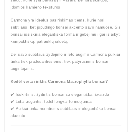
žiedų, kurie žydi pavasarį ir vasarą, bei išraiškingos,
įdomios kamieno tekstūros.
Carmona yra idealus pasirinkimas tiems, kurie nori
subtilaus, bet įspūdingo bonsai akcento savo namuose. Šis
bonsai išsiskiria elegantiška forma ir gebėjimu ilgai išlaikyti
kompaktišką, patrauklų siluetą.
Dėl savo subtilaus žydėjimo ir lėto augimo Carmona puikiai
tinka tiek pradedantiesiems, tiek patyrusiems bonsai
augintojams.
Kodėl verta rinktis Carmona Macrophylla bonsai?
✔️ Išskirtinis, žydintis bonsai su elegantiška išvaizda
✔️ Lėtai augantis, todėl lengvai formuojamas
✔️ Puikiai tinka norintiems subtilaus ir elegantiško bonsai
akcento