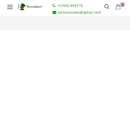
0
+37061449775
bonsaisodas@gmail.com