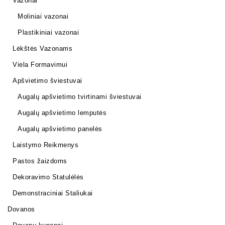
Vazonai
Moliniai vazonai
Plastikiniai vazonai
Lėkštės Vazonams
Viela Formavimui
Apšvietimo šviestuvai
Augalų apšvietimo tvirtinami šviestuvai
Augalų apšvietimo lemputės
Augalų apšvietimo panelės
Laistymo Reikmenys
Pastos žaizdoms
Dekoravimo Statulėlės
Demonstraciniai Staliukai
Dovanos