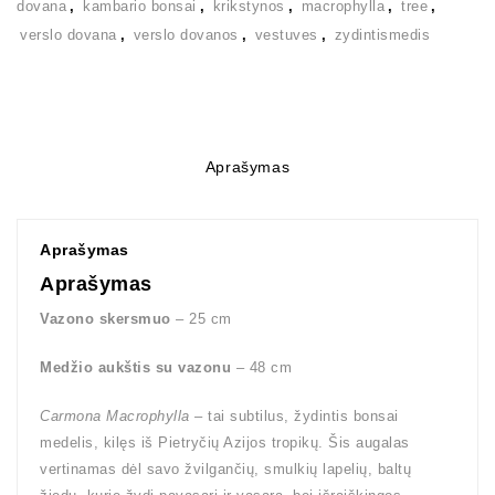
dovana
,
kambario bonsai
,
krikstynos
,
macrophylla
,
tree
,
verslo dovana
,
verslo dovanos
,
vestuves
,
zydintismedis
Aprašymas
Aprašymas
Aprašymas
Vazono skersmuo
– 25 cm
Medžio aukštis su vazonu
– 48 cm
Carmona Macrophylla
– tai subtilus, žydintis bonsai
medelis, kilęs iš Pietryčių Azijos tropikų. Šis augalas
vertinamas dėl savo žvilgančių, smulkių lapelių, baltų