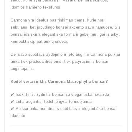
žiedų, kurie žydi pavasarį ir vasarą, bei išraiškingos,
įdomios kamieno tekstūros.
Carmona yra idealus pasirinkimas tiems, kurie nori
subtilaus, bet įspūdingo bonsai akcento savo namuose. Šis
bonsai išsiskiria elegantiška forma ir gebėjimu ilgai išlaikyti
kompaktišką, patrauklų siluetą.
Dėl savo subtilaus žydėjimo ir lėto augimo Carmona puikiai
tinka tiek pradedantiesiems, tiek patyrusiems bonsai
augintojams.
Kodėl verta rinktis Carmona Macrophylla bonsai?
✔️ Išskirtinis, žydintis bonsai su elegantiška išvaizda
✔️ Lėtai augantis, todėl lengvai formuojamas
✔️ Puikiai tinka norintiems subtilaus ir elegantiško bonsai
akcento