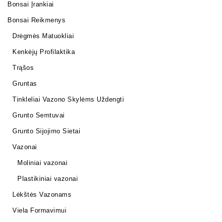
Bonsai Įrankiai
Bonsai Reikmenys
Drėgmės Matuokliai
Kenkėjų Profilaktika
Trąšos
Gruntas
Tinkleliai Vazono Skylėms Uždengti
Grunto Semtuvai
Grunto Sijojimo Sietai
Vazonai
Moliniai vazonai
Plastikiniai vazonai
Lėkštės Vazonams
Viela Formavimui