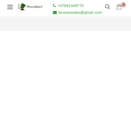
0
+37061449775
bonsaisodas@gmail.com