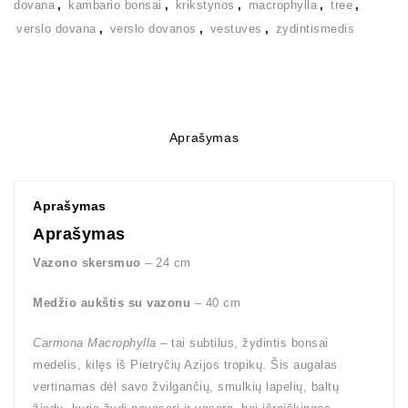
dovana
,
kambario bonsai
,
krikstynos
,
macrophylla
,
tree
,
verslo dovana
,
verslo dovanos
,
vestuves
,
zydintismedis
Aprašymas
Aprašymas
Aprašymas
Vazono skersmuo
– 24 cm
Medžio aukštis su vazonu
– 40 cm
Carmona Macrophylla
– tai subtilus, žydintis bonsai
medelis, kilęs iš Pietryčių Azijos tropikų. Šis augalas
vertinamas dėl savo žvilgančių, smulkių lapelių, baltų