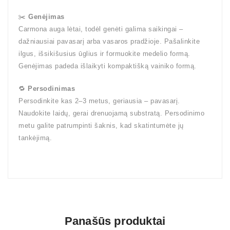
✂️
Genėjimas
Carmona auga lėtai, todėl genėti galima saikingai –
dažniausiai pavasarį arba vasaros pradžioje. Pašalinkite
ilgus, išsikišusius ūglius ir formuokite medelio formą.
Genėjimas padeda išlaikyti kompaktišką vainiko formą.
🔁
Persodinimas
Persodinkite kas 2–3 metus, geriausia – pavasarį.
Naudokite laidų, gerai drenuojamą substratą. Persodinimo
metu galite patrumpinti šaknis, kad skatintumėte jų
tankėjimą.
Panašūs produktai