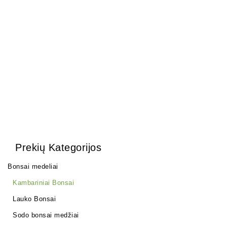
Granatmedis
Arabica – Nile Acacia
100,00
€
150,00
€
Prekių Kategorijos
Bonsai medeliai
Kambariniai Bonsai
Lauko Bonsai
Sodo bonsai medžiai