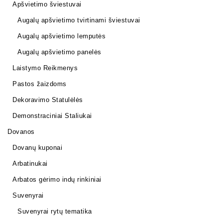
Apšvietimo šviestuvai
Augalų apšvietimo tvirtinami šviestuvai
Augalų apšvietimo lemputės
Augalų apšvietimo panelės
Laistymo Reikmenys
Pastos žaizdoms
Dekoravimo Statulėlės
Demonstraciniai Staliukai
Dovanos
Dovanų kuponai
Arbatinukai
Arbatos gėrimo indų rinkiniai
Suvenyrai
Suvenyrai rytų tematika