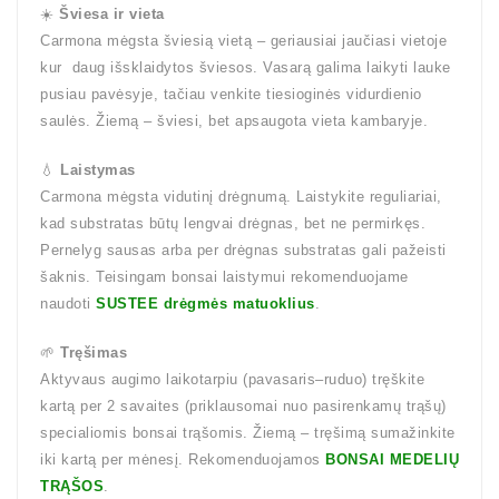
☀️
Šviesa ir vieta
Carmona mėgsta šviesią vietą – geriausiai jaučiasi vietoje
kur daug išsklaidytos šviesos. Vasarą galima laikyti lauke
pusiau pavėsyje, tačiau venkite tiesioginės vidurdienio
saulės. Žiemą – šviesi, bet apsaugota vieta kambaryje.
💧
Laistymas
Carmona mėgsta vidutinį drėgnumą. Laistykite reguliariai,
kad substratas būtų lengvai drėgnas, bet ne permirkęs.
Pernelyg sausas arba per drėgnas substratas gali pažeisti
šaknis. Teisingam bonsai laistymui rekomenduojame
naudoti
SUSTEE drėgmės matuoklius
.
🌱
Tręšimas
Aktyvaus augimo laikotarpiu (pavasaris–ruduo) tręškite
kartą per 2 savaites (priklausomai nuo pasirenkamų trąšų)
specialiomis bonsai trąšomis. Žiemą – tręšimą sumažinkite
iki kartą per mėnesį. Rekomenduojamos
BONSAI MEDELIŲ
TRĄŠOS
.