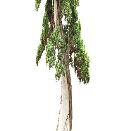
Zanthoxyl
150,00
€