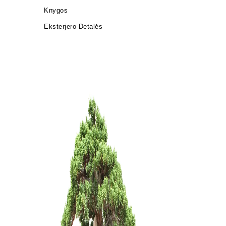
Knygos
Eksterjero Detalės
Grunto sem
3 dalių .
22,00
€