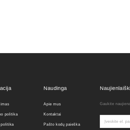
acija
Naudinga
Naujienlaiš
Gaukite naujiena
jimas
Apie mus
o politika
Kontaktai
politika
Pašto kodų paieška