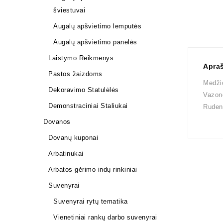
šviestuvai
Augalų apšvietimo lemputės
Augalų apšvietimo panelės
Laistymo Reikmenys
Apra
Pastos žaizdoms
Medži
Dekoravimo Statulėlės
Vazon
Demonstraciniai Staliukai
Rudenį
Dovanos
Dovanų kuponai
Arbatinukai
Arbatos gėrimo indų rinkiniai
Suvenyrai
Suvenyrai rytų tematika
Vienetiniai rankų darbo suvenyrai