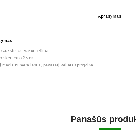
Aprašymas
šymas
o aukštis su vazonu 48 cm.
o skersmuo 25 cm.
 medis numeta lapus, pavasarį vėl atsisprogdina.
Panašūs produk