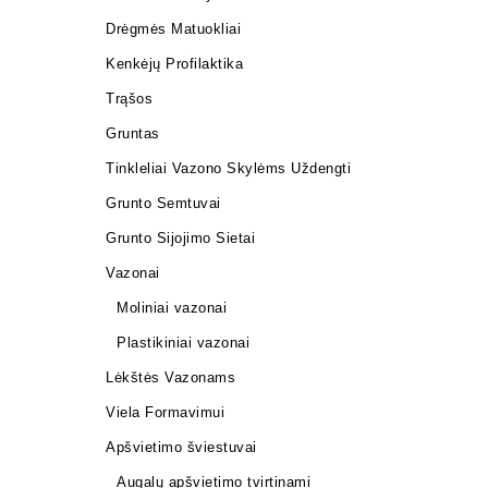
Drėgmės Matuokliai
Kenkėjų Profilaktika
Trąšos
Gruntas
Tinkleliai Vazono Skylėms Uždengti
Grunto Semtuvai
Grunto Sijojimo Sietai
Vazonai
Moliniai vazonai
Plastikiniai vazonai
Lėkštės Vazonams
Viela Formavimui
Apšvietimo šviestuvai
Augalų apšvietimo tvirtinami