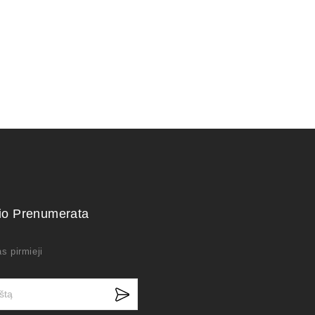
kio Prenumerata
s pirmieji