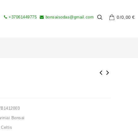
+37061449775
bonsaisodas@gmail.com
0
0,00
€
VB1412003
iniai Bonsai
,
Celtis