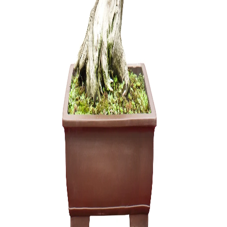
Šakų form
22,00
€