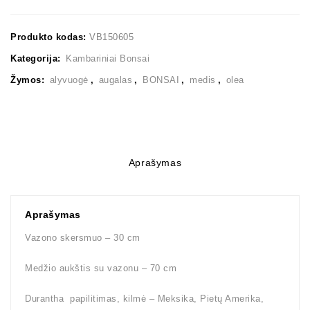
Produkto kodas:
VB150605
Kategorija:
Kambariniai Bonsai
Žymos:
alyvuogė
,
augalas
,
BONSAI
,
medis
,
olea
Aprašymas
Aprašymas
Vazono skersmuo – 30 cm
Medžio aukštis su vazonu – 70 cm
Durantha papilitimas, kilmė – Meksika, Pietų Amerika,