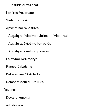
Plastikiniai vazonai
Lėkštės Vazonams
Viela Formavimui
Apšvietimo šviestuvai
Augalų apšvietimo tvirtinami šviestuvai
Augalų apšvietimo lemputės
Augalų apšvietimo panelės
Laistymo Reikmenys
Pastos žaizdoms
Dekoravimo Statulėlės
Demonstraciniai Staliukai
Dovanos
Dovanų kuponai
Arbatinukai