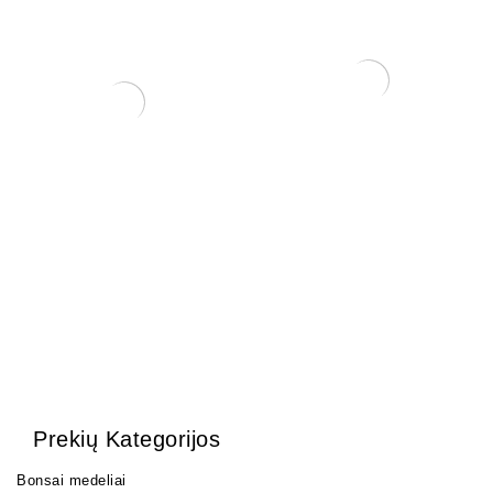
Mentelė/grėbliukas, 200
mm
10,00
€
Grunto semtuvas 3 dalių .
35,00
€
Prekių Kategorijos
Bonsai medeliai