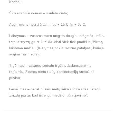
Karibai;
Šviesos toleravimas – saulėta vieta;
Auginimo temperatūraa – nuo + 15 C iki + 35 C;
Laistymas – vasaros metu mėgsta daugiau drėgmės, tačiau
tarp laistymų gruntui reikia leisti šiek tiek pradžiūti, žiemą
laistoma mažiau (laistymas priklauso nuo patalpos, kurioje
auginamas medis);
Tręšimas – vasaros periodu tręšti subalansuotomis
trąšomis, žiemos metu trąšų koncentraciją sumažinti
pusiau;
Genėjimas – genėti visais metų laikais ir žaizdas uštepti
žaizdų pasta, kad išvengti medžio ,,Kraujavimo”.