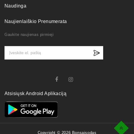
Naudinga
Naujienlaiškio Prenumerata
Gaukite naujienas pirmieji
Atsisiųsk Android Aplikaciją
Top
Copyright © 2026 Bonsaisodas