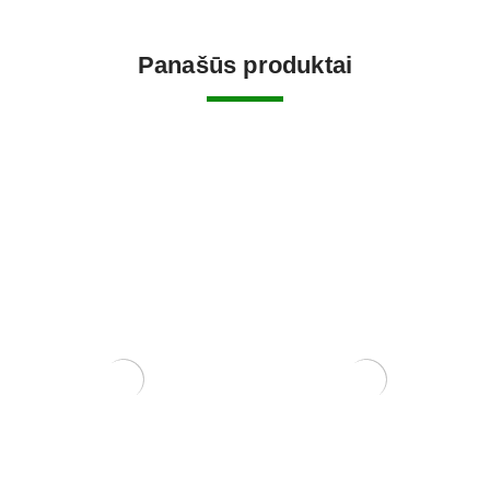
Panašūs produktai
Carmona Macrophylla
Zelkova (smulkialapė)
250,00
€
200,00
€