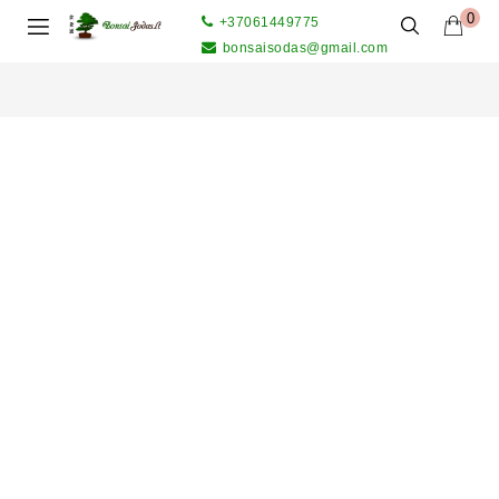
0
+37061449775
bonsaisodas@gmail.com