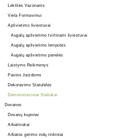
Lėkštės Vazonams
Viela Formavimui
Apšvietimo šviestuvai
Augalų apšvietimo tvirtinami šviestuvai
Augalų apšvietimo lemputės
Augalų apšvietimo panelės
Laistymo Reikmenys
Pastos žaizdoms
Dekoravimo Statulėlės
Demonstraciniai Staliukai
Dovanos
Dovanų kuponai
Arbatinukai
Arbatos gėrimo indų rinkiniai