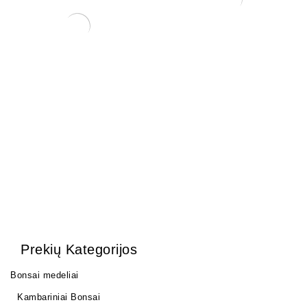
Pincetas/grėbliukas, 210
mm
20,00
€
Mišinys spygliuočiams
medžiams 2 ltr.
6,00
€
Prekių Kategorijos
Bonsai medeliai
Kambariniai Bonsai