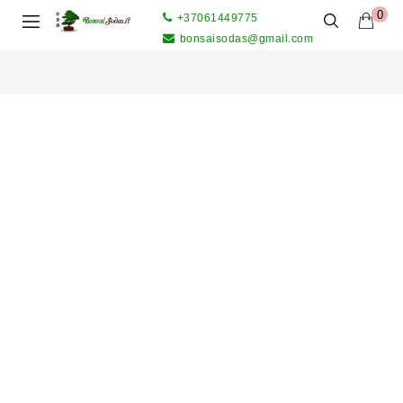
0
+37061449775
bonsaisodas@gmail.com