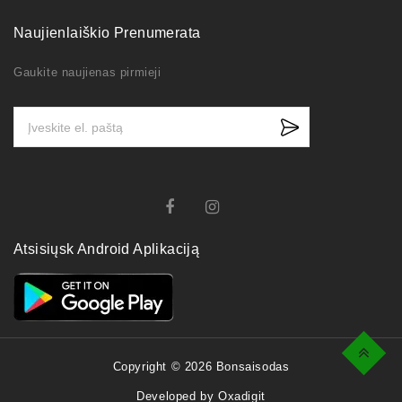
Naujienlaiškio Prenumerata
Gaukite naujienas pirmieji
Atsisiųsk Android Aplikaciją
Top
Copyright © 2026 Bonsaisodas
Developed by Oxadigit