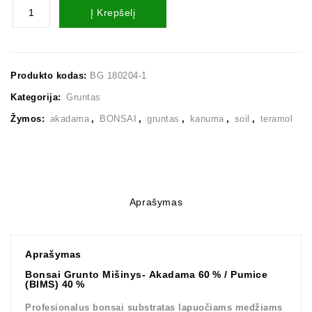
Į Krepšelį
Produkto kodas:
BG 180204-1
Kategorija:
Gruntas
Žymos:
akadama
,
BONSAI
,
gruntas
,
kanuma
,
soil
,
teramol
Aprašymas
Aprašymas
Bonsai Grunto Mišinys-
Akadama 60 % / Pumice
(BIMS) 40 %
Profesionalus bonsai substratas lapuočiams medžiams