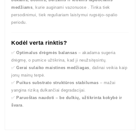
medžiams
, kurie auginami vazonuose . Tinka tiek
persodinimui, tiek reguliariam laistymui rugsėjo–spalio
periodu.
Kodėl verta rinktis?
✅
Optimalus drėgmės balansas
– akadama sugeria
drėgmę, o pumice užtikrina, kad ji neužsitęsintų.
✅
Gerai sulaiko maistines medžiagas
, dalinai veikia kaip
jonų mainų terpė.
✅
Puikus substrato struktūros stabilumas
– mažai
yangina riziką dulkančiai degradacijai.
✅
Paruoštas naudoti – be dulkių, užtikrinta kokybė ir
švara
.