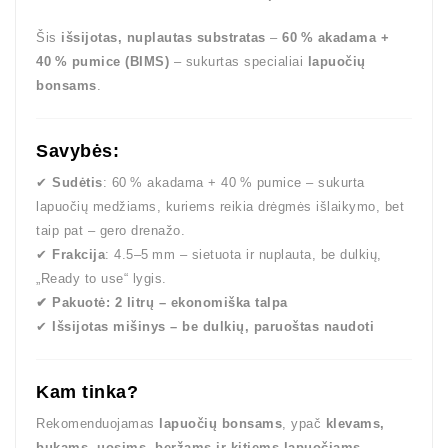
Šis
išsijotas, nuplautas substratas
–
60 % akadama +
40 % pumice (BIMS)
– sukurtas specialiai
lapuočių
bonsams
.
Savybės:
✔
Sudėtis
: 60 % akadama + 40 % pumice – sukurta
lapuočių medžiams, kuriems reikia drėgmės išlaikymo, bet
taip pat – gero drenažo.
✔
Frakcija
: 4.5–5 mm – sietuota ir nuplauta, be dulkių,
„Ready to use“ lygis.
✔ Pakuotė: 2 litrų – ekonomiška talpa
✔
Išsijotas mišinys – be dulkių, paruoštas naudoti
Kam tinka?
Rekomenduojamas
lapuočių bonsams
, ypač
klevams,
bukams, uosims, beržams ir kitiems lapuočiams