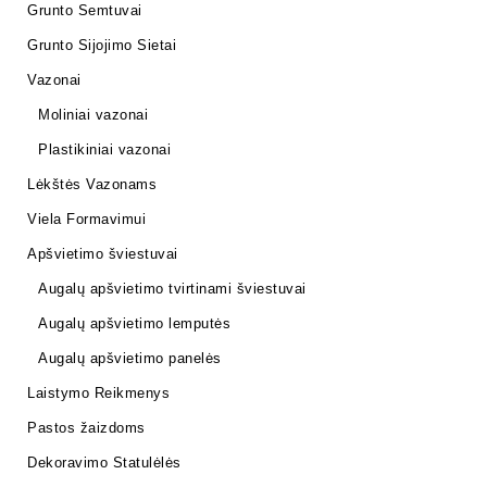
Grunto Semtuvai
Grunto Sijojimo Sietai
Vazonai
Moliniai vazonai
Plastikiniai vazonai
Lėkštės Vazonams
Viela Formavimui
Apšvietimo šviestuvai
Augalų apšvietimo tvirtinami šviestuvai
Augalų apšvietimo lemputės
Augalų apšvietimo panelės
Laistymo Reikmenys
Pastos žaizdoms
Dekoravimo Statulėlės