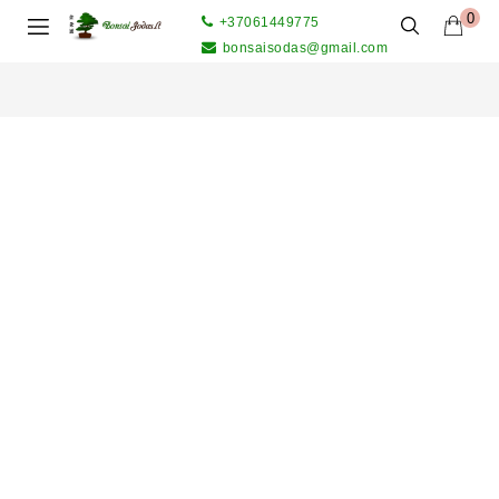
0
+37061449775
bonsaisodas@gmail.com