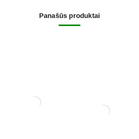
Panašūs produktai
ORGANINIŲ TRĄŠŲ
LAIKIKLIS SU SMEIGTUKU
10 vnt.
9,00
€
Mišinys jauniems ir
yamadori medžiams 17 ltr.