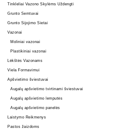
Tinkleliai Vazono Skylėms Uždengti
Grunto Semtuvai
Grunto Sijojimo Sietai
Vazonai
Moliniai vazonai
Plastikiniai vazonai
Lėkštės Vazonams
Viela Formavimui
Apšvietimo šviestuvai
Augalų apšvietimo tvirtinami šviestuvai
Augalų apšvietimo lemputės
Augalų apšvietimo panelės
Laistymo Reikmenys
Pastos žaizdoms