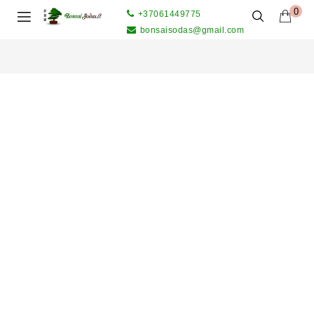
0
+37061449775
bonsaisodas@gmail.com