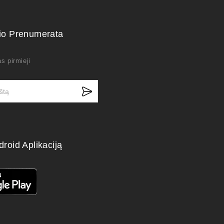
kio Prenumerata
s pirmieji
droid Aplikaciją