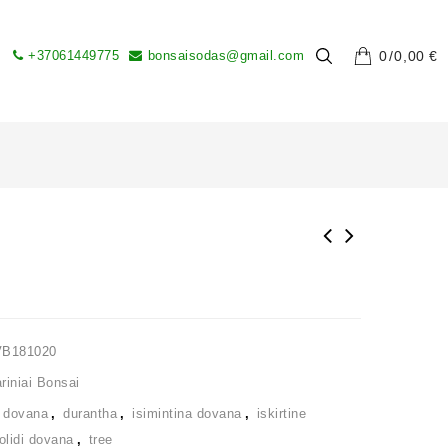
+37061449775
bonsaisodas@gmail.com
0
0,00
€
VB181020
iniai Bonsai
,
dovana
,
durantha
,
isimintina dovana
,
iskirtine
olidi dovana
,
tree