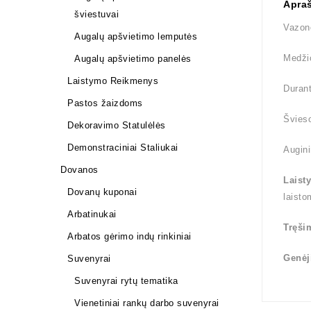
Apra
šviestuvai
Vazon
Augalų apšvietimo lemputės
Medži
Augalų apšvietimo panelės
Laistymo Reikmenys
Durant
Pastos žaizdoms
Švieso
Dekoravimo Statulėlės
Demonstraciniai Staliukai
Augini
Dovanos
Laist
Dovanų kuponai
laisto
Arbatinukai
Tręši
Arbatos gėrimo indų rinkiniai
Genėj
Suvenyrai
Suvenyrai rytų tematika
Vienetiniai rankų darbo suvenyrai