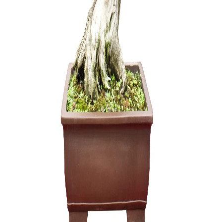
Pasta Žai
(Universal
28,00
€