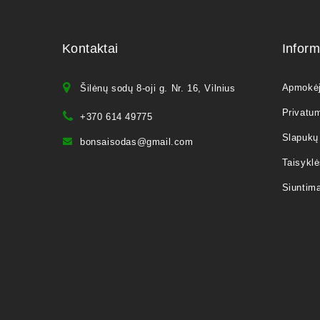
Kontaktai
Inform
Apmokė
Šilėnų sodų 8-oji g. Nr. 16, Vilnius
Privatum
+370 614 49775
Slapukų 
bonsaisodas@gmail.com
Taisyklė
Siuntim