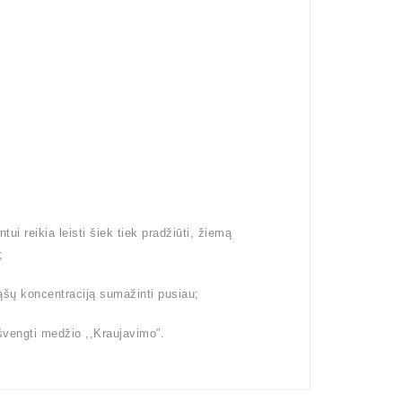
i reikia leisti šiek tiek pradžiūti, žiemą
;
ąšų koncentraciją sumažinti pusiau;
išvengti medžio ,,Kraujavimo”.