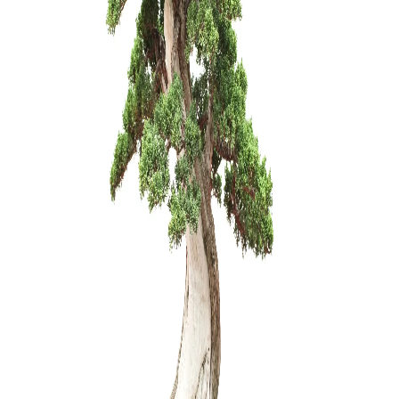
ŽALIASIS 
muilas (1 
6,00
€