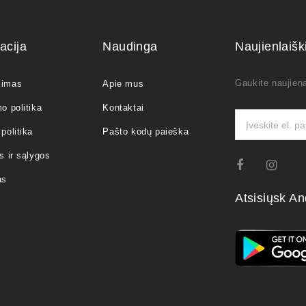
acija
Naudinga
Naujienlaiš
Gaukite naujiena
jimas
Apie mus
o politika
Kontaktai
politika
Pašto kodų paieška
s ir sąlygos
as
Atsisiųsk An