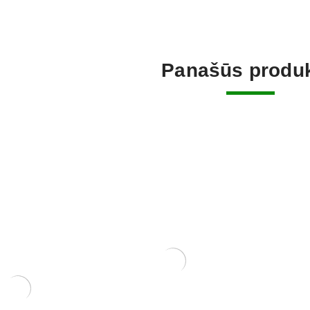
Panašūs produk
Tinklelis vazono skylėms
uždengti. Pakuotėje 10 vnt.