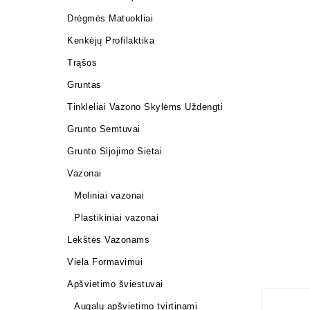
Drėgmės Matuokliai
Kenkėjų Profilaktika
Trąšos
Gruntas
Tinkleliai Vazono Skylėms Uždengti
Grunto Semtuvai
Grunto Sijojimo Sietai
Vazonai
Moliniai vazonai
Plastikiniai vazonai
Lėkštės Vazonams
Viela Formavimui
Apšvietimo šviestuvai
Augalų apšvietimo tvirtinami