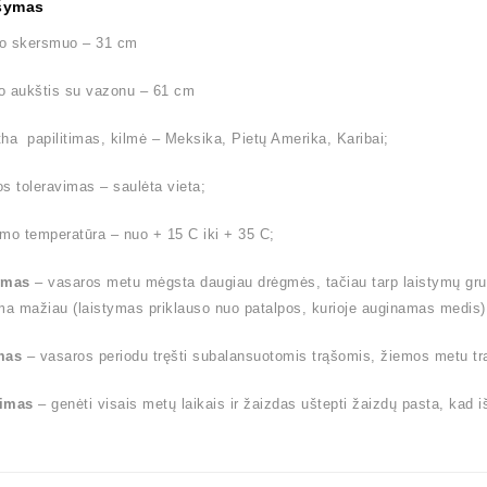
šymas
o skersmuo – 31 cm
o aukštis su vazonu – 61 cm
ha papilitimas, kilmė – Meksika, Pietų Amerika, Karibai;
s toleravimas – saulėta vieta;
mo temperatūra – nuo + 15 C iki + 35 C;
ymas
– vasaros metu mėgsta daugiau drėgmės, tačiau tarp laistymų gruntu
ma mažiau (laistymas priklauso nuo patalpos, kurioje auginamas medis)
mas
– vasaros periodu tręšti subalansuotomis trąšomis, žiemos metu tr
imas
– genėti visais metų laikais ir žaizdas uštepti žaizdų pasta, kad 