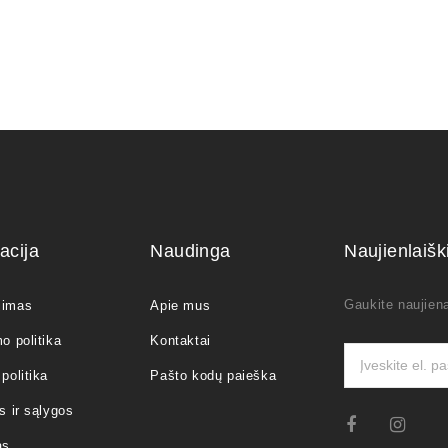
acija
Naudinga
Naujienlaiš
Gaukite naujiena
jimas
Apie mus
o politika
Kontaktai
politika
Pašto kodų paieška
s ir sąlygos
as