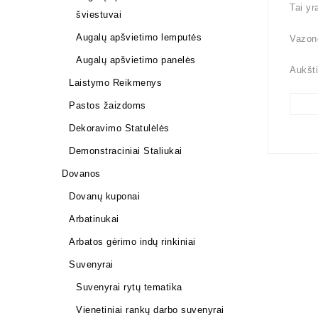
Tai yr
šviestuvai
Augalų apšvietimo lemputės
Vazon
Augalų apšvietimo panelės
Aukšt
Laistymo Reikmenys
Pastos žaizdoms
Dekoravimo Statulėlės
Demonstraciniai Staliukai
Dovanos
Dovanų kuponai
Arbatinukai
Arbatos gėrimo indų rinkiniai
Suvenyrai
Suvenyrai rytų tematika
Vienetiniai rankų darbo suvenyrai