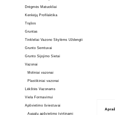
Drėgmės Matuokliai
Kenkėjų Profilaktika
Trąšos
Gruntas
Tinkleliai Vazono Skylėms Uždengti
Grunto Semtuvai
Grunto Sijojimo Sietai
Vazonai
Moliniai vazonai
Plastikiniai vazonai
Lėkštės Vazonams
Viela Formavimui
Apšvietimo šviestuvai
Apra
Augalų apšvietimo tvirtinami