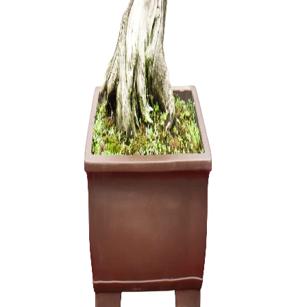
Zanthoxyl
250,00
€