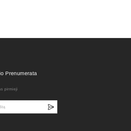
kio Prenumerata
s pirmieji