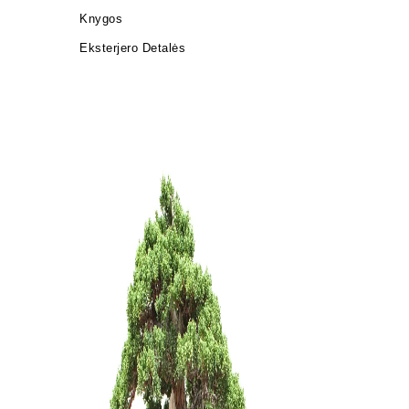
Knygos
Eksterjero Detalės
Pasta žai
(spygliuo
28,00
€