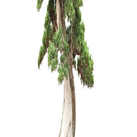
Carmona 
250,00
€