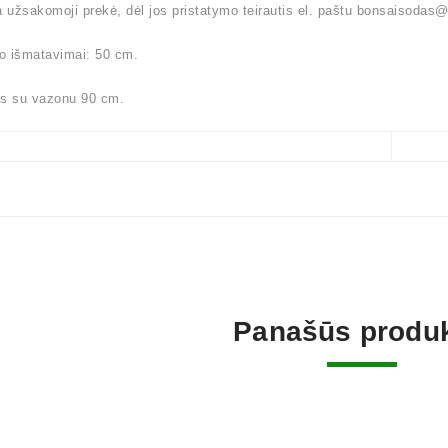
a užsakomoji prekė, dėl jos pristatymo teirautis el. paštu bonsaisoda
o išmatavimai: 50 cm.
is su vazonu 90 cm.
Panašūs produk