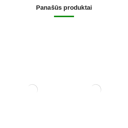
Panašūs produktai
Carmona Macrophylla
Ficus Retusa
250,00
€
130,00
€