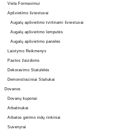
Viela Formavimui
Apšvietimo šviestuvai
Augalų apšvietimo tvirtinami šviestuvai
Augalų apšvietimo lemputės
Augalų apšvietimo panelės
Laistymo Reikmenys
Pastos žaizdoms
Dekoravimo Statulėlės
Demonstraciniai Staliukai
Dovanos
Dovanų kuponai
Arbatinukai
Arbatos gėrimo indų rinkiniai
Suvenyrai