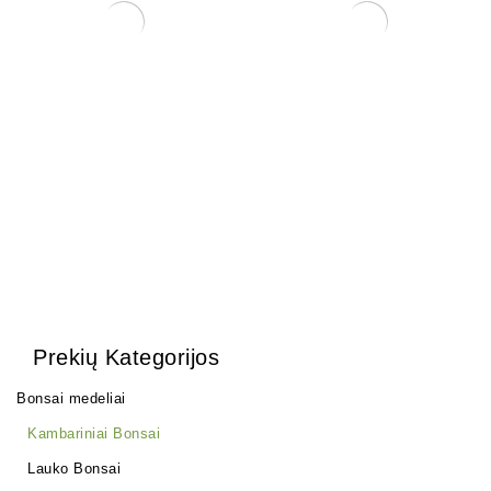
Zelkova (smulkialapė)
Granatmedis
150,00
€
100,00
€
Prekių Kategorijos
Bonsai medeliai
Kambariniai Bonsai
Lauko Bonsai