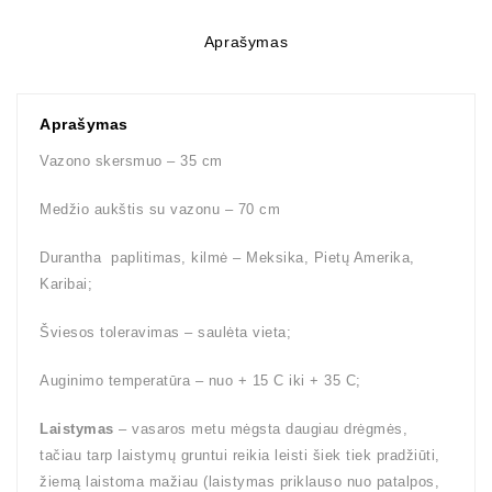
Aprašymas
Aprašymas
Vazono skersmuo – 35 cm
Medžio aukštis su vazonu – 70 cm
Durantha paplitimas, kilmė – Meksika, Pietų Amerika,
Karibai;
Šviesos toleravimas – saulėta vieta;
Auginimo temperatūra – nuo + 15 C iki + 35 C;
Laistymas
– vasaros metu mėgsta daugiau drėgmės,
tačiau tarp laistymų gruntui reikia leisti šiek tiek pradžiūti,
žiemą laistoma mažiau (laistymas priklauso nuo patalpos,