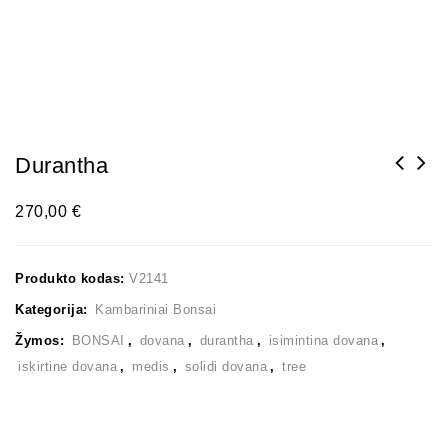
Durantha
270,00
€
Produkto kodas:
V2141
Kategorija:
Kambariniai Bonsai
Žymos:
BONSAI
,
dovana
,
durantha
,
isimintina dovana
,
iskirtine dovana
,
medis
,
solidi dovana
,
tree