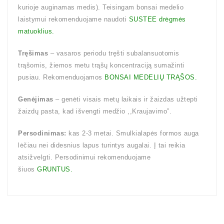
kurioje auginamas medis). Teisingam bonsai medelio
laistymui rekomenduojame naudoti
SUSTEE drėgmės
matuoklius.
Tręšimas
– vasaros periodu tręšti subalansuotomis
trąšomis, žiemos metu trąšų koncentraciją sumažinti
pusiau. Rekomenduojamos
BONSAI MEDELIŲ TRĄŠOS.
Genėjimas
– genėti visais metų laikais ir žaizdas užtepti
žaizdų pasta, kad išvengti medžio ,,Kraujavimo”.
Persodinimas:
kas 2-3 metai. Smulkialapės formos auga
lėčiau nei didesnius lapus turintys augalai. Į tai reikia
atsižvelgti. Persodinimui rekomenduojame
šiuos
GRUNTUS.