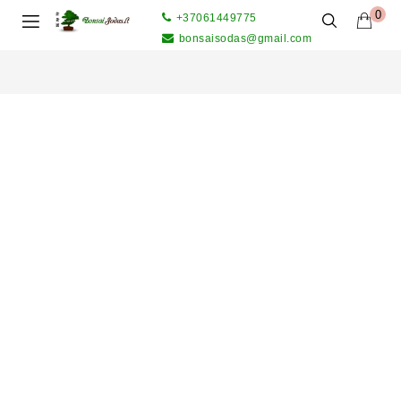
0
+37061449775
bonsaisodas@gmail.com