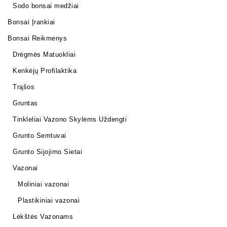
Sodo bonsai medžiai
Bonsai Įrankiai
Bonsai Reikmenys
Drėgmės Matuokliai
Kenkėjų Profilaktika
Trąšos
Gruntas
Tinkleliai Vazono Skylėms Uždengti
Grunto Semtuvai
Grunto Sijojimo Sietai
Vazonai
Moliniai vazonai
Plastikiniai vazonai
Lėkštės Vazonams