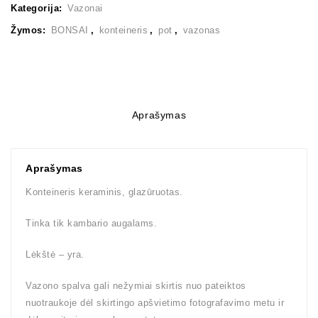
Kategorija:
Vazonai
Žymos:
BONSAI
,
konteineris
,
pot
,
vazonas
Aprašymas
Aprašymas
Konteineris keraminis, glazūruotas.
Tinka tik kambario augalams.
Lėkštė – yra.
Vazono spalva gali nežymiai skirtis nuo pateiktos
nuotraukoje dėl skirtingo apšvietimo fotografavimo metu ir