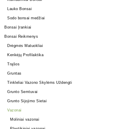
Lauko Bonsai
Sodo bonsai medžiai
Bonsai Įrankiai
Bonsai Reikmenys
Drėgmės Matuokliai
Kenkėjų Profilaktika
Trąšos
Gruntas
Tinkleliai Vazono Skylėms Uždengti
Grunto Semtuvai
Grunto Sijojimo Sietai
Vazonai
Moliniai vazonai
Plastikiniai vazonai