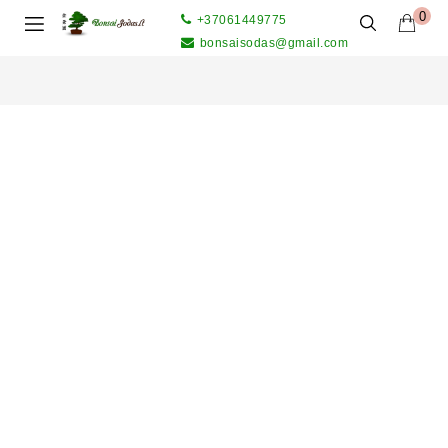
0
+37061449775
bonsaisodas@gmail.com