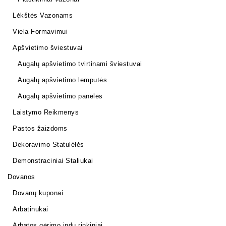
Lėkštės Vazonams
Viela Formavimui
Apšvietimo šviestuvai
Augalų apšvietimo tvirtinami šviestuvai
Augalų apšvietimo lemputės
Augalų apšvietimo panelės
Laistymo Reikmenys
Pastos žaizdoms
Dekoravimo Statulėlės
Demonstraciniai Staliukai
Dovanos
Dovanų kuponai
Arbatinukai
Arbatos gėrimo indų rinkiniai