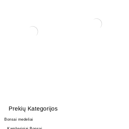
KONTEINERIS 43x30x10
cm.
99,00
€
KONTEINERIS
PLASTIKINIS 23×16.7×9
15,00
€
Prekių Kategorijos
Bonsai medeliai
Kambariniai Bonsai