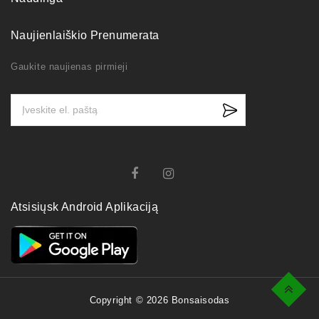
Naujienlaiškio Prenumerata
Gaukite naujienas pirmieji
Atsisiųsk Android Aplikaciją
Top
Copyright © 2026 Bonsaisodas