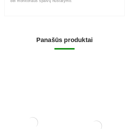
dėl monitoriaus spalvų nustatymo.
Panašūs produktai