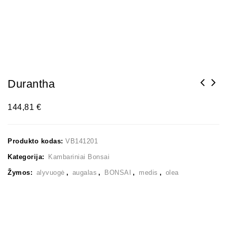
Durantha
144,81
€
Produkto kodas:
VB141201
Kategorija:
Kambariniai Bonsai
Žymos:
alyvuogė
,
augalas
,
BONSAI
,
medis
,
olea