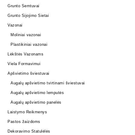
Grunto Semtuvai
Grunto Sijojimo Sietai
Vazonai
Moliniai vazonai
Plastikiniai vazonai
Lėkštės Vazonams
Viela Formavimui
Apšvietimo šviestuvai
Augalų apšvietimo tvirtinami šviestuvai
Augalų apšvietimo lemputės
Augalų apšvietimo panelės
Laistymo Reikmenys
Pastos žaizdoms
Dekoravimo Statulėlės