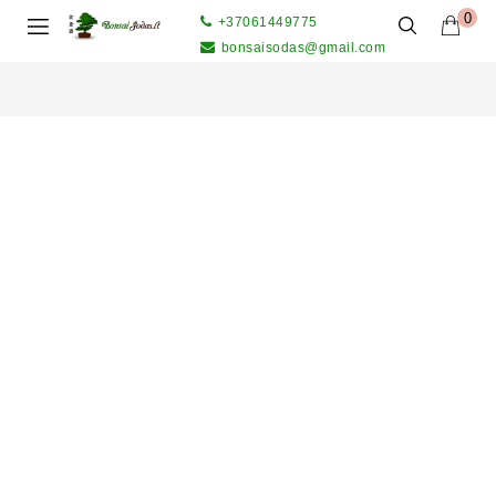
0
+37061449775
bonsaisodas@gmail.com