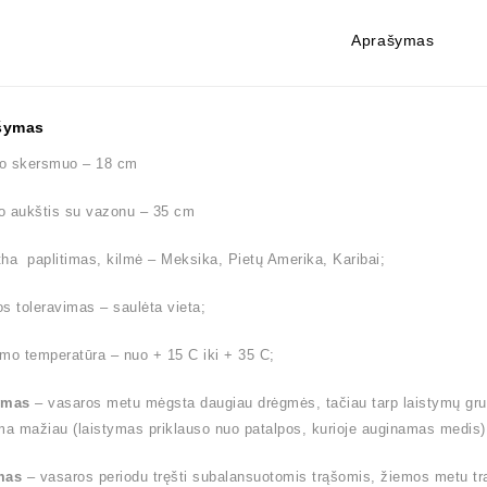
Aprašymas
šymas
o skersmuo – 18 cm
o aukštis su vazonu – 35 cm
ha paplitimas, kilmė – Meksika, Pietų Amerika, Karibai;
s toleravimas – saulėta vieta;
mo temperatūra – nuo + 15 C iki + 35 C;
ymas
– vasaros metu mėgsta daugiau drėgmės, tačiau tarp laistymų gruntu
ma mažiau (laistymas priklauso nuo patalpos, kurioje auginamas medis
mas
– vasaros periodu tręšti subalansuotomis trąšomis, žiemos metu tr