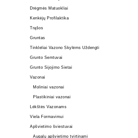
Drėgmės Matuokliai
Kenkėjų Profilaktika
Trąšos
Gruntas
Tinkleliai Vazono Skylėms Uždengti
Grunto Semtuvai
Grunto Sijojimo Sietai
Vazonai
Moliniai vazonai
Plastikiniai vazonai
Lėkštės Vazonams
Viela Formavimui
Apšvietimo šviestuvai
Augalų apšvietimo tvirtinami