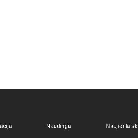
dis
Šakų formavimo kabliai.
Grunto sem
22,00
€
35,00
€
acija
Naudinga
Naujienlaiš