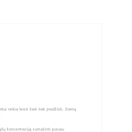
i reikia leisti šiek tiek pradžiūti, žiemą
).
ąšų koncentraciją sumažinti pusiau.