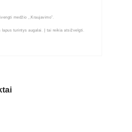
išvengti medžio ,,Kraujavimo”.
pus turintys augalai. Į tai reikia atsižvelgti.
tai