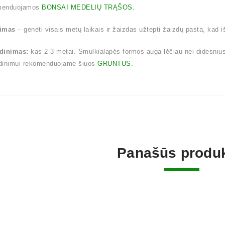
menduojamos
BONSAI MEDELIŲ TRĄŠOS.
imas
– genėti visais metų laikais ir žaizdas užtepti žaizdų pasta, kad 
dinimas:
kas 2-3 metai. Smulkialapės formos auga lėčiau nei didesnius la
dinimui rekomenduojame šiuos
GRUNTUS.
Panašūs produk