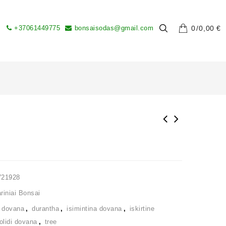
+37061449775
bonsaisodas@gmail.com
0
0,00
€
V21928
iniai Bonsai
,
dovana
,
durantha
,
isimintina dovana
,
iskirtine
olidi dovana
,
tree