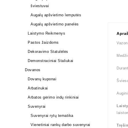
šviestuvai
Augalų apšvietimo lemputės
Augalų apšvietimo panelės
Laistymo Reikmenys
Apra
Pastos žaizdoms
Vazon
Dekoravimo Statulėlės
Medži
Demonstraciniai Staliukai
Durant
Dovanos
Dovanų kuponai
Švieso
Arbatinukai
Augini
Arbatos gėrimo indų rinkiniai
Laist
Suvenyrai
laisto
Suvenyrai rytų tematika
Vienetiniai rankų darbo suvenyrai
Tręši