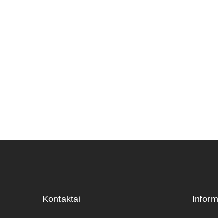
Granatme
100,00
€
Kontaktai
Inform