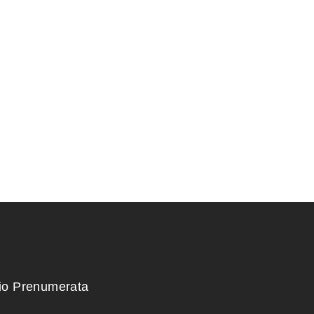
tuvas 3 dalių .
ŽALIASIS skystas kalio
muilas (1 kg)
6,00
€
kio Prenumerata