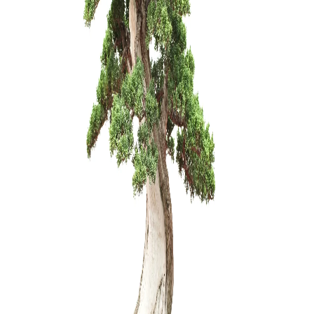
Ulmus parv
150,00
€