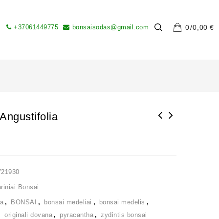
+37061449775
bonsaisodas@gmail.com
0
0,00
€
Angustifolia
V21930
iniai Bonsai
ia
,
BONSAI
,
bonsai medeliai
,
bonsai medelis
,
,
originali dovana
,
pyracantha
,
zydintis bonsai