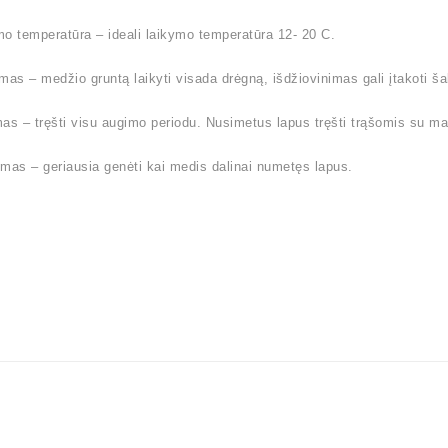
o temperatūra – ideali laikymo temperatūra 12- 20 C.
mas – medžio gruntą laikyti visada drėgną, išdžiovinimas gali įtakoti 
as – tręšti visu augimo periodu. Nusimetus lapus tręšti trąšomis su ma
mas – geriausia genėti kai medis dalinai numetęs lapus.