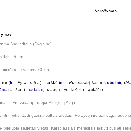
Aprašymas
šymas
ntha Angustifolia (Dyglainė)
 ilgis 19 cm.
o aukštis su vazonu 40 cm.
inė
(
lot.
Pyracantha
) –
erškėtinių
(
Rosaceae
) šeimos
obelinių
(
Ma
ūmai
ar žemi
medeliai
, užaugantys iki 4-6 m aukščio.
imas – Pietvakarių Europa,Pietryčių Azija.
dinti medis. Žydi gausiai baltais žiedais. Po žydėjimo užmezga raudon
- toleruoja saulėtas vietas. Karščiausiais mėnesiais laikyti pusiau šešė