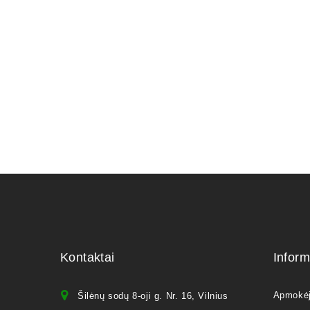
Carmona 
250,00
€
Kontaktai
Inform
Apmokė
Šilėnų sodų 8-oji g. Nr. 16, Vilnius