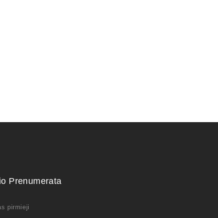
Zelkova (smulkialapė)
150,00
€
kio Prenumerata
s pirmieji