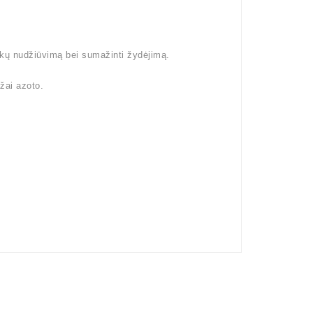
šakų nudžiūvimą bei sumažinti žydėjimą.
žai azoto.