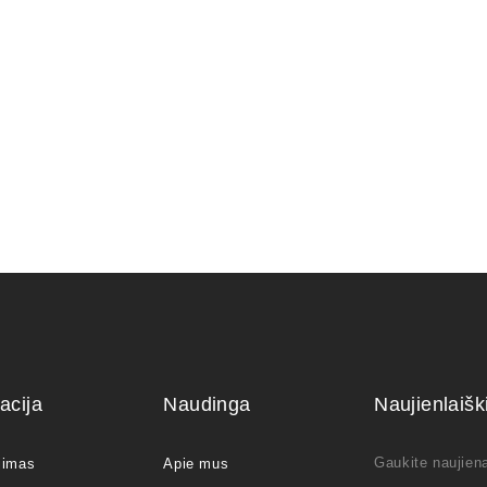
Macrophylla
Grunto semtuvas 3 dalių .
35,00
€
acija
Naudinga
Naujienlaiš
Gaukite naujiena
jimas
Apie mus