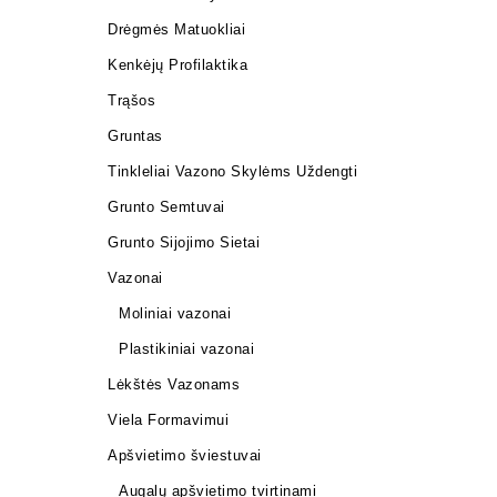
Drėgmės Matuokliai
Kenkėjų Profilaktika
Trąšos
Gruntas
Tinkleliai Vazono Skylėms Uždengti
Grunto Semtuvai
Grunto Sijojimo Sietai
Vazonai
Moliniai vazonai
Plastikiniai vazonai
Lėkštės Vazonams
Viela Formavimui
Apšvietimo šviestuvai
Augalų apšvietimo tvirtinami