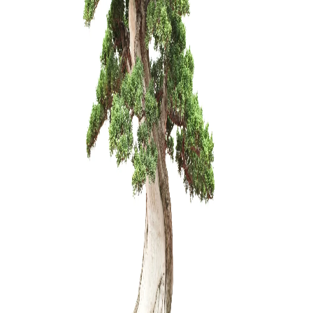
Pincetas/g
mm
20,00
€