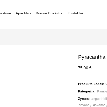
uotuvė
Apie Mus
Bonsai Priežiūra
Kontaktai
Pyracantha 
75,00
€
Produkto kodas:
Kategorija:
Kambar
Žymos:
angustifol
dovana
,
dovanos