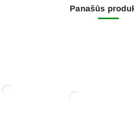
Panašūs produk
rėbliukas, 210
Šakų formavimo kabliai.
Granatme
22,00
€
100,00
€