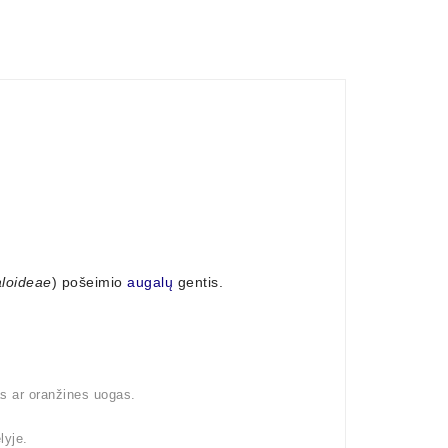
loideae
) pošeimio
augalų
gentis.
as ar oranžines uogas.
lyje.