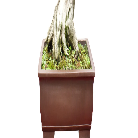
Zanthoxyl
250,00
€