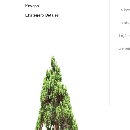
Knygos
Laikym
Eksterjero Detalės
Laisty
Tręšim
Genėji