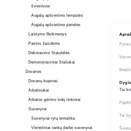
šviestuvai
Augalų apšvietimo lemputės
Augalų apšvietimo panelės
Laistymo Reikmenys
Apra
Pastos žaizdoms
Pyraca
Dekoravimo Statulėlės
Vazono
Demonstraciniai Staliukai
Medži
Dovanos
Dovanų kuponai
Dygla
Tai
kr
Arbatinukai
Arbatos gėrimo indų rinkiniai
Paplit
Suvenyrai
Tai žy
Suvenyrai rytų tematika
Vienetiniai rankų darbo suvenyrai
Šviesa