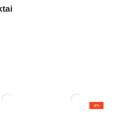
tai
-8%
dis
Zelkova (smulkialapė)
120,00
€
110,00
€