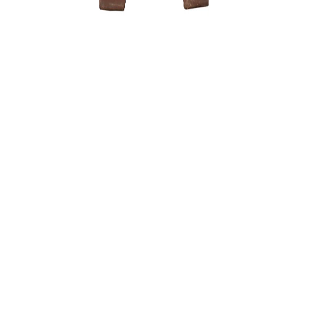
Sesbania
150,00
€