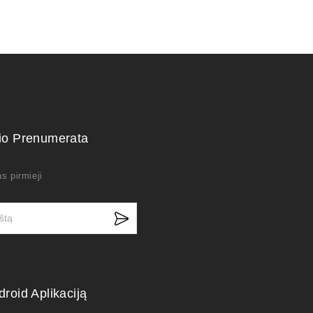
kio Prenumerata
s pirmieji
droid Aplikaciją