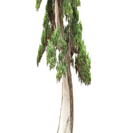
Arabica – 
150,00
€