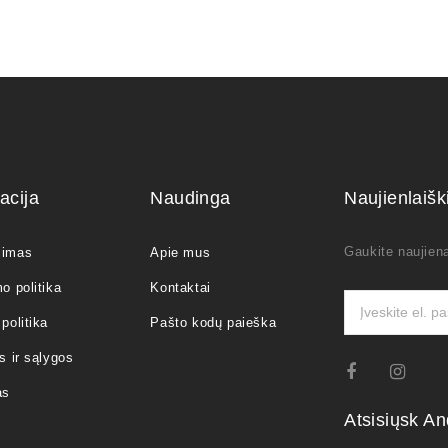
acija
Naudinga
Naujienlaiš
Gaukite naujiena
jimas
Apie mus
o politika
Kontaktai
politika
Pašto kodų paieška
s ir sąlygos
as
Atsisiųsk An