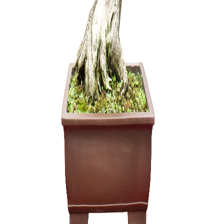
Tinklelis 
uždengti. 
1,50
€