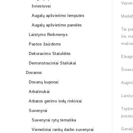
Vazon
šviestuvai
Augalų apšvietimo lemputės
Medež
Augalų apšvietimo panelės
Tai pu
Laistymo Reikmenys
šis me
mažus,
Pastos žaizdoms
Dekoravimo Statulėlės
Eleagn
Demonstraciniai Staliukai
Švieso
Dovanos
Dovanų kuponai
Augini
Arbatinukai
Laisty
Arbatos gėrimo indų rinkiniai
Tręšim
Suvenyrai
pusiau
Suvenyrai rytų tematika
Genėji
Vienetiniai rankų darbo suvenyrai