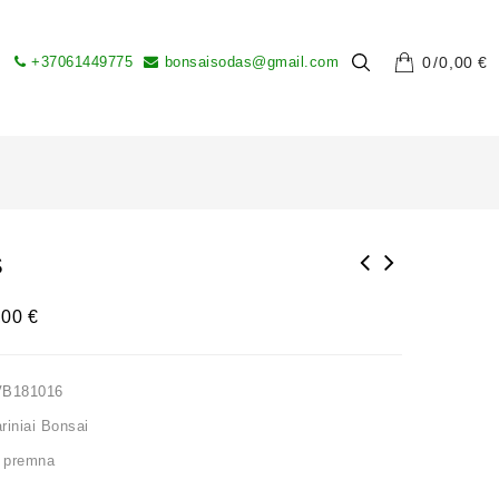
+37061449775
bonsaisodas@gmail.com
0
0,00
€
S
,00
€
VB181016
iniai Bonsai
,
premna