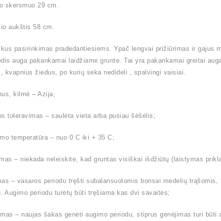
o skersmuo 29 cm.
io aukštis 58 cm.
ikus pasirinkimas pradedantiesiems. Ypač lengvai prižiūrimas ir gajus me
dis auga pakankamai laidžiame grunte. Tai yra pakankamai greitai au
 kvapnius žiedus, po kurių seka nedideli , spalvingi vaisiai.
us, kilmė – Azija;
s toleravimas – saulėta vieta arba pusiau šėšėlis;
mo temperatūra – nuo 0 C iki + 35 C;
mas – niekada neleiskite, kad gruntas visiškai išdžiūtų (laistymas prik
as – vasaros periodu tręšti subalansuotomis bonsai medelių trąšomis,
. Augimo periodu turėtų būti tręšiama kas dvi savaitės;
mas – naujas šakas genėti augimo periodu, stiprus genėjimas turi būti