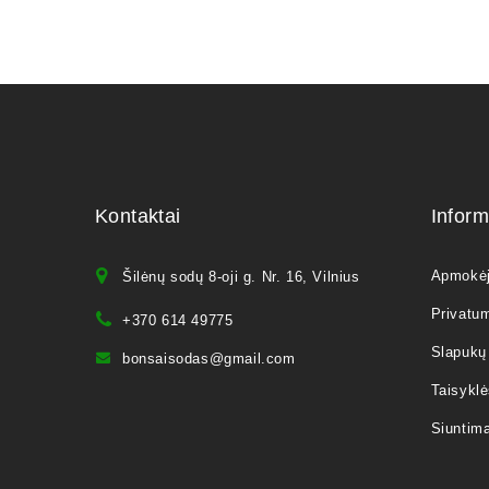
Kontaktai
Inform
Apmokė
Šilėnų sodų 8-oji g. Nr. 16, Vilnius
Privatum
+370 614 49775
Slapukų 
bonsaisodas@gmail.com
Taisyklė
Siuntim