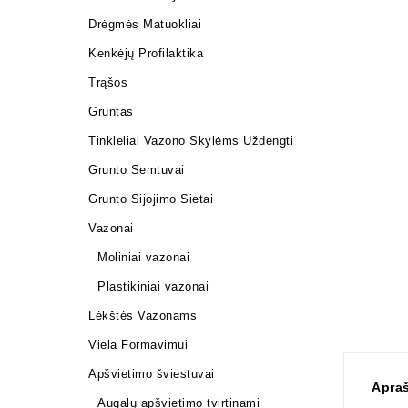
Drėgmės Matuokliai
Kenkėjų Profilaktika
Trąšos
Gruntas
Tinkleliai Vazono Skylėms Uždengti
Grunto Semtuvai
Grunto Sijojimo Sietai
Vazonai
Moliniai vazonai
Plastikiniai vazonai
Lėkštės Vazonams
Viela Formavimui
Apšvietimo šviestuvai
Apra
Augalų apšvietimo tvirtinami