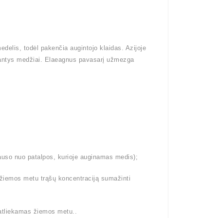
delis, todėl pakenčia augintojo klaidas. Azijoje
gantys medžiai. Elaeagnus pavasarį užmezga
lauso nuo patalpos, kurioje auginamas medis);
 žiemos metu trąšų koncentraciją sumažinti
 atliekamas žiemos metu..