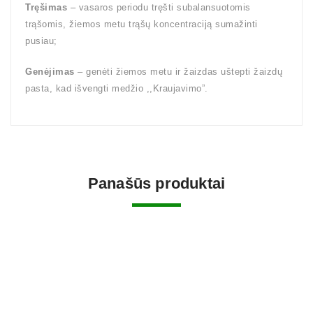
Tręšimas
– vasaros periodu tręšti subalansuotomis
trąšomis, žiemos metu trąšų koncentraciją sumažinti
pusiau;
Genėjimas
– genėti žiemos metu ir žaizdas uštepti žaizdų
pasta, kad išvengti medžio ,,Kraujavimo”.
Panašūs produktai