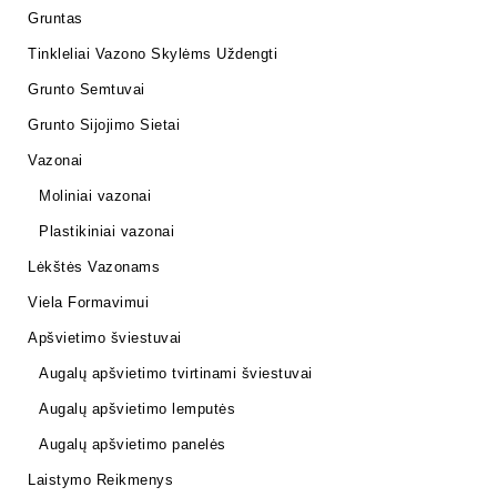
Gruntas
Tinkleliai Vazono Skylėms Uždengti
Grunto Semtuvai
Grunto Sijojimo Sietai
Vazonai
Moliniai vazonai
Plastikiniai vazonai
Lėkštės Vazonams
Viela Formavimui
Apšvietimo šviestuvai
Augalų apšvietimo tvirtinami šviestuvai
Augalų apšvietimo lemputės
Augalų apšvietimo panelės
Laistymo Reikmenys