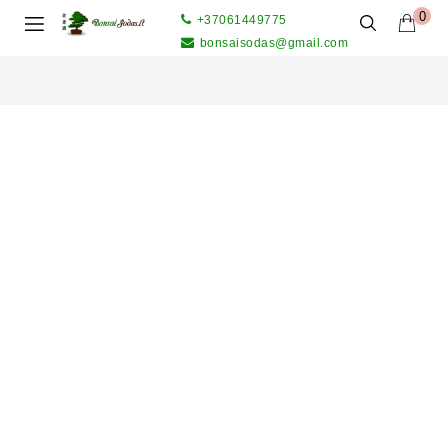
0
+37061449775
bonsaisodas@gmail.com