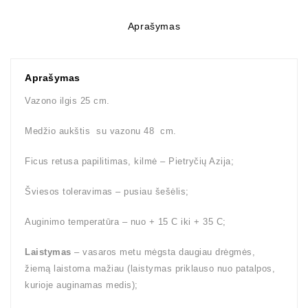
Aprašymas
Aprašymas
Vazono ilgis 25 cm.
Medžio aukštis su vazonu 48 cm.
Ficus retusa papilitimas, kilmė – Pietryčių Azija;
Šviesos toleravimas – pusiau šešėlis;
Auginimo temperatūra – nuo + 15 C iki + 35 C;
Laistymas
– vasaros metu mėgsta daugiau drėgmės,
žiemą laistoma mažiau (laistymas priklauso nuo patalpos,
kurioje auginamas medis);