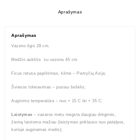
Aprašymas
Aprašymas
Vazono ilgis 29 cm.
Medžio aukštis su vazonu 45 cm.
Ficus retusa papilitimas, kilmė – Pietryčių Azija;
Šviesos toleravimas – pusiau šešėlis;
Auginimo temperatūra – nuo + 15 C iki + 35 C;
Laistymas
– vasaros metu mėgsta daugiau drėgmės,
žiemą laistoma mažiau (laistymas priklauso nuo patalpos,
kurioje auginamas medis);