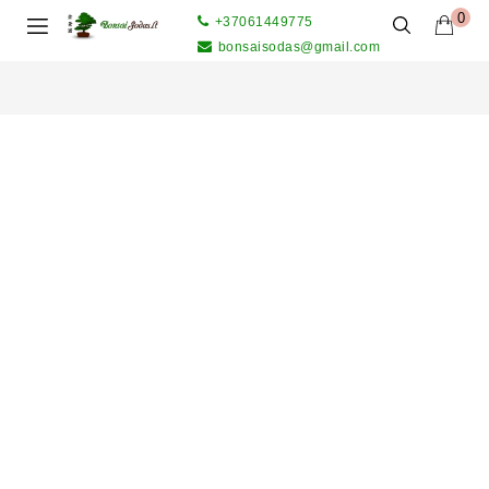
0
+37061449775
bonsaisodas@gmail.com