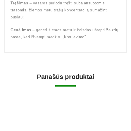
Tręšimas
– vasaros periodu tręšti subalansuotomis
trąšomis, žiemos metu trąšų koncentraciją sumažinti
pusiau;
Genėjimas
– genėti žiemos metu ir žaizdas uštepti žaizdų
pasta, kad išvengti medžio ,,Kraujavimo”.
Panašūs produktai