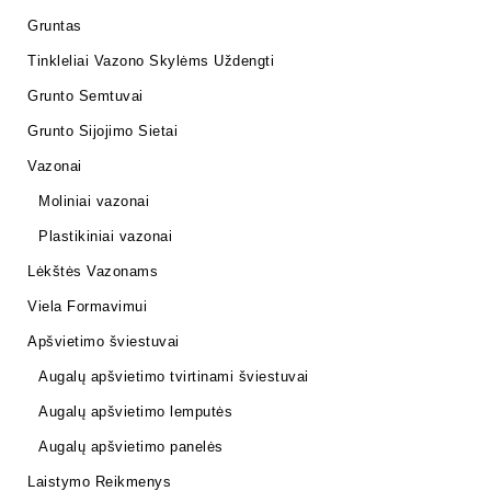
Gruntas
Tinkleliai Vazono Skylėms Uždengti
Grunto Semtuvai
Grunto Sijojimo Sietai
Vazonai
Moliniai vazonai
Plastikiniai vazonai
Lėkštės Vazonams
Viela Formavimui
Apšvietimo šviestuvai
Augalų apšvietimo tvirtinami šviestuvai
Augalų apšvietimo lemputės
Augalų apšvietimo panelės
Laistymo Reikmenys