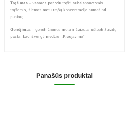
Tręšimas
– vasaros periodu tręšti subalansuotomis
trąšomis, žiemos metu trąšų koncentraciją sumažinti
pusiau;
Genėjimas
– genėti žiemos metu ir žaizdas uštepti žaizdų
pasta, kad išvengti medžio ,,Kraujavimo”.
Panašūs produktai