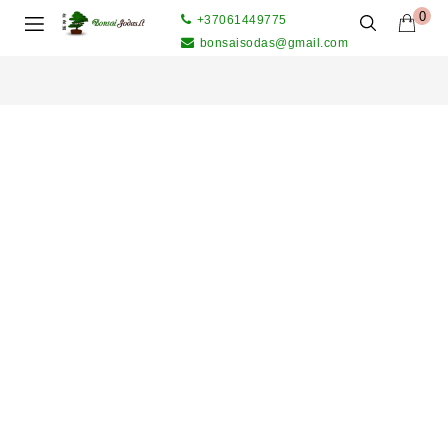
0
+37061449775
bonsaisodas@gmail.com