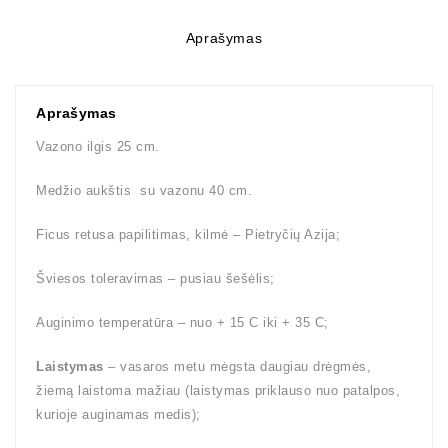
Aprašymas
Aprašymas
Vazono ilgis 25 cm.
Medžio aukštis su vazonu 40 cm.
Ficus retusa papilitimas, kilmė – Pietryčių Azija;
Šviesos toleravimas – pusiau šešėlis;
Auginimo temperatūra – nuo + 15 C iki + 35 C;
Laistymas
– vasaros metu mėgsta daugiau drėgmės,
žiemą laistoma mažiau (laistymas priklauso nuo patalpos,
kurioje auginamas medis);