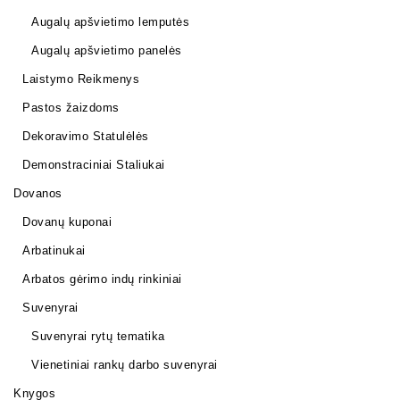
Augalų apšvietimo lemputės
Augalų apšvietimo panelės
Laistymo Reikmenys
Pastos žaizdoms
Dekoravimo Statulėlės
Demonstraciniai Staliukai
Dovanos
Dovanų kuponai
Arbatinukai
Arbatos gėrimo indų rinkiniai
Suvenyrai
Suvenyrai rytų tematika
Vienetiniai rankų darbo suvenyrai
Knygos