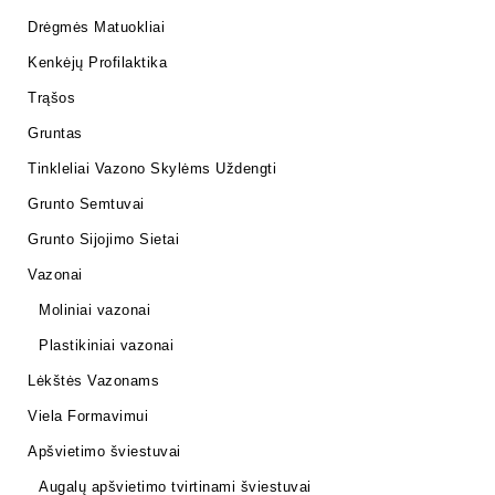
Drėgmės Matuokliai
Kenkėjų Profilaktika
Trąšos
Gruntas
Tinkleliai Vazono Skylėms Uždengti
Grunto Semtuvai
Grunto Sijojimo Sietai
Vazonai
Moliniai vazonai
Plastikiniai vazonai
Lėkštės Vazonams
Viela Formavimui
Apšvietimo šviestuvai
Augalų apšvietimo tvirtinami šviestuvai