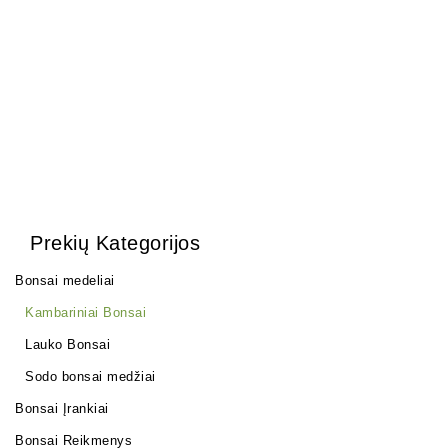
Zelkova (smulkialapė)
Zanthoxylum Piperitium
200,00
€
180,00
€
250,00
€
Prekių Kategorijos
Bonsai medeliai
Kambariniai Bonsai
Lauko Bonsai
Sodo bonsai medžiai
Bonsai Įrankiai
Bonsai Reikmenys