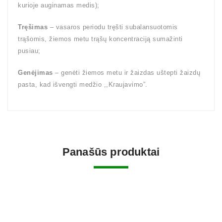
kurioje auginamas medis);
Tręšimas
– vasaros periodu tręšti subalansuotomis
trąšomis, žiemos metu trąšų koncentraciją sumažinti
pusiau;
Genėjimas
– genėti žiemos metu ir žaizdas uštepti žaizdų
pasta, kad išvengti medžio ,,Kraujavimo”.
Panašūs produktai