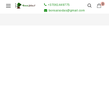
0
+37061449775
bonsaisodas@gmail.com