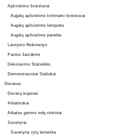
Apšvietimo šviestuvai
Augalų apšvietimo tvirtinami šviestuvai
Augalų apšvietimo lemputės
Augalų apšvietimo panelės
Laistymo Reikmenys
Pastos žaizdoms
Dekoravimo Statulėlės
Demonstraciniai Staliukai
Dovanos
Dovanų kuponai
Arbatinukai
Arbatos gėrimo indų rinkiniai
Suvenyrai
Suvenyrai rytų tematika