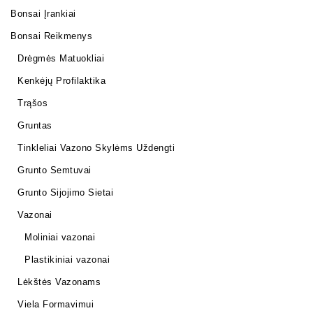
Bonsai Įrankiai
Bonsai Reikmenys
Drėgmės Matuokliai
Kenkėjų Profilaktika
Trąšos
Gruntas
Tinkleliai Vazono Skylėms Uždengti
Grunto Semtuvai
Grunto Sijojimo Sietai
Vazonai
Moliniai vazonai
Plastikiniai vazonai
Lėkštės Vazonams
Viela Formavimui