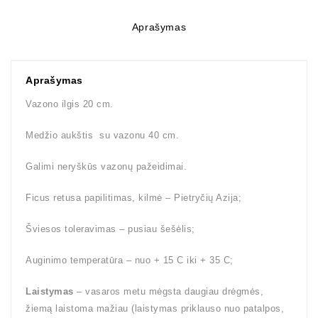
Aprašymas
Aprašymas
Vazono ilgis 20 cm.
Medžio aukštis su vazonu 40 cm.
Galimi neryškūs vazonų pažeidimai.
Ficus retusa papilitimas, kilmė – Pietryčių Azija;
Šviesos toleravimas – pusiau šešėlis;
Auginimo temperatūra – nuo + 15 C iki + 35 C;
Laistymas
– vasaros metu mėgsta daugiau drėgmės,
žiemą laistoma mažiau (laistymas priklauso nuo patalpos,