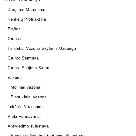
Drėgmės Matuokliai
Kenkėjų Profilaktika
Trąšos
Gruntas
Tinkleliai Vazono Skylėms Uždengti
Grunto Semtuvai
Grunto Sijojimo Sietai
Vazonai
Moliniai vazonai
Plastikiniai vazonai
Lėkštės Vazonams
Viela Formavimui
Apšvietimo šviestuvai
Augalų apšvietimo tvirtinami šviestuvai