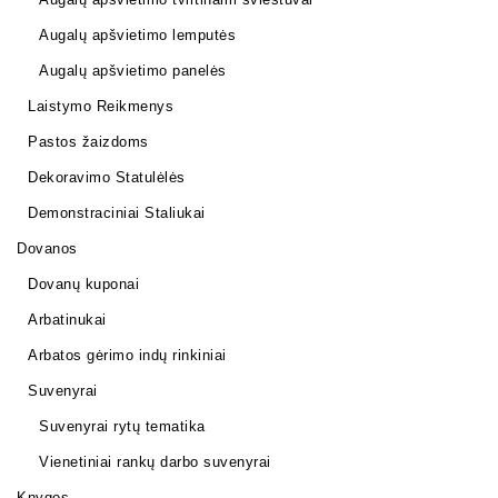
Augalų apšvietimo lemputės
Augalų apšvietimo panelės
Laistymo Reikmenys
Pastos žaizdoms
Dekoravimo Statulėlės
Demonstraciniai Staliukai
Dovanos
Dovanų kuponai
Arbatinukai
Arbatos gėrimo indų rinkiniai
Suvenyrai
Suvenyrai rytų tematika
Vienetiniai rankų darbo suvenyrai
Knygos