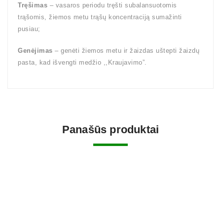
Tręšimas
– vasaros periodu tręšti subalansuotomis
trąšomis, žiemos metu trąšų koncentraciją sumažinti
pusiau;
Genėjimas
– genėti žiemos metu ir žaizdas uštepti žaizdų
pasta, kad išvengti medžio ,,Kraujavimo”.
Panašūs produktai