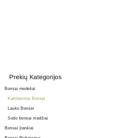
Olea Europea
1500,00
€
Prekių Kategorijos
Bonsai medeliai
Kambariniai Bonsai
Lauko Bonsai
Sodo bonsai medžiai
Bonsai Įrankiai
Bonsai Reikmenys