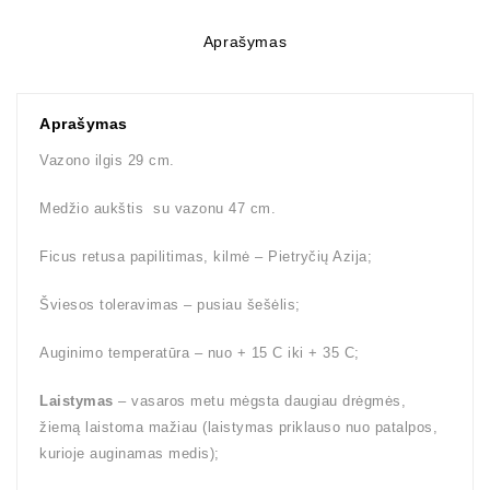
Aprašymas
Aprašymas
Vazono ilgis 29 cm.
Medžio aukštis su vazonu 47 cm.
Ficus retusa papilitimas, kilmė – Pietryčių Azija;
Šviesos toleravimas – pusiau šešėlis;
Auginimo temperatūra – nuo + 15 C iki + 35 C;
Laistymas
– vasaros metu mėgsta daugiau drėgmės,
žiemą laistoma mažiau (laistymas priklauso nuo patalpos,
kurioje auginamas medis);