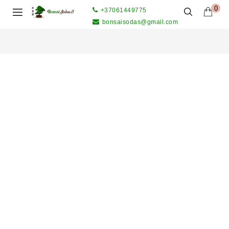
0
+37061449775
bonsaisodas@gmail.com