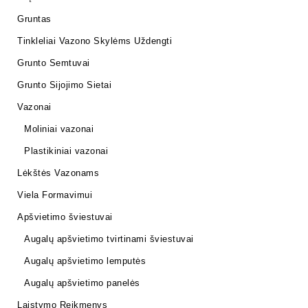
Gruntas
Tinkleliai Vazono Skylėms Uždengti
Grunto Semtuvai
Grunto Sijojimo Sietai
Vazonai
Moliniai vazonai
Plastikiniai vazonai
Lėkštės Vazonams
Viela Formavimui
Apšvietimo šviestuvai
Augalų apšvietimo tvirtinami šviestuvai
Augalų apšvietimo lemputės
Augalų apšvietimo panelės
Laistymo Reikmenys