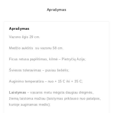
Aprašymas
Aprašymas
Vazono ilgis 29 cm.
Medžio aukštis su vazonu 58 cm.
Ficus retusa papilitimas, kilmė – Pietryčių Azija;
Šviesos toleravimas – pusiau šešėlis;
Auginimo temperatūra – nuo + 15 C iki + 35 C;
Laistymas
– vasaros metu mėgsta daugiau drėgmės,
žiemą laistoma mažiau (laistymas priklauso nuo patalpos,
kurioje auginamas medis);