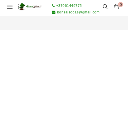
0
+37061449775
bonsaisodas@gmail.com