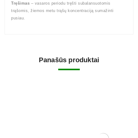
Tręšimas
– vasaros periodu tręšti subalansuotomis
trąšomis, žiemos metu trąšų koncentraciją sumažinti
pusiau.
Panašūs produktai