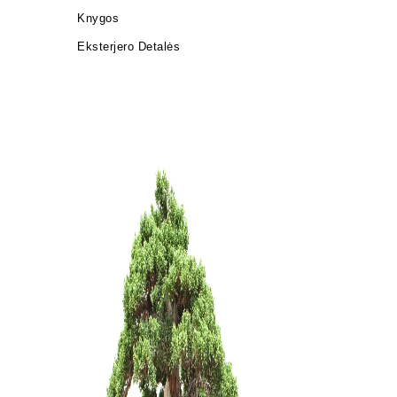
Knygos
Eksterjero Detalės
Zanthoxyl
250,00
€