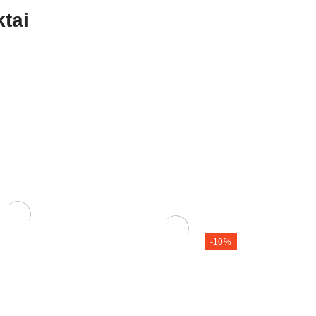
tai
vazono skylėms
-10%
Pakuotėje 10 vnt.
Zelkova (smulkialapė)
200,00
€
180,00
€