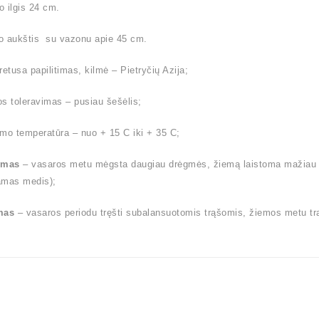
 ilgis 24 cm.
o aukštis su vazonu apie 45 cm.
retusa papilitimas, kilmė – Pietryčių Azija;
s toleravimas – pusiau šešėlis;
mo temperatūra – nuo + 15 C iki + 35 C;
ymas
– vasaros metu mėgsta daugiau drėgmės, žiemą laistoma mažiau (l
amas medis);
mas
– vasaros periodu tręšti subalansuotomis trąšomis, žiemos metu tr