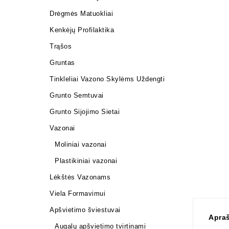
Drėgmės Matuokliai
Kenkėjų Profilaktika
Trąšos
Gruntas
Tinkleliai Vazono Skylėms Uždengti
Grunto Semtuvai
Grunto Sijojimo Sietai
Vazonai
Moliniai vazonai
Plastikiniai vazonai
Lėkštės Vazonams
Viela Formavimui
Apšvietimo šviestuvai
Apra
Augalų apšvietimo tvirtinami