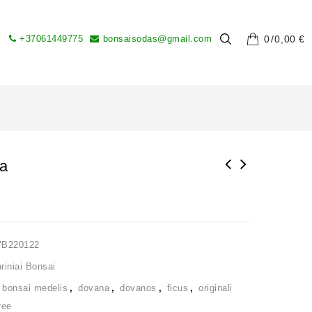
+37061449775
bonsaisodas@gmail.com
0
0,00
€
sa
VB220122
iniai Bonsai
,
bonsai medelis
,
dovana
,
dovanos
,
ficus
,
originali
ree