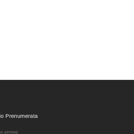
3500,00
€
kio Prenumerata
s pirmieji