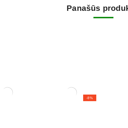
Panašūs produk
Tinklelis 
-8%
uždengti. 
1,50
€
um Piperitium
Zelkova (smulkialapė)
120,00
€
110,00
€