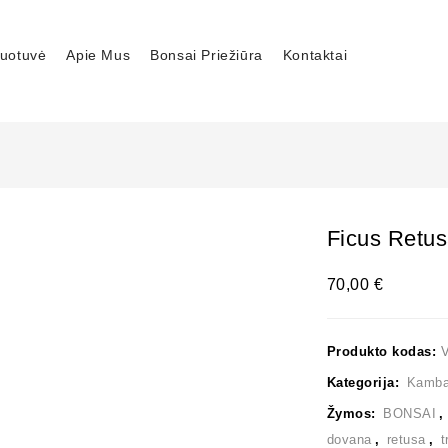
uotuvė
Apie Mus
Bonsai Priežiūra
Kontaktai
Ficus Retu
70,00
€
Produkto kodas:
Kategorija:
Kambar
Žymos:
BONSAI
dovana
,
retusa
,
t