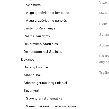
Vazono
šviestuvai
Augalų apšvietimo lemputės
Medži
Augalų apšvietimo panelės
Ficus 
Laistymo Reikmenys
Švieso
Pastos žaizdoms
Dekoravimo Statulėlės
Augini
Demonstraciniai Staliukai
Laist
Dovanos
augin
Dovanų kuponai
Tręši
Arbatinukai
Arbatos gėrimo indų rinkiniai
Suvenyrai
Suvenyrai rytų tematika
Vienetiniai rankų darbo suvenyrai