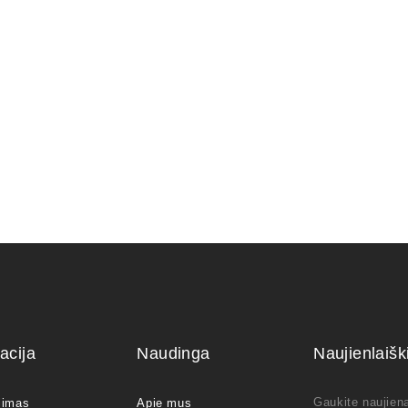
3,75
€
um Piperitium
Arabica – Nile Acacia
150,00
€
acija
Naudinga
Naujienlaiš
Gaukite naujiena
jimas
Apie mus