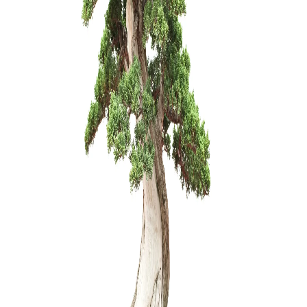
Zelkova (
150,00
€