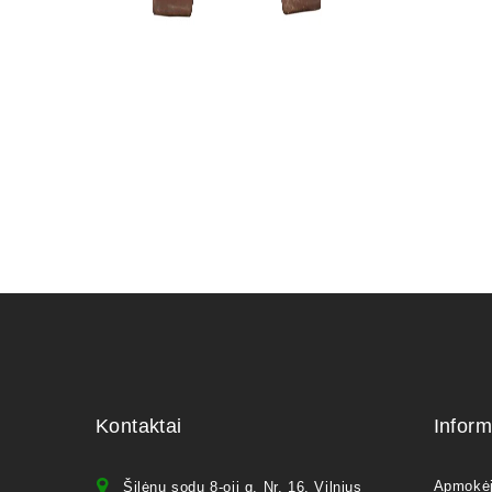
Zanthoxyl
250,00
€
Kontaktai
Inform
Apmokė
Šilėnų sodų 8-oji g. Nr. 16, Vilnius