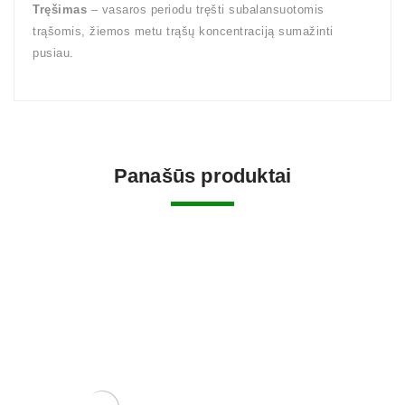
Tręšimas
– vasaros periodu tręšti subalansuotomis
trąšomis, žiemos metu trąšų koncentraciją sumažinti
pusiau.
Panašūs produktai