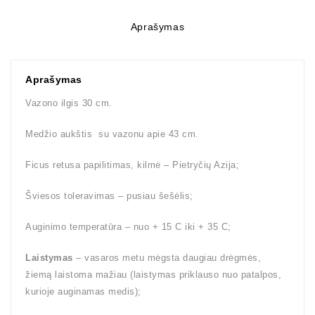
Aprašymas
Aprašymas
Vazono ilgis 30 cm.
Medžio aukštis su vazonu apie 43 cm.
Ficus retusa papilitimas, kilmė – Pietryčių Azija;
Šviesos toleravimas – pusiau šešėlis;
Auginimo temperatūra – nuo + 15 C iki + 35 C;
Laistymas
– vasaros metu mėgsta daugiau drėgmės,
žiemą laistoma mažiau (laistymas priklauso nuo patalpos,
kurioje auginamas medis);