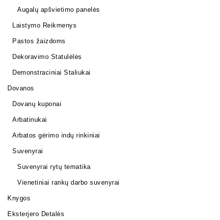
Augalų apšvietimo panelės
Laistymo Reikmenys
Pastos žaizdoms
Dekoravimo Statulėlės
Demonstraciniai Staliukai
Dovanos
Dovanų kuponai
Arbatinukai
Arbatos gėrimo indų rinkiniai
Suvenyrai
Suvenyrai rytų tematika
Vienetiniai rankų darbo suvenyrai
Knygos
Eksterjero Detalės