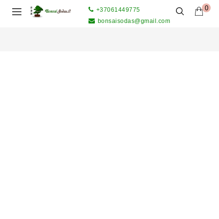
0
+37061449775
bonsaisodas@gmail.com