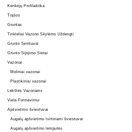
Kenkėjų Profilaktika
Trąšos
Gruntas
Tinkleliai Vazono Skylėms Uždengti
Grunto Semtuvai
Grunto Sijojimo Sietai
Vazonai
Moliniai vazonai
Plastikiniai vazonai
Lėkštės Vazonams
Viela Formavimui
Apšvietimo šviestuvai
Augalų apšvietimo tvirtinami šviestuvai
Augalų apšvietimo lemputės