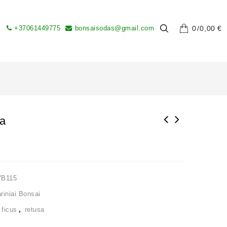
+37061449775
bonsaisodas@gmail.com
0
0,00
€
sa
VB115
iniai Bonsai
,
ficus
,
retusa