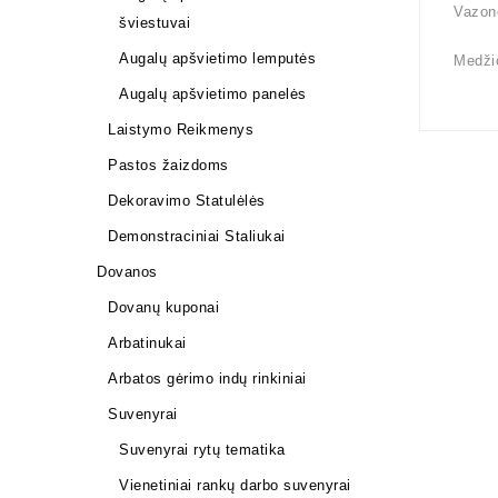
Vazono
šviestuvai
Augalų apšvietimo lemputės
Medži
Augalų apšvietimo panelės
Laistymo Reikmenys
Pastos žaizdoms
Dekoravimo Statulėlės
Demonstraciniai Staliukai
Dovanos
Dovanų kuponai
Arbatinukai
Arbatos gėrimo indų rinkiniai
Suvenyrai
Suvenyrai rytų tematika
Vienetiniai rankų darbo suvenyrai