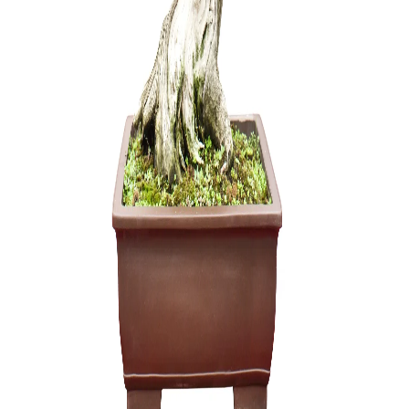
Ulmus parv
150,00
€