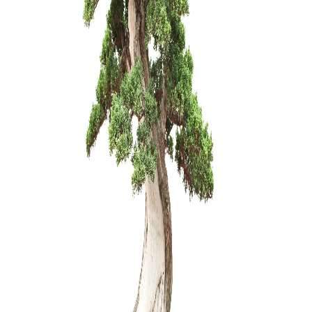
Zanthoxyl
250,00
€