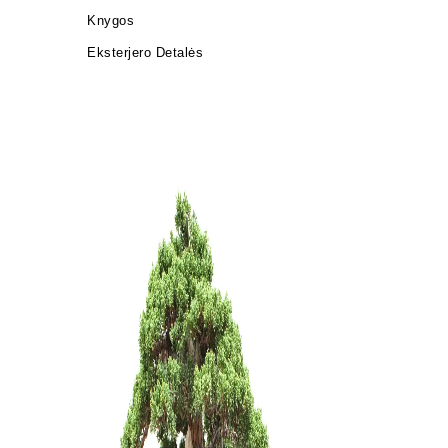
Knygos
Eksterjero Detalės
Carmona 
250,00
€