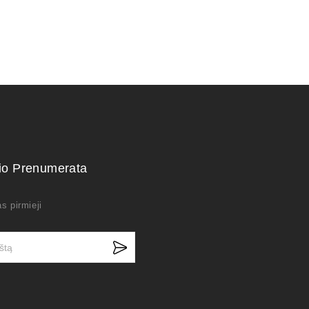
kio Prenumerata
s pirmieji