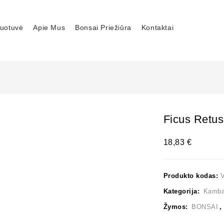
uotuvė
Apie Mus
Bonsai Priežiūra
Kontaktai
Ficus Retu
18,83
€
Produkto kodas:
Kategorija:
Kambar
Žymos:
BONSAI