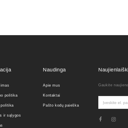
acija
Naudinga
Naujienlaiš
Gaukite naujiena
jimas
Apie mus
o politika
Kontaktai
politika
Pašto kodų paieška
s ir sąlygos
as