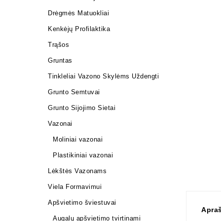
Drėgmės Matuokliai
Kenkėjų Profilaktika
Trąšos
Gruntas
Tinkleliai Vazono Skylėms Uždengti
Grunto Semtuvai
Grunto Sijojimo Sietai
Vazonai
Moliniai vazonai
Plastikiniai vazonai
Lėkštės Vazonams
Viela Formavimui
Apšvietimo šviestuvai
Apra
Augalų apšvietimo tvirtinami