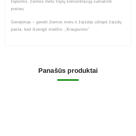
trąšomis, žiemos metu trąšų koncentraciją sumažinti
pusiau;
Genėjimas – genėti žiemos metu ir žaizdas uštepti žaizdų
pasta, kad išvengti medžio ,,Kraujavimo”.
Panašūs produktai