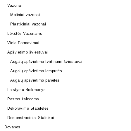
Vazonai
Moliniai vazonai
Plastikiniai vazonai
Lėkštės Vazonams
Viela Formavimui
Apšvietimo šviestuvai
Augalų apšvietimo tvirtinami šviestuvai
Augalų apšvietimo lemputės
Augalų apšvietimo panelės
Laistymo Reikmenys
Pastos žaizdoms
Dekoravimo Statulėlės
Demonstraciniai Staliukai
Dovanos