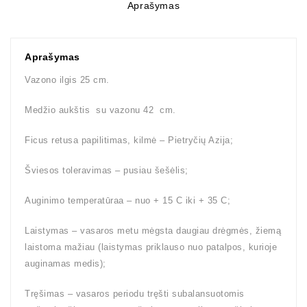
Aprašymas
Aprašymas
Vazono ilgis 25 cm.
Medžio aukštis su vazonu 42 cm.
Ficus retusa papilitimas, kilmė – Pietryčių Azija;
Šviesos toleravimas – pusiau šešėlis;
Auginimo temperatūraa – nuo + 15 C iki + 35 C;
Laistymas – vasaros metu mėgsta daugiau drėgmės, žiemą
laistoma mažiau (laistymas priklauso nuo patalpos, kurioje
auginamas medis);
Tręšimas – vasaros periodu tręšti subalansuotomis