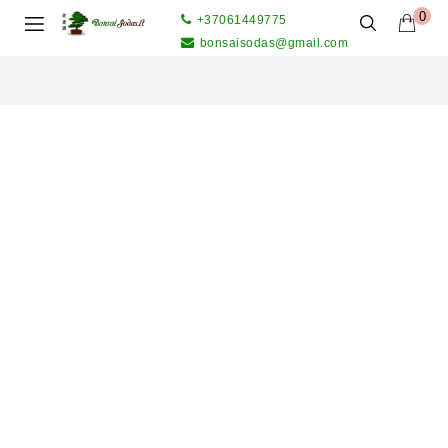
0
+37061449775
bonsaisodas@gmail.com