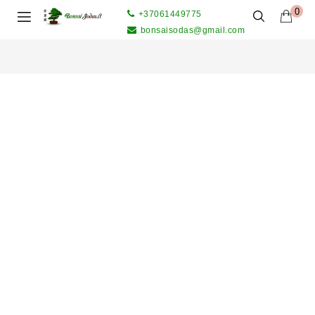
0
+37061449775
bonsaisodas@gmail.com