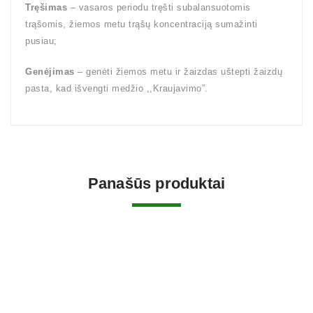
Tręšimas
– vasaros periodu tręšti subalansuotomis
trąšomis, žiemos metu trąšų koncentraciją sumažinti
pusiau;
Genėjimas
– genėti žiemos metu ir žaizdas uštepti žaizdų
pasta, kad išvengti medžio ,,Kraujavimo”.
Panašūs produktai