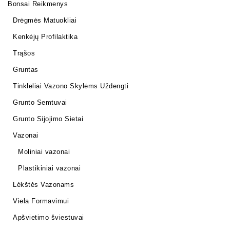
Bonsai Reikmenys
Drėgmės Matuokliai
Kenkėjų Profilaktika
Trąšos
Gruntas
Tinkleliai Vazono Skylėms Uždengti
Grunto Semtuvai
Grunto Sijojimo Sietai
Vazonai
Moliniai vazonai
Plastikiniai vazonai
Lėkštės Vazonams
Viela Formavimui
Apšvietimo šviestuvai