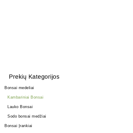
mm
uždengti
20,00
€
0,15
€
Prekių Kategorijos
Bonsai medeliai
Kambariniai Bonsai
Lauko Bonsai
Sodo bonsai medžiai
Bonsai Įrankiai