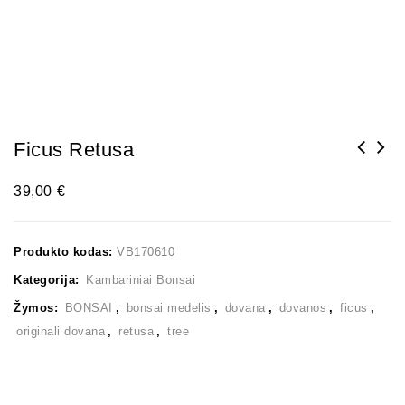
Ficus Retusa
39,00
€
Produkto kodas:
VB170610
Kategorija:
Kambariniai Bonsai
Žymos:
BONSAI
,
bonsai medelis
,
dovana
,
dovanos
,
ficus
,
originali dovana
,
retusa
,
tree