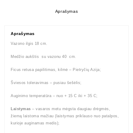
Aprašymas
Aprašymas
Vazono ilgis 18 cm.
Medžio aukštis su vazonu 40 cm.
Ficus retusa papilitimas, kilmė – Pietryčių Azija;
Šviesos toleravimas – pusiau šešėlis;
Auginimo temperatūra – nuo + 15 C iki + 35 C;
Laistymas
– vasaros metu mėgsta daugiau drėgmės,
žiemą laistoma mažiau (laistymas priklauso nuo patalpos,
kurioje auginamas medis);