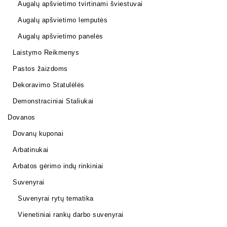
Augalų apšvietimo tvirtinami šviestuvai
Augalų apšvietimo lemputės
Augalų apšvietimo panelės
Laistymo Reikmenys
Pastos žaizdoms
Dekoravimo Statulėlės
Demonstraciniai Staliukai
Dovanos
Dovanų kuponai
Arbatinukai
Arbatos gėrimo indų rinkiniai
Suvenyrai
Suvenyrai rytų tematika
Vienetiniai rankų darbo suvenyrai