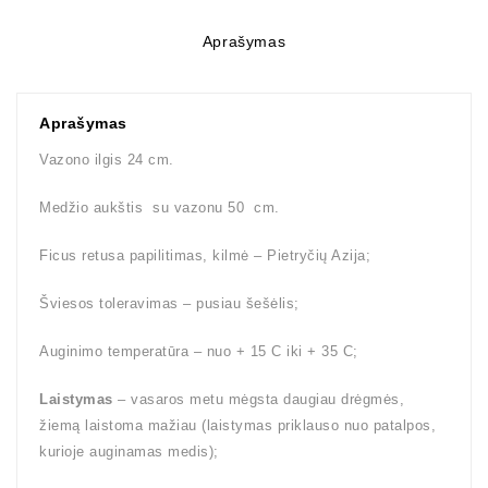
Aprašymas
Aprašymas
Vazono ilgis 24 cm.
Medžio aukštis su vazonu 50 cm.
Ficus retusa papilitimas, kilmė – Pietryčių Azija;
Šviesos toleravimas – pusiau šešėlis;
Auginimo temperatūra – nuo + 15 C iki + 35 C;
Laistymas
– vasaros metu mėgsta daugiau drėgmės,
žiemą laistoma mažiau (laistymas priklauso nuo patalpos,
kurioje auginamas medis);