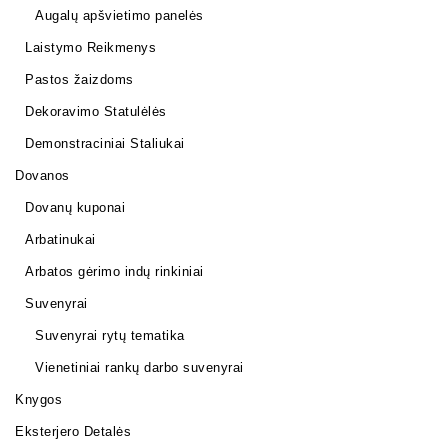
Augalų apšvietimo panelės
Laistymo Reikmenys
Pastos žaizdoms
Dekoravimo Statulėlės
Demonstraciniai Staliukai
Dovanos
Dovanų kuponai
Arbatinukai
Arbatos gėrimo indų rinkiniai
Suvenyrai
Suvenyrai rytų tematika
Vienetiniai rankų darbo suvenyrai
Knygos
Eksterjero Detalės