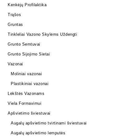
Kenkėjų Profilaktika
Trąšos
Gruntas
Tinkleliai Vazono Skylėms Uždengti
Grunto Semtuvai
Grunto Sijojimo Sietai
Vazonai
Moliniai vazonai
Plastikiniai vazonai
Lėkštės Vazonams
Viela Formavimui
Apšvietimo šviestuvai
Augalų apšvietimo tvirtinami šviestuvai
Augalų apšvietimo lemputės