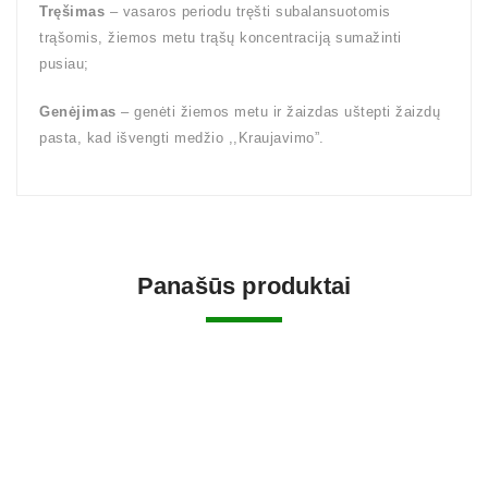
Tręšimas
– vasaros periodu tręšti subalansuotomis
trąšomis, žiemos metu trąšų koncentraciją sumažinti
pusiau;
Genėjimas
– genėti žiemos metu ir žaizdas uštepti žaizdų
pasta, kad išvengti medžio ,,Kraujavimo”.
Panašūs produktai