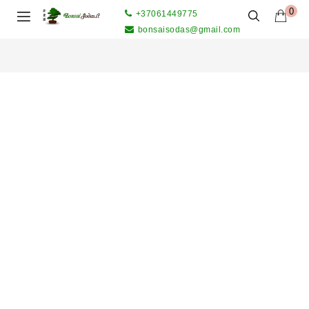
0
+37061449775
bonsaisodas@gmail.com