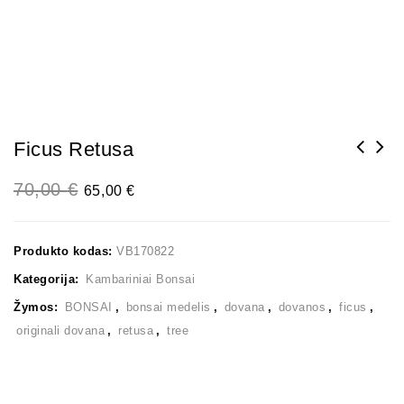
Ficus Retusa
70,00
€
65,00
€
Produkto kodas:
VB170822
Kategorija:
Kambariniai Bonsai
Žymos:
BONSAI
,
bonsai medelis
,
dovana
,
dovanos
,
ficus
,
originali dovana
,
retusa
,
tree