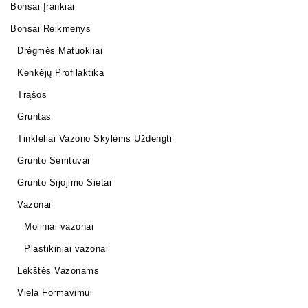
Bonsai Įrankiai
Bonsai Reikmenys
Drėgmės Matuokliai
Kenkėjų Profilaktika
Trąšos
Gruntas
Tinkleliai Vazono Skylėms Uždengti
Grunto Semtuvai
Grunto Sijojimo Sietai
Vazonai
Moliniai vazonai
Plastikiniai vazonai
Lėkštės Vazonams
Viela Formavimui