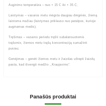
Auginimo temperatūra – nuo + 15 C iki + 35 C;
Laistymas – vasaros metu mėgsta daugiau drėgmės, žiemą
laistoma mažiau (laistymas priklauso nuo patalpos, kurioje
auginamas medis);
Tręšimas – vasaros periodu tręšti subalansuotomis
trąšomis, žiemos metu trąšų koncentraciją sumažinti
pusiau;
Genėjimas – genėti žiemos metu ir žaizdas uštepti žaizdų
pasta, kad išvengti medžio ,,Kraujavimo”.
Panašūs produktai