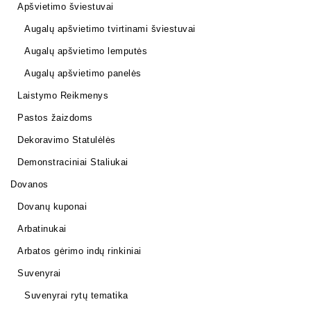
Apšvietimo šviestuvai
Augalų apšvietimo tvirtinami šviestuvai
Augalų apšvietimo lemputės
Augalų apšvietimo panelės
Laistymo Reikmenys
Pastos žaizdoms
Dekoravimo Statulėlės
Demonstraciniai Staliukai
Dovanos
Dovanų kuponai
Arbatinukai
Arbatos gėrimo indų rinkiniai
Suvenyrai
Suvenyrai rytų tematika