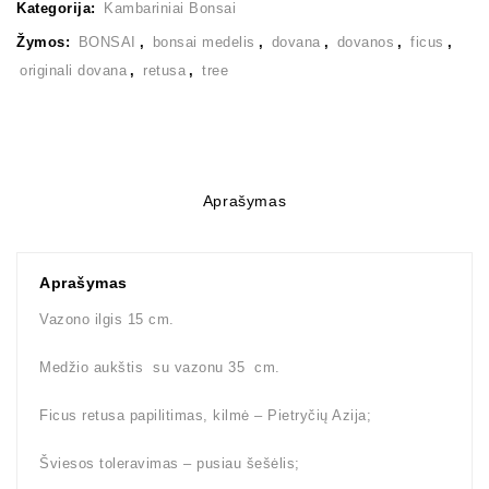
Kategorija:
Kambariniai Bonsai
Žymos:
BONSAI
,
bonsai medelis
,
dovana
,
dovanos
,
ficus
,
originali dovana
,
retusa
,
tree
Aprašymas
Aprašymas
Vazono ilgis 15 cm.
Medžio aukštis su vazonu 35 cm.
Ficus retusa papilitimas, kilmė – Pietryčių Azija;
Šviesos toleravimas – pusiau šešėlis;