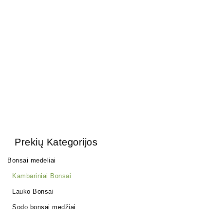
Arabica – Nile Acacia
ŽALIASIS skystas kalio
150,00
€
muilas (1 kg)
6,00
€
Prekių Kategorijos
Bonsai medeliai
Kambariniai Bonsai
Lauko Bonsai
Sodo bonsai medžiai