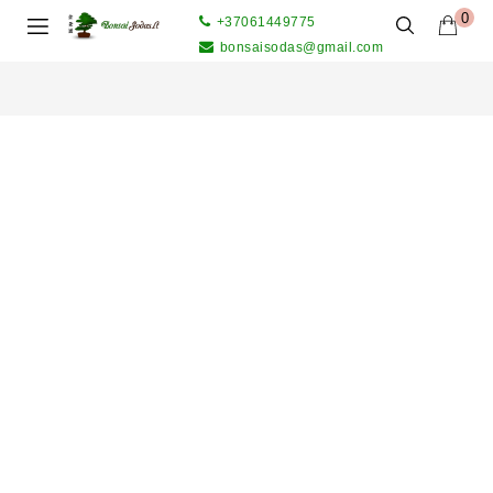
0
+37061449775
bonsaisodas@gmail.com