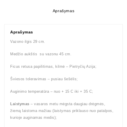
Aprašymas
Aprašymas
Vazono ilgis 29 cm.
Medžio aukštis su vazonu 45 cm.
Ficus retusa papilitimas, kilmė – Pietryčių Azija;
Šviesos toleravimas – pusiau šešėlis;
Auginimo temperatūra – nuo + 15 C iki + 35 C;
Laistymas
– vasaros metu mėgsta daugiau drėgmės,
žiemą laistoma mažiau (laistymas priklauso nuo patalpos,
kurioje auginamas medis);