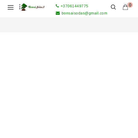
0
+37061449775
bonsaisodas@gmail.com