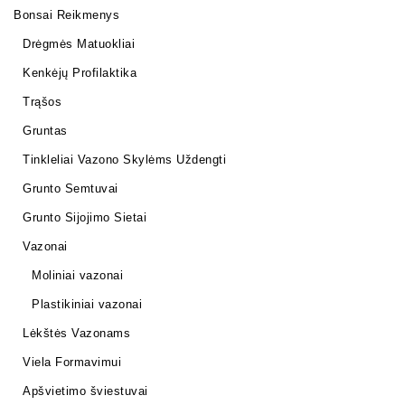
Bonsai Reikmenys
Drėgmės Matuokliai
Kenkėjų Profilaktika
Trąšos
Gruntas
Tinkleliai Vazono Skylėms Uždengti
Grunto Semtuvai
Grunto Sijojimo Sietai
Vazonai
Moliniai vazonai
Plastikiniai vazonai
Lėkštės Vazonams
Viela Formavimui
Apšvietimo šviestuvai