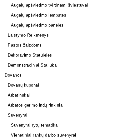
Augalų apšvietimo tvirtinami šviestuvai
Augalų apšvietimo lemputės
Augalų apšvietimo panelės
Laistymo Reikmenys
Pastos žaizdoms
Dekoravimo Statulėlės
Demonstraciniai Staliukai
Dovanos
Dovanų kuponai
Arbatinukai
Arbatos gėrimo indų rinkiniai
Suvenyrai
Suvenyrai rytų tematika
Vienetiniai rankų darbo suvenyrai