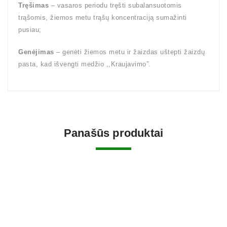
Tręšimas
– vasaros periodu tręšti subalansuotomis
trąšomis, žiemos metu trąšų koncentraciją sumažinti
pusiau;
Genėjimas
– genėti žiemos metu ir žaizdas uštepti žaizdų
pasta, kad išvengti medžio ,,Kraujavimo”.
Panašūs produktai