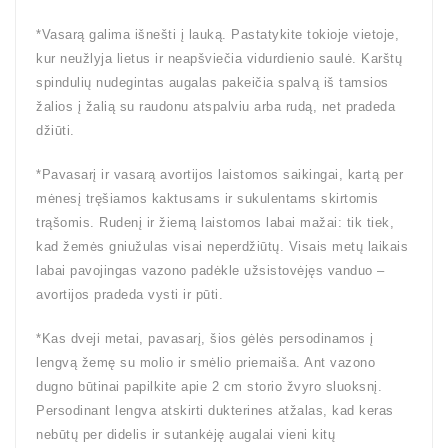
*Vasarą galima išnešti į lauką. Pastatykite tokioje vietoje,
kur neužlyja lietus ir neapšviečia vidurdienio saulė. Karštų
spindulių nudegintas augalas pakeičia spalvą iš tamsios
žalios į žalią su raudonu atspalviu arba rudą, net pradeda
džiūti.
*Pavasarį ir vasarą avortijos laistomos saikingai, kartą per
mėnesį tręšiamos kaktusams ir sukulentams skirtomis
trąšomis. Rudenį ir žiemą laistomos labai mažai: tik tiek,
kad žemės gniužulas visai neperdžiūtų. Visais metų laikais
labai pavojingas vazono padėkle užsistovėjęs vanduo –
avortijos pradeda vysti ir pūti.
*Kas dveji metai, pavasarį, šios gėlės persodinamos į
lengvą žemę su molio ir smėlio priemaiša. Ant vazono
dugno būtinai papilkite apie 2 cm storio žvyro sluoksnį.
Persodinant lengva atskirti dukterines atžalas, kad keras
nebūtų per didelis ir sutankėję augalai vieni kitų