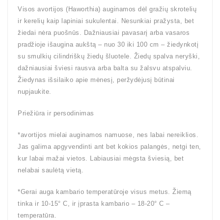
Visos avortijos (Haworthia) auginamos dėl gražių skrotelių
ir kerelių kaip lapiniai sukulentai. Nesunkiai pražysta, bet
žiedai nėra puošnūs. Dažniausiai pavasarį arba vasaros
pradžioje išaugina aukštą – nuo 30 iki 100 cm – žiedynkotį
su smulkių cilindriškų žiedų šluotele. Žiedų spalva neryški,
dažniausiai šviesi rausva arba balta su žalsvu atspalviu.
Žiedynas išsilaiko apie mėnesį, peržydėjusį būtinai
nupjaukite.
Priežiūra ir persodinimas
*avortijos mielai auginamos namuose, nes labai nereiklios.
Jas galima apgyvendinti ant bet kokios palangės, netgi ten,
kur labai mažai vietos. Labiausiai mėgsta šviesią, bet
nelabai saulėtą vietą.
*Gerai auga kambario temperatūroje visus metus. Žiemą
tinka ir 10-15° C, ir įprasta kambario – 18-20° C –
temperatūra.