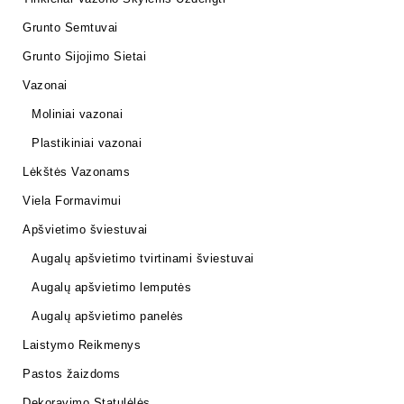
Grunto Semtuvai
Grunto Sijojimo Sietai
Vazonai
Moliniai vazonai
Plastikiniai vazonai
Lėkštės Vazonams
Viela Formavimui
Apšvietimo šviestuvai
Augalų apšvietimo tvirtinami šviestuvai
Augalų apšvietimo lemputės
Augalų apšvietimo panelės
Laistymo Reikmenys
Pastos žaizdoms
Dekoravimo Statulėlės