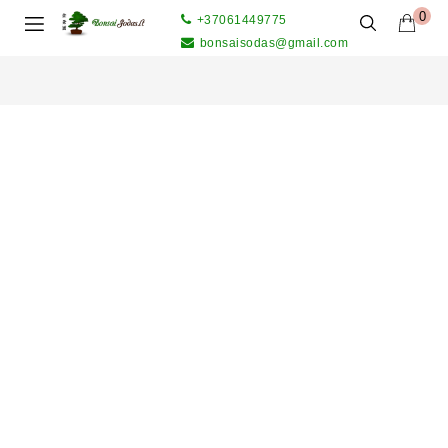
0
+37061449775
bonsaisodas@gmail.com