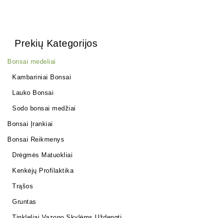
Prekių Kategorijos
Bonsai medeliai
Kambariniai Bonsai
Lauko Bonsai
Sodo bonsai medžiai
Bonsai Įrankiai
Bonsai Reikmenys
Drėgmės Matuokliai
Kenkėjų Profilaktika
Trąšos
Gruntas
Tinkleliai Vazono Skylėms Uždengti