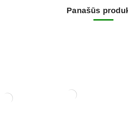
Panašūs produk
ERIS
KONTEINERIS 32x23x6 cm.
KONTEINE
NIS 14x10x5
70,00
€
70,00
€