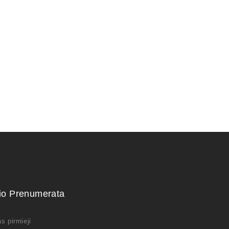
RIS 38×13
KONTEINERIS 13x13x7
70,00
€
kio Prenumerata
s pirmieji