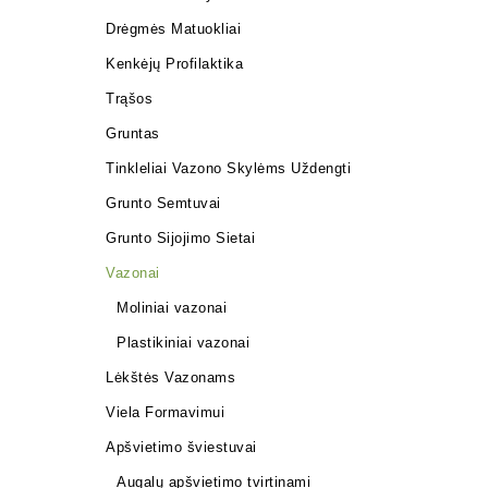
Drėgmės Matuokliai
Kenkėjų Profilaktika
Trąšos
Gruntas
Tinkleliai Vazono Skylėms Uždengti
Grunto Semtuvai
Grunto Sijojimo Sietai
Vazonai
Moliniai vazonai
Plastikiniai vazonai
Lėkštės Vazonams
Viela Formavimui
Apšvietimo šviestuvai
Augalų apšvietimo tvirtinami