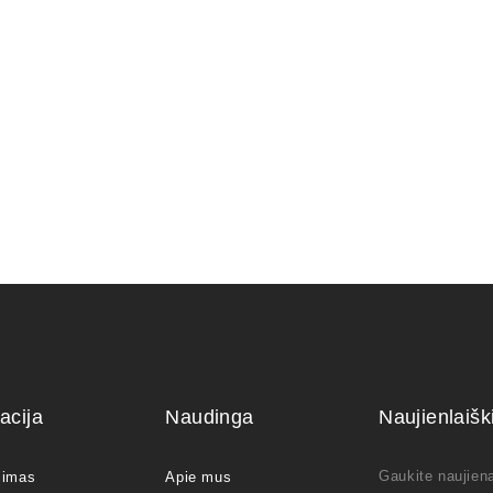
KONTEINE
RIS 12x12x6
KONTEINERIS 15x12x6
120,00
€
70,00
€
acija
Naudinga
Naujienlaiš
Gaukite naujiena
jimas
Apie mus