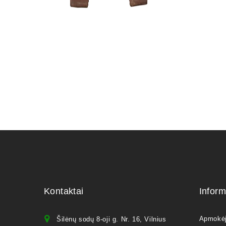
KONTEINE
60,00
€
Kontaktai
Inform
Apmokė
Šilėnų sodų 8-oji g. Nr. 16, Vilnius