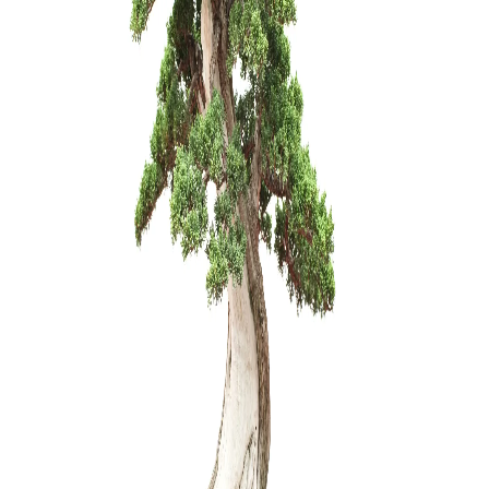
4,00
€
KONTEINE
cm.
99,00
€