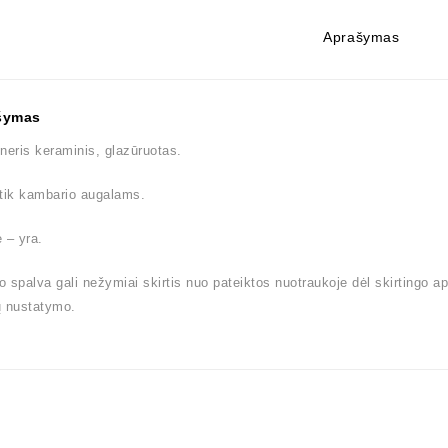
Aprašymas
šymas
neris keraminis, glazūruotas.
tik kambario augalams.
 – yra.
 spalva gali nežymiai skirtis nuo pateiktos nuotraukoje dėl skirtingo a
ų nustatymo.