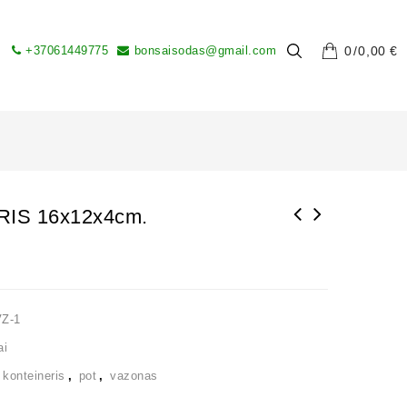
+37061449775
bonsaisodas@gmail.com
0
0,00
€
IS 16x12x4cm.
VZ-1
ai
,
konteineris
,
pot
,
vazonas