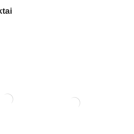
tai
RIS 29×22×6 cm
KONTEINERIS
PLASTIKINIS 27x20x6