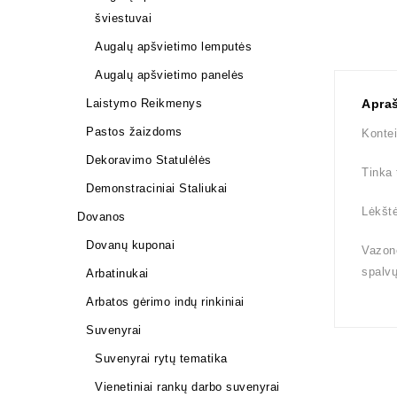
šviestuvai
Augalų apšvietimo lemputės
Augalų apšvietimo panelės
Laistymo Reikmenys
Apra
Pastos žaizdoms
Kontei
Dekoravimo Statulėlės
Tinka 
Demonstraciniai Staliukai
Lėkštė
Dovanos
Dovanų kuponai
Vazono
spalv
Arbatinukai
Arbatos gėrimo indų rinkiniai
Suvenyrai
Suvenyrai rytų tematika
Vienetiniai rankų darbo suvenyrai