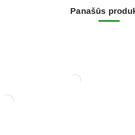
Panašūs produk
KONTEINERIS 43x30x10
cm.
99,00
€
KONTEIN
RIS 23x18x5
PLASTIKI