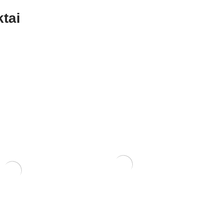
tai
ERIS
KONTEINERIS 29×22×6 cm
NIS 14x10x5
70,00
€