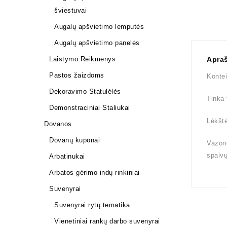
šviestuvai
Augalų apšvietimo lemputės
Augalų apšvietimo panelės
Laistymo Reikmenys
Apra
Pastos žaizdoms
Kontei
Dekoravimo Statulėlės
Tinka 
Demonstraciniai Staliukai
Lėkštė
Dovanos
Dovanų kuponai
Vazono
spalv
Arbatinukai
Arbatos gėrimo indų rinkiniai
Suvenyrai
Suvenyrai rytų tematika
Vienetiniai rankų darbo suvenyrai