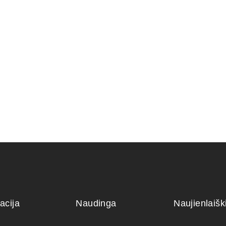
KONTEINERIS 23×17×7 cm
KONTEINE
RIS 13x13x7
cm.
45,00
€
120,00
€
acija
Naudinga
Naujienlaiš