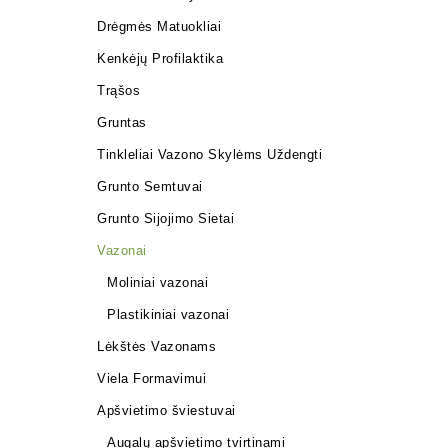
Drėgmės Matuokliai
Kenkėjų Profilaktika
Trąšos
Gruntas
Tinkleliai Vazono Skylėms Uždengti
Grunto Semtuvai
Grunto Sijojimo Sietai
Vazonai
Moliniai vazonai
Plastikiniai vazonai
Lėkštės Vazonams
Viela Formavimui
Apšvietimo šviestuvai
Augalų apšvietimo tvirtinami