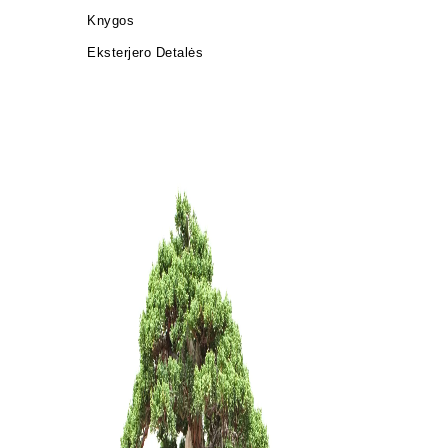
Knygos
Eksterjero Detalės
KONTEINE
90,00
€