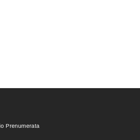
RIS 48,5×40,5×8
KONTEINERIS 10x10x10
60,00
€
kio Prenumerata