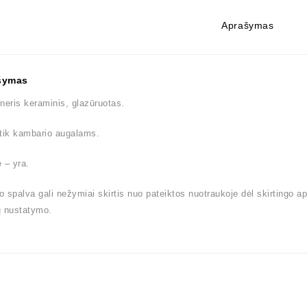
Aprašymas
šymas
neris keraminis, glazūruotas.
tik kambario augalams.
 – yra.
 spalva gali nežymiai skirtis nuo pateiktos nuotraukoje dėl skirtingo a
ų nustatymo.