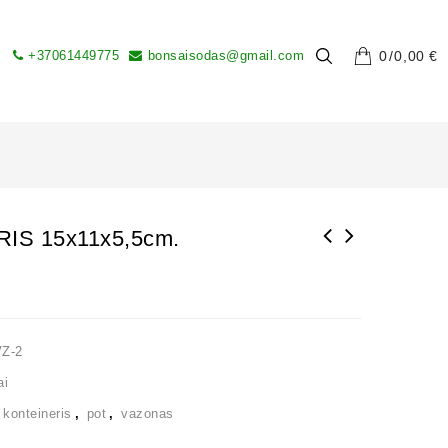
+37061449775
bonsaisodas@gmail.com
0
0,00
€
IS 15x11x5,5cm.
VZ-2
ai
,
konteineris
,
pot
,
vazonas