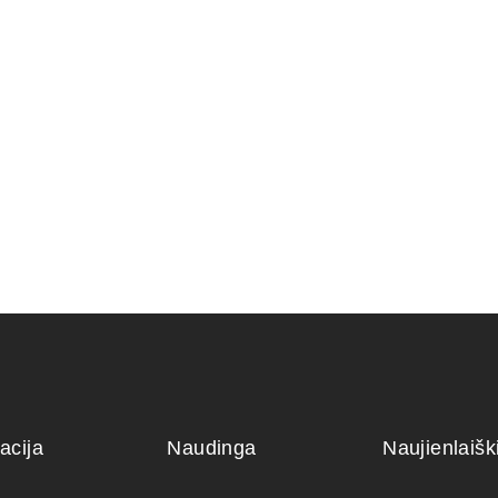
ERIS
KONTEINERIS
KONTEINE
NIS 14x10x5
PLASTIKINIS 31x21x9
110,00
€
12,00
€
acija
Naudinga
Naujienlaiš