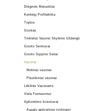
Drėgmės Matuokliai
Kenkėjų Profilaktika
Trąšos
Gruntas
Tinkleliai Vazono Skylėms Uždengti
Grunto Semtuvai
Grunto Sijojimo Sietai
Vazonai
Moliniai vazonai
Plastikiniai vazonai
Lėkštės Vazonams
Viela Formavimui
Apšvietimo šviestuvai
Augalų apšvietimo tvirtinami