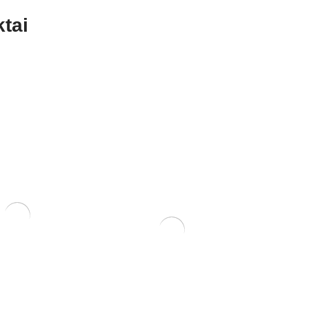
tai
ERIS
NIS 16x12x6
KONTEINERIS 15x12x6
70,00
€