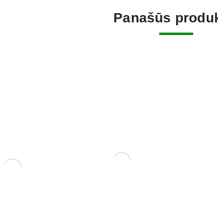
Panašūs produk
KONTEIN
PLASTIKI
8,00
€
KONTEINERIS 32x23x6 cm.
RIS 43x30x10
70,00
€