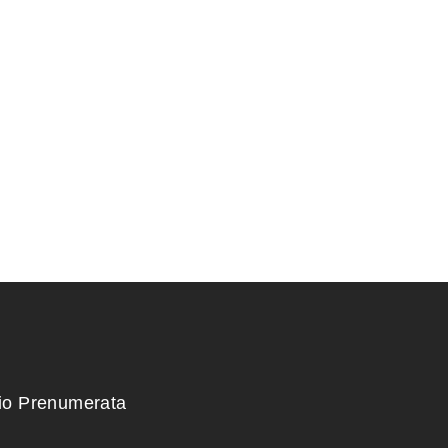
RIS 14,5×14
KONTEINERIS 23x18x5
90,00
€
kio Prenumerata