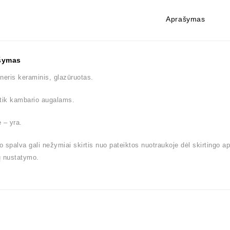
Aprašymas
šymas
neris keraminis, glazūruotas.
tik kambario augalams.
 – yra.
 spalva gali nežymiai skirtis nuo pateiktos nuotraukoje dėl skirtingo a
ų nustatymo.