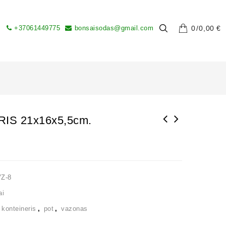
+37061449775
bonsaisodas@gmail.com
0
0,00
€
IS 21x16x5,5cm.
VZ-8
ai
,
konteineris
,
pot
,
vazonas