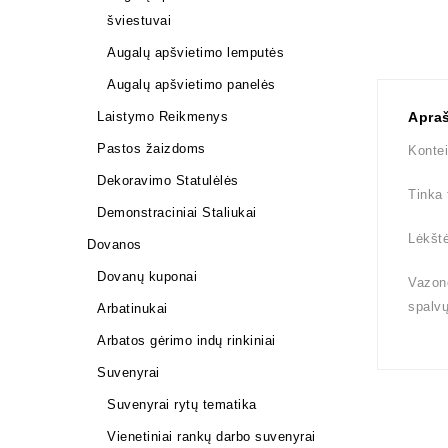
šviestuvai
Augalų apšvietimo lemputės
Augalų apšvietimo panelės
Laistymo Reikmenys
Apra
Pastos žaizdoms
Kontei
Dekoravimo Statulėlės
Tinka 
Demonstraciniai Staliukai
Lėkštė
Dovanos
Dovanų kuponai
Vazono
spalv
Arbatinukai
Arbatos gėrimo indų rinkiniai
Suvenyrai
Suvenyrai rytų tematika
Vienetiniai rankų darbo suvenyrai