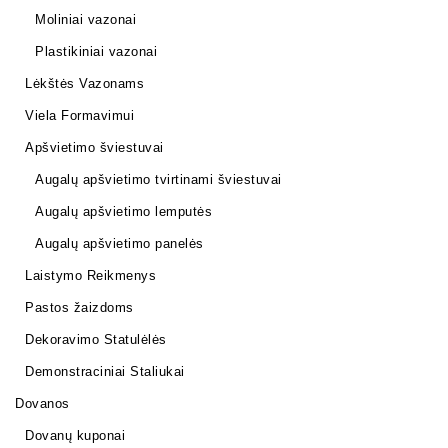
Moliniai vazonai
Plastikiniai vazonai
Lėkštės Vazonams
Viela Formavimui
Apšvietimo šviestuvai
Augalų apšvietimo tvirtinami šviestuvai
Augalų apšvietimo lemputės
Augalų apšvietimo panelės
Laistymo Reikmenys
Pastos žaizdoms
Dekoravimo Statulėlės
Demonstraciniai Staliukai
Dovanos
Dovanų kuponai