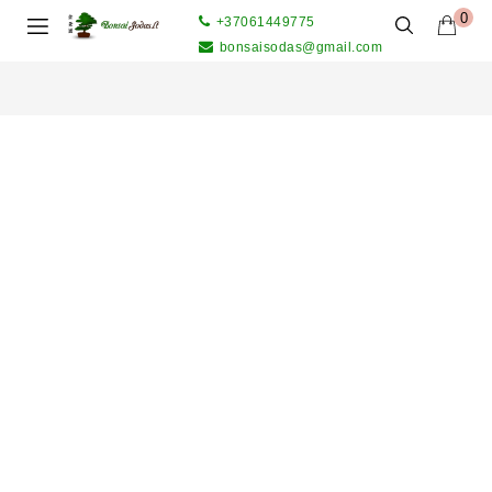
0
+37061449775
bonsaisodas@gmail.com