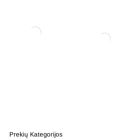
KONTEINERIS
PLASTIKINIS 16x12x6
8,00
€
KONTEINERIS 22x16x6
140,00
€
Prekių Kategorijos