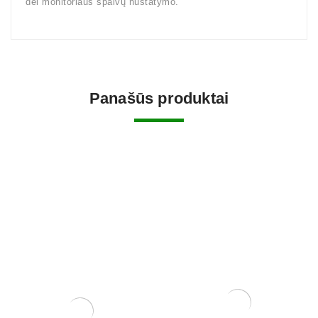
dėl monitoriaus spalvų nustatymo.
Panašūs produktai