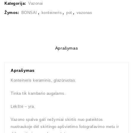
Kategorija:
Vazonai
Žymos:
BONSAI
,
konteineris
,
pot
,
vazonas
Aprašymas
Aprašymas
Konteineris keraminis, glazūruotas.
Tinka tik kambario augalams.
Lėkštė – yra.
Vazono spalva gali nežymiai skirtis nuo pateiktos
nuotraukoje dėl skirtingo apšvietimo fotografavimo metu ir