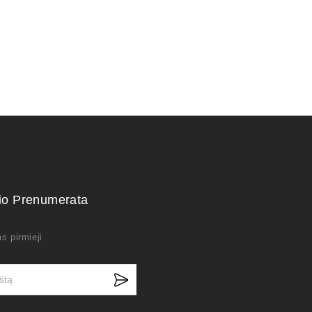
kio Prenumerata
s pirmieji