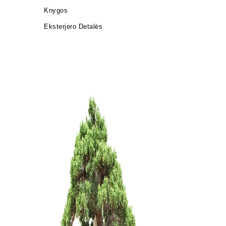
Knygos
Eksterjero Detalės
KONTEINE
90,00
€