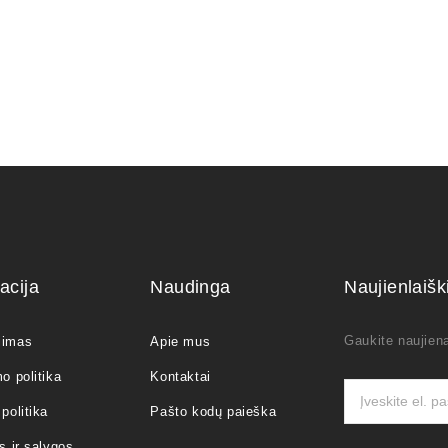
acija
Naudinga
Naujienlaiš
Gaukite naujiena
jimas
Apie mus
o politika
Kontaktai
politika
Pašto kodų paieška
s ir sąlygos