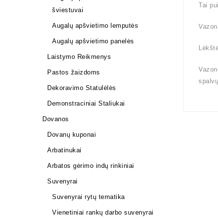
Tai pu
šviestuvai
Augalų apšvietimo lemputės
Vazona
Augalų apšvietimo panelės
Lėkštė
Laistymo Reikmenys
Vazono
Pastos žaizdoms
spalv
Dekoravimo Statulėlės
Demonstraciniai Staliukai
Dovanos
Dovanų kuponai
Arbatinukai
Arbatos gėrimo indų rinkiniai
Suvenyrai
Suvenyrai rytų tematika
Vienetiniai rankų darbo suvenyrai