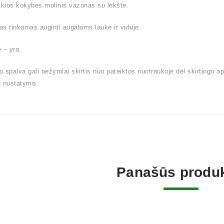
ikios kokybės molinis vazonas su lėkšte.
s tinkamas auginti augalams lauke ir viduje.
 – yra.
 spalva gali nežymiai skirtis nuo pateiktos nuotraukoje dėl skirtingo a
ų nustatymo.
Panašūs produk