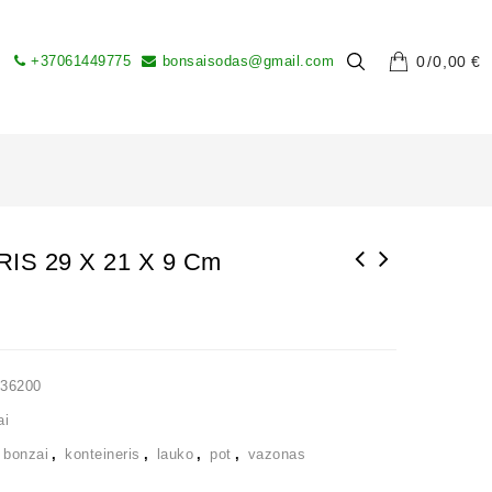
+37061449775
bonsaisodas@gmail.com
0
0,00
€
IS 29 X 21 X 9 Cm
136200
ai
,
bonzai
,
konteineris
,
lauko
,
pot
,
vazonas