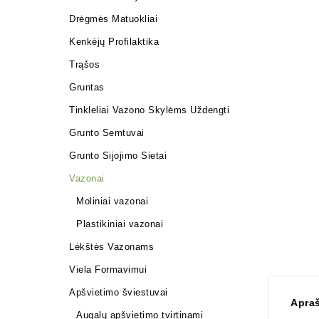
Drėgmės Matuokliai
Kenkėjų Profilaktika
Trąšos
Gruntas
Tinkleliai Vazono Skylėms Uždengti
Grunto Semtuvai
Grunto Sijojimo Sietai
Vazonai
Moliniai vazonai
Plastikiniai vazonai
Lėkštės Vazonams
Viela Formavimui
Apšvietimo šviestuvai
Apra
Augalų apšvietimo tvirtinami