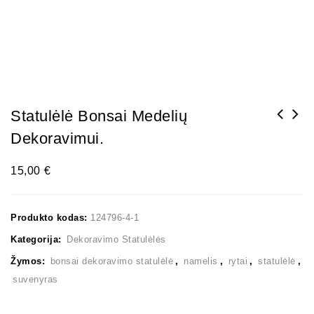
Statulėlė Bonsai Medelių
Dekoravimui.
15,00
€
Produkto kodas:
124796-4-1
Kategorija:
Dekoravimo Statulėlės
Žymos:
bonsai dekoravimo statulėlė
,
namelis
,
rytai
,
statulėlė
,
suvenyras