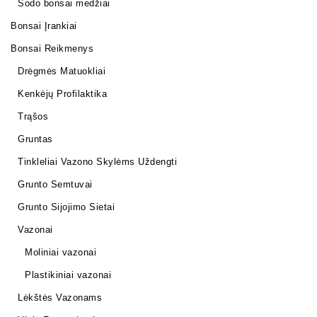
Sodo bonsai medžiai
Bonsai Įrankiai
Bonsai Reikmenys
Drėgmės Matuokliai
Kenkėjų Profilaktika
Trąšos
Gruntas
Tinkleliai Vazono Skylėms Uždengti
Grunto Semtuvai
Grunto Sijojimo Sietai
Vazonai
Moliniai vazonai
Plastikiniai vazonai
Lėkštės Vazonams