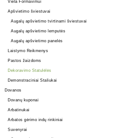
Viela Formavimui
Apšvietimo šviestuvai
Augalų apšvietimo tvirtinami šviestuvai
Augalų apšvietimo lemputės
Augalų apšvietimo panelės
Laistymo Reikmenys
Pastos žaizdoms
Dekoravimo Statulėlės
Demonstraciniai Staliukai
Dovanos
Dovanų kuponai
Arbatinukai
Arbatos gėrimo indų rinkiniai
Suvenyrai