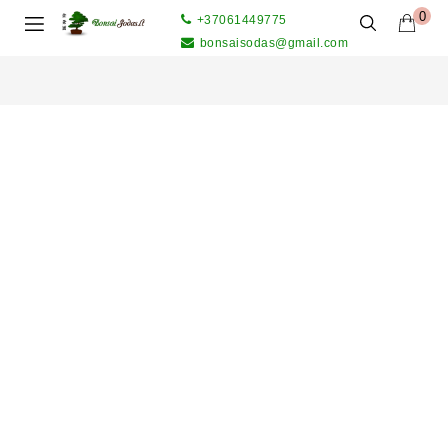
0
+37061449775
bonsaisodas@gmail.com