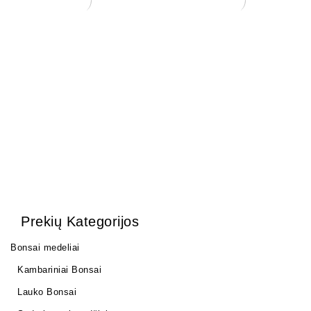
Statulėlė bonsai medelių
Statulėlė bonsai medelių
dekoravimui.
dekoravimui.
7,00
€
15,00
€
Prekių Kategorijos
Bonsai medeliai
Kambariniai Bonsai
Lauko Bonsai